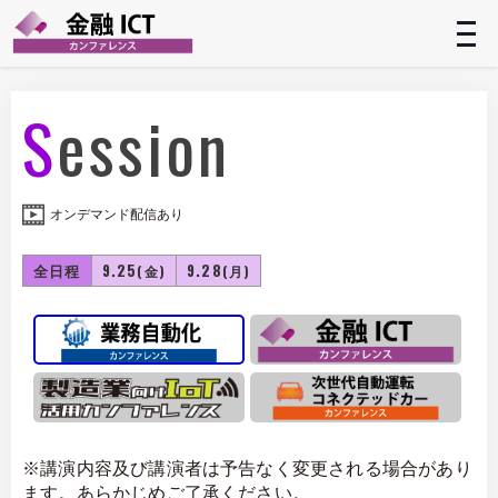
t
n
Session
オンデマンド配信あり
全日程
9.25
9.28
(金)
(月)
※講演内容及び講演者は予告なく変更される場合があり
ます。あらかじめご了承ください。