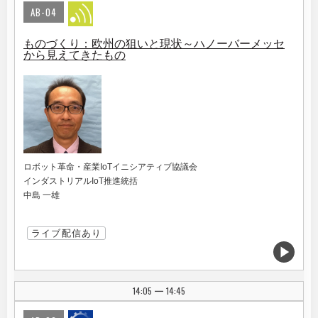
AB-04
ものづくり：欧州の狙いと現状～ハノーバーメッセ
から見えてきたもの
ロボット革命・産業IoTイニシアティブ協議会
インダストリアルIoT推進統括
中島 一雄
ライブ配信あり
14:05
14:45
|