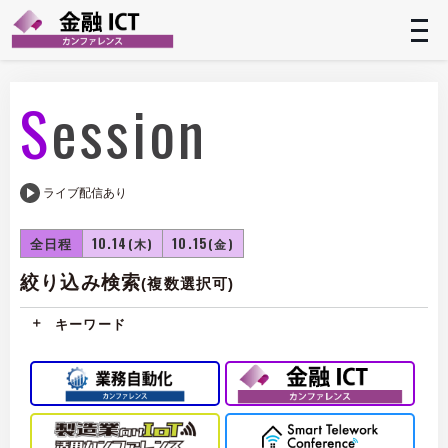
t
n
Session
ライブ配信あり
全日程
10.14
10.15
(木)
(金)
絞り込み検索
(複数選択可)
キーワード