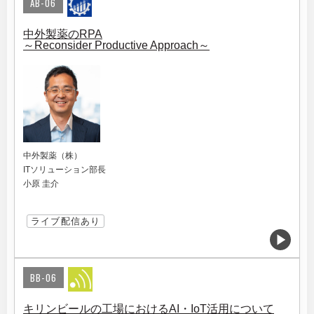
AB-06
中外製薬のRPA
～Reconsider Productive Approach～
中外製薬（株）
ITソリューション部長
小原 圭介
ライブ配信あり
BB-06
キリンビールの工場におけるAI・IoT活用について