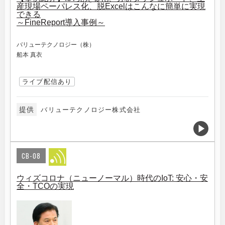
産現場ペーパレス化、脱Excelはこんなに簡単に実現
できる
～FineReport導入事例～
バリューテクノロジー（株）
船本 真衣
ライブ配信あり
提供
バリューテクノロジー株式会社
CB-08
ウィズコロナ（ニューノーマル）時代のIoT: 安心・安
全・TCOの実現