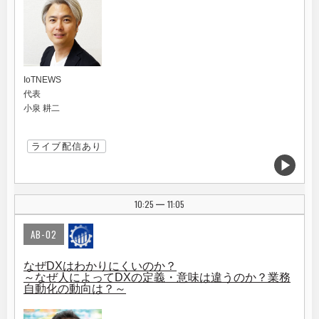
IoTNEWS
代表
小泉 耕二
ライブ配信あり
10:25
11:05
|
AB-02
なぜDXはわかりにくいのか？
～なぜ人によってDXの定義・意味は違うのか？業務
自動化の動向は？～