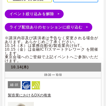
イベント絞り込みを解除
ライブ配信ありのセッションに絞り込む
※講演内容及び講演者は予告なく変更される場合が
あります。あらかじめご了承ください。
10.14（木）は業務自動化/製造業向けIoT、
10.15（金）は金融ICT/スマートテレワーク を開催
します。
東京会場へのご登録で上記イベントへご参加いただ
けます。
10.14(木)
09:30
10:10
|
AB-01
製造業におけるDXの推進