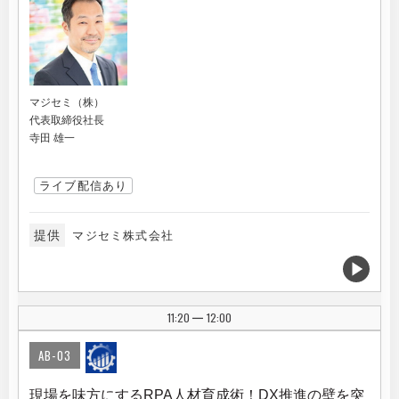
マジセミ（株）
代表取締役社長
寺田 雄一
ライブ配信あり
提供
マジセミ株式会社
11:20
12:00
|
AB-03
現場を味方にするRPA人材育成術！DX推進の壁を突