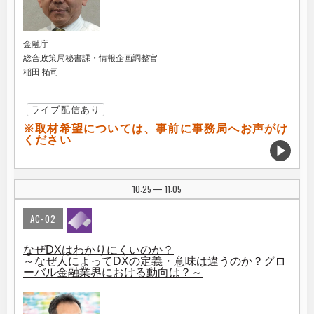
金融庁
総合政策局秘書課・情報企画調整官
稲田 拓司
ライブ配信あり
※取材希望については、事前に事務局へお声がけ
ください
10:25
11:05
|
AC-02
なぜDXはわかりにくいのか？
～なぜ人によってDXの定義・意味は違うのか？グロ
ーバル金融業界における動向は？～