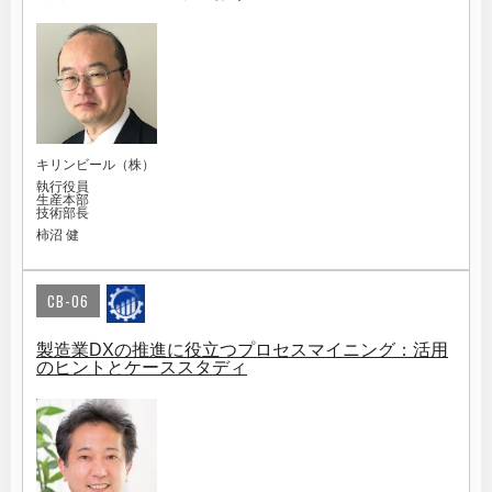
キリンビール（株）
執行役員
生産本部
技術部長
柿沼 健
CB-06
製造業DXの推進に役立つプロセスマイニング：活用
のヒントとケーススタディ