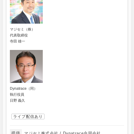
マジセミ（株）
代表取締役
寺田 雄一
Dynatrace（同）
執行役員
日野 義久
ライブ配信あり
提供
マジセミ株式会社 / Dynatrace合同会社