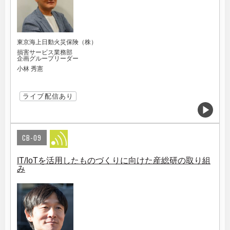
東京海上日動火災保険（株）
損害サービス業務部
企画グループリーダー
小林 秀憲
ライブ配信あり
CB-09
IT/IoTを活用したものづくりに向けた産総研の取り組
み