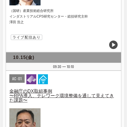
（国研）産業技術総合研究所
インダストリアルCPS研究センター・総括研究主幹
澤田 浩之
ライブ配信あり
10.15(金)
09:30
10:10
|
AC-01
金融庁のDX取組事例
〜RPA導入、テレワーク環境整備を通して見えてき
た課題〜