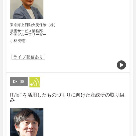
東京海上日動火災保険（株）
損害サービス業務部
企画グループリーダー
小林 秀憲
ライブ配信あり
CB-09
IT/IoTを活用したものづくりに向けた産総研の取り組
み