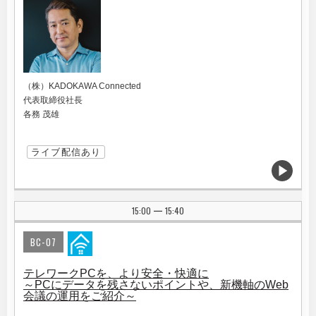
（株）KADOKAWA Connected
代表取締役社長
各務 茂雄
ライブ配信あり
15:00
15:40
|
BC-07
テレワークPCを、より安全・快適に
～PCにデータを残さないポイントや、新機軸のWeb
会議の運用をご紹介～