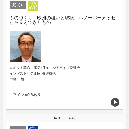
AB-04
ものづくり：欧州の狙いと現状～ハノーバーメッセ
から見えてきたもの
ロボット革命・産業IoTイニシアティブ協議会
インダストリアルIoT推進統括
中島 一雄
ライブ配信あり
14:05
14:45
|