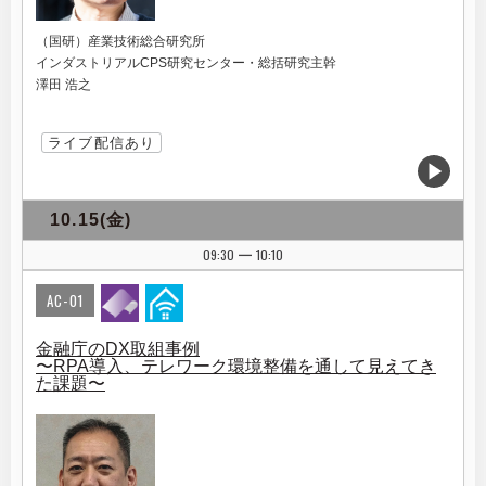
（国研）産業技術総合研究所
インダストリアルCPS研究センター・総括研究主幹
澤田 浩之
ライブ配信あり
10.15(金)
09:30
10:10
|
AC-01
金融庁のDX取組事例
〜RPA導入、テレワーク環境整備を通して見えてき
た課題〜