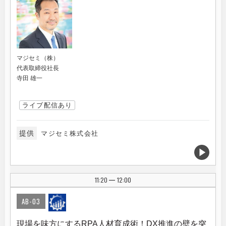
マジセミ（株）
代表取締役社長
寺田 雄一
ライブ配信あり
提供
マジセミ株式会社
11:20
12:00
|
AB-03
現場を味方にするRPA人材育成術！DX推進の壁を突