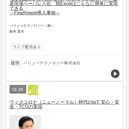
産現場ペーパレス化、脱Excelはこんなに簡単に実現
できる
～FineReport導入事例～
バリューテクノロジー（株）
船本 真衣
ライブ配信あり
提供
バリューテクノロジー株式会社
CB-08
ウィズコロナ（ニューノーマル）時代のIoT: 安心・安
全・TCOの実現