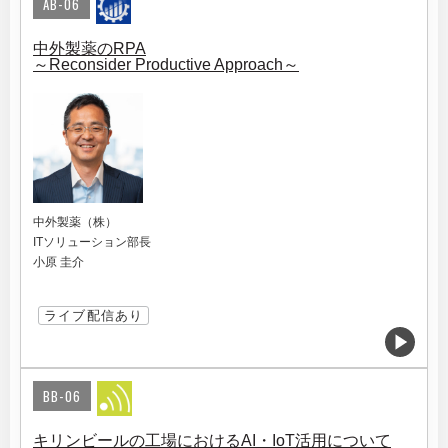
AB-06
中外製薬のRPA
～Reconsider Productive Approach～
中外製薬（株）
ITソリューション部長
小原 圭介
ライブ配信あり
BB-06
キリンビールの工場におけるAI・IoT活用について