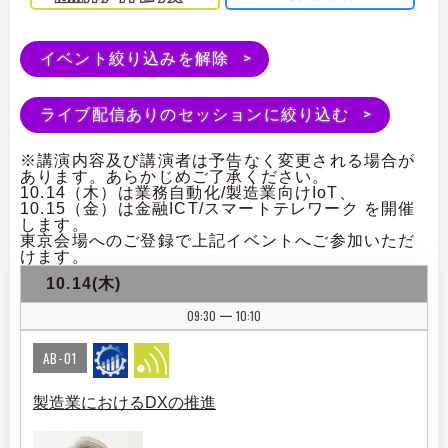
イベント絞り込みを解除
ライブ配信ありのセッションに絞り込む
※講演内容及び講演者は予告なく変更される場合が
あります。あらかじめご了承ください。
10.14（木）は業務自動化/製造業向けIoT、
10.15（金）は金融ICT/スマートテレワーク を開催
します。
東京会場へのご登録で上記イベントへご参加いただ
けます。
10.14(木)
09:30
10:10
|
AB-01
製造業におけるDXの推進