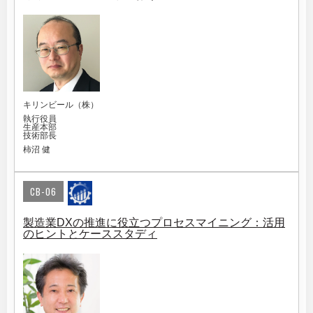
キリンビール（株）
執行役員
生産本部
技術部長
柿沼 健
CB-06
製造業DXの推進に役立つプロセスマイニング：活用
のヒントとケーススタディ