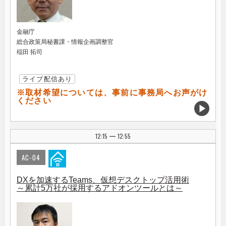
金融庁
総合政策局秘書課・情報企画調整官
稲田 拓司
ライブ配信あり
※取材希望については、事前に事務局へお声がけ
ください
12:15
12:55
|
AC-04
DXを加速するTeams、仮想デスクトップ活用術
～累計5万社が採用するアドオンツールとは～