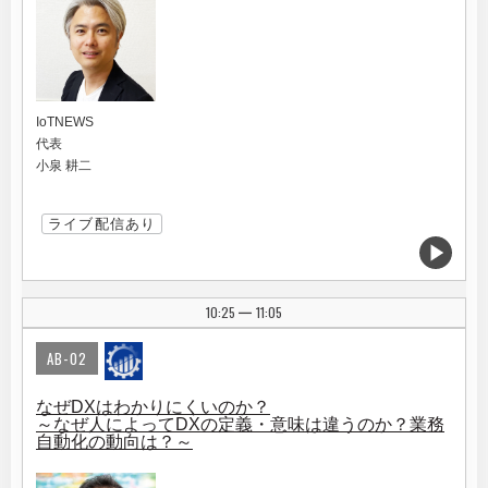
IoTNEWS
代表
小泉 耕二
ライブ配信あり
10:25
11:05
|
AB-02
なぜDXはわかりにくいのか？
～なぜ人によってDXの定義・意味は違うのか？業務
自動化の動向は？～