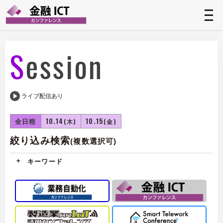
t
n
Session
ライブ配信あり
全日程
10.14
10.15
(木)
(金)
絞り込み検索
(複数選択可)
キーワード