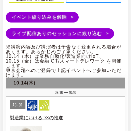
イベント絞り込みを解除
ライブ配信ありのセッションに絞り込む
※講演内容及び講演者は予告なく変更される場合が
あります。あらかじめご了承ください。
10.14（木）は業務自動化/製造業向けIoT、
10.15（金）は金融ICT/スマートテレワーク を開催
します。
東京会場へのご登録で上記イベントへご参加いただ
けます。
10.14(木)
09:30
10:10
|
AB-01
製造業におけるDXの推進