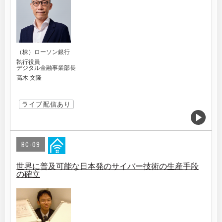
（株）ローソン銀行
執行役員
デジタル金融事業部長
高木 文隆
ライブ配信あり
BC-09
世界に普及可能な日本発のサイバー技術の生産手段
の確立