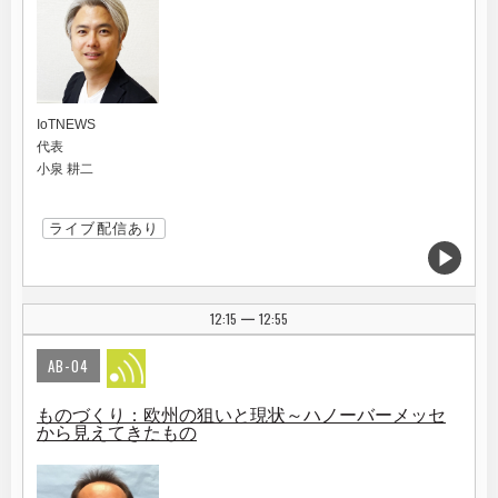
IoTNEWS
代表
小泉 耕二
ライブ配信あり
12:15
12:55
|
AB-04
ものづくり：欧州の狙いと現状～ハノーバーメッセ
から見えてきたもの