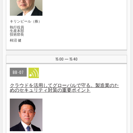
キリンビール（株）
執行役員
生産本部
技術部長
柿沼 健
15:00
15:40
|
BB-07
クラウドを活用してグローバルで守る。製造業のた
めのセキュリティ対策の重要ポイント