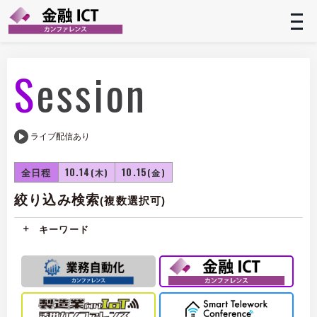
t
n
Session
ライブ配信あり
全日程
10.14
10.15
(木)
(金)
絞り込み検索
(複数選択可)
キーワード