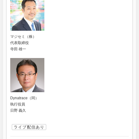
マジセミ（株）
代表取締役
寺田 雄一
Dynatrace（同）
執行役員
日野 義久
ライブ配信あり