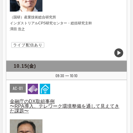
（国研）産業技術総合研究所
インダストリアルCPS研究センター・総括研究主幹
澤田 浩之
ライブ配信あり
10.15(金)
09:30
10:10
|
AC-01
金融庁のDX取組事例
〜RPA導入、テレワーク環境整備を通して見えてき
た課題〜