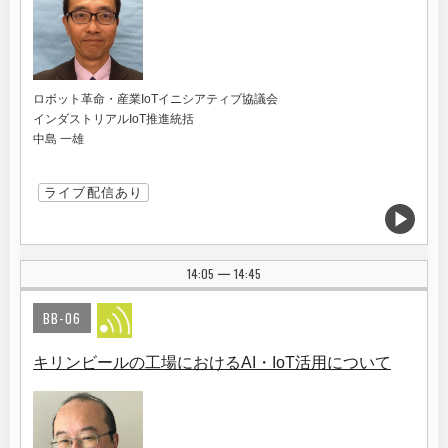
ロボット革命・産業IoTイニシアティブ協議会
インダストリアルIoT推進統括
中島 一雄
ライブ配信あり
14:05
14:45
|
BB-06
キリンビールの工場におけるAI・IoT活用について