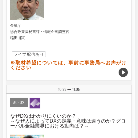
金融庁
総合政策局秘書課・情報企画調整官
稲田 拓司
ライブ配信あり
※取材希望については、事前に事務局へお声がけ
ください
10:25
11:05
|
AC-02
なぜDXはわかりにくいのか？
～なぜ人によってDXの定義・意味は違うのか？グロ
ーバル金融業界における動向は？～