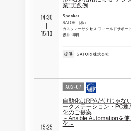
業”実践例
14:30
Speaker
SATORI（株）
|
カスタマーサクセス フィールドサポー
15:10
坂井 博明
提供
SATORI株式会社
A02-07
自動化はRPAだけじゃない
ークステーション・PC運
化のご提案
～Ansible Automatio
化～
15:25