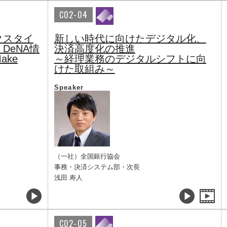
C02-04
クスタイ
新しい時代に向けたデジタル化、
DeNA情
決済高度化の推進
ke
～経理業務のデジタルシフトに向
けた取組み～
Speaker
（一社）全国銀行協会
事務・決済システム部・次長
浅田 寿人
C02-05