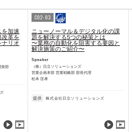
C02-03
スを加速
ニューノーマル＆デジタル化の課
務改革を
題を解決する5つの秘策とは
シナリオ
〜業務の自動化を阻害する要因と
解決施策のご紹介〜
Speaker
（株）日立ソリューションズ
開発部
営業企画本部 営業戦略部 部長代理
松本 匡孝
ズ
提供
株式会社日立ソリューションズ