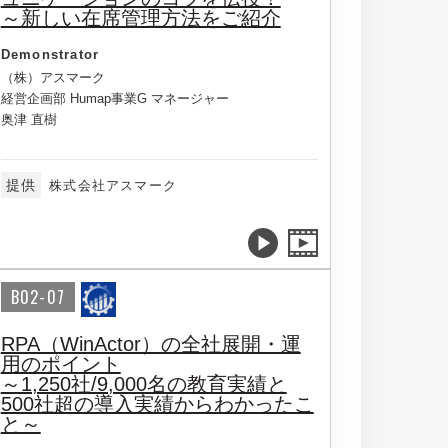
～新しい在席管理方法をご紹介
Demonstrator
（株）アスマーク
経営企画部 Humap事業G マネージャー
奥津 直樹
提供
株式会社アスマーク
B02-07
RPA（WinActor）の全社展開・運
用のポイント
～1,250社/9,000名の教育実績と
500社超の導入実績からわかったこ
と～