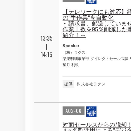
【テレワークにも対応】
の"手作業"を自動化
～請求書、郵送していま
作業工数を95％削減した
紹介！～
13:35
|
Speaker
14:15
（株）ラクス
楽楽明細事業部 ダイレクトセールス課 
望月 利玖
提供
株式会社ラクス
A02-06
対面セールスからの脱却！
ル×名刺活用による”デジ