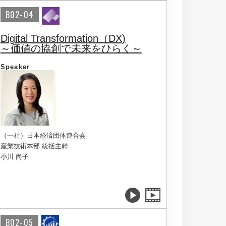
B02-04
Digital Transformation（DX)
～価値の協創で未来をひらく～
Speaker
（一社）日本経済団体連合会
産業技術本部 統括主幹
小川 尚子
B02-05