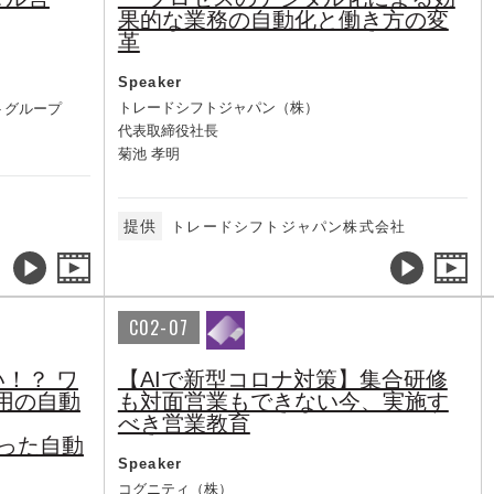
果的な業務の自動化と働き方の変
革
Speaker
トレードシフトジャパン（株）
トグループ
代表取締役社長
菊池 孝明
提供
トレードシフトジャパン株式会社
C02-07
！？ ワ
【AIで新型コロナ対策】集合研修
用の自動
も対面営業もできない今、実施す
べき営業教育
nを使った自動
Speaker
コグニティ（株）