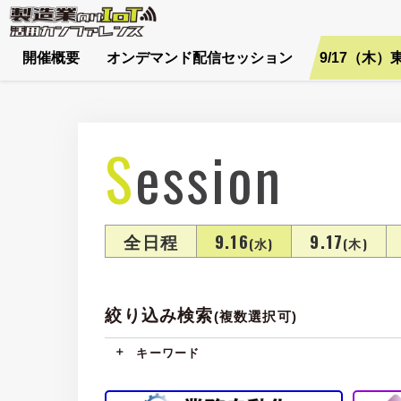
開催概要
オンデマンド配信セッション
9/17（木）
Session
全日程
9.16
9.17
(水)
(木)
絞り込み検索
(複数選択可)
キーワード