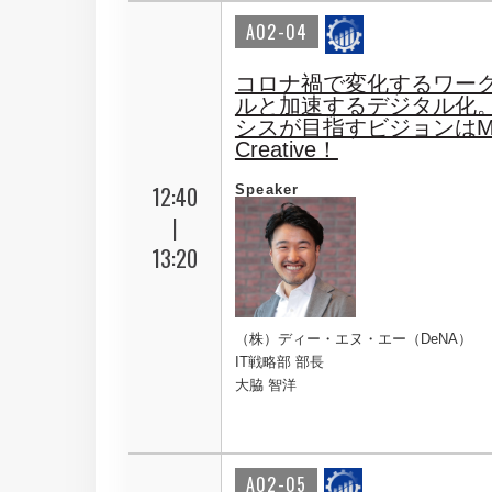
A02-04
コロナ禍で変化するワー
ルと加速するデジタル化。
シスが目指すビジョンはMa
Creative！
12:40
Speaker
|
13:20
（株）ディー・エヌ・エー（DeNA）
IT戦略部 部長
大脇 智洋
A02-05