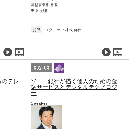
基盤事業部 部長
田中 友理
提供
コグニティ株式会社
C02-08
らのテレ
ソニー銀行が描く個人のための金
融サービスとデジタルテクノロジ
ー
Speaker