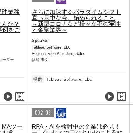
経理業務
さらに加速するパラダイムシフト
真っ只中な今、始められること
せんか？
～新型コロナなど様々な不確実性
事例をご
と金融業界～
Speaker
Tableau Software, LLC
Regional Vice President, Sales
リーダー
福島 隆文
提供
Tableau Software, LLC
C02-06
MAツー
RPA・AIを検討中の企業は必見！
タル営
ー プロセスのデジタル化による効