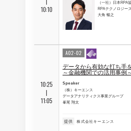
|
（一社）日本RPA協
10:10
RPAテクノロジー
大角 暢之
A02-02
データから有効な打ち手
～金融機関での活用事例
10:25
Speaker
（株）キーエンス
|
データアナリティクス事業グループ
11:05
峯尾 翔太
提供
株式会社キーエンス