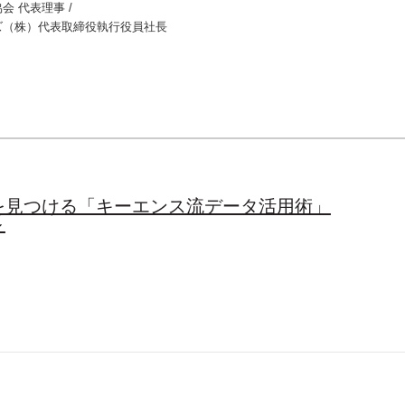
会 代表理事 /
ズ（株）代表取締役執行役員社長
を見つける「キーエンス流データ活用術」
～