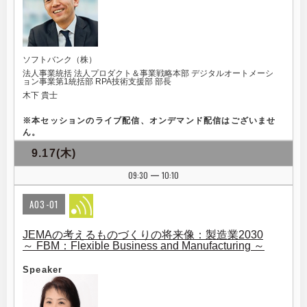
ソフトバンク（株）
法人事業統括 法人プロダクト＆事業戦略本部 デジタルオートメーシ
ョン事業第1統括部 RPA技術支援部 部長
木下 貴士
※
本セッションのライブ配信、オンデマンド配信はございませ
ん。
9.17(木)
09:30
10:10
|
A03-01
JEMAの考えるものづくりの将来像：製造業2030
～ FBM：Flexible Business and Manufacturing ～
Speaker