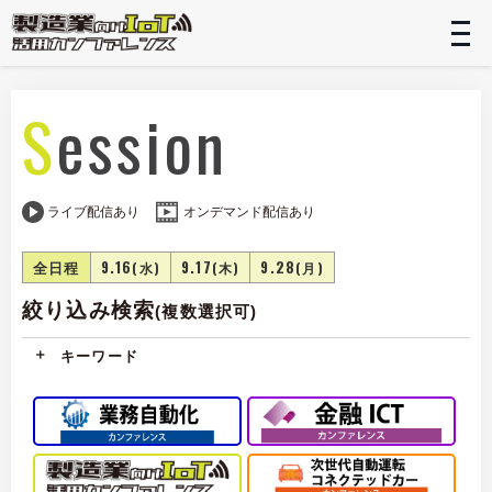
t
n
Session
ライブ配信あり
オンデマンド配信あり
全日程
9.16
9.17
9.28
(水)
(木)
(月)
絞り込み検索
(複数選択可)
キーワード