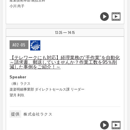
産業技術本部 統括主幹
小川 尚子
13:35
14:15
|
A02-05
【テレワークにも対応】経理業務の"手作業"を自動化
～請求書、郵送していませんか？作業工数を95％削
減した事例をご紹介！～
Speaker
（株）ラクス
楽楽明細事業部 ダイレクトセールス課 リーダー
望月 利玖
提供
株式会社ラクス