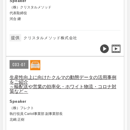
Speaker
（株）クリスタルメソッド
代表取締役
河合 継
提供
クリスタルメソッド株式会社
C03-07
生産性向上に向けたクルマの動態データの活用事例
をご紹介
～輸配送や営業の効率化・ホワイト物流・コロナ対
策など～
Speaker
（株）フレクト
執行役員 Cariot事業部 副事業部長
北嶋 正樹