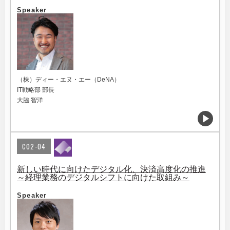
Speaker
（株）ディー・エヌ・エー（DeNA）
IT戦略部 部長
大脇 智洋
C02-04
新しい時代に向けたデジタル化、決済高度化の推進
～経理業務のデジタルシフトに向けた取組み～
Speaker