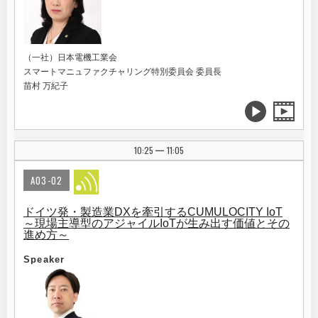
（一社）日本電機工業会
スマートマニュファクチャリング特別委員会 委員長
苗村 万紀子
10:25
11:05
|
A03-02
ドイツ発・製造業DXを牽引するCUMULOCITY IoT
～現場主導型のアジャイルIoTが生み出す価値とその
進め方～
Speaker