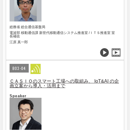
総務省 総合通信基盤局
電波部 移動通信課 新世代移動通信システム推進室 /ＩＴＳ推進室 室
長補佐
江原 真一郎
B03-04
ＣＡＳＩＯのスマート工場への取組み、 IoT&AI の企
画立案から導入・活用まで
Speaker