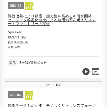
B03-03
評価改善により精度・頑丈性を高めるAI研究開発
と、データ秘匿化連携による運用効率を考えたスマ
ートファクトリーの実現
Speaker
EAGLYS（株）
代表取締役社長
今林 広樹
提供
EAGLYS株式会社
12:40
13:20
|
A03-04
現場データを活かす、モノづくりトランスフォーメ