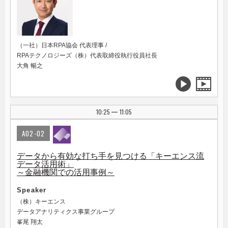
（一社）日本RPA協会 代表理事 /
RPAテクノロジーズ（株）代表取締役執行役員社長
大角 暢之
10:25
11:05
|
A02-02
データから有効な打ち手を見つける「キーエンス流
データ活用術」
～金融機関での活用事例～
Speaker
（株）キーエンス
データアナリティクス事業グループ
峯尾 翔太