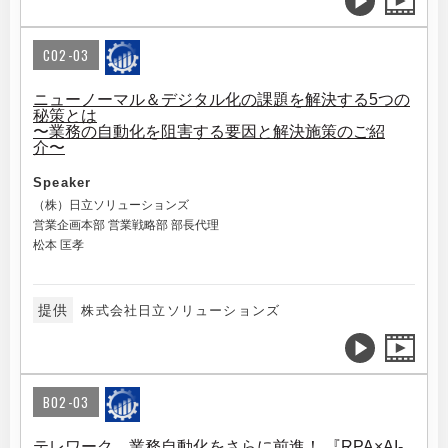
C02-03
ニューノーマル＆デジタル化の課題を解決する5つの
秘策とは
〜業務の自動化を阻害する要因と解決施策のご紹
介〜
Speaker
（株）日立ソリューションズ
営業企画本部 営業戦略部 部長代理
松本 匡孝
提供
株式会社日立ソリューションズ
B02-03
テレワーク、業務自動化をさらに前進！ 『RPA×AI-