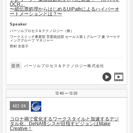
OCR』
〜紙伝票処理からはじめるUiPathによるハイパーオ
ートメーションとは？〜
Speaker
パーソルプロセス＆テクノロジー（株）
ワークスイッチ事業部 営業統括部 セールス第１グループ 兼 マーケテ
ィンググループ マネジャー
野村 衣里子
提供
パーソルプロセス＆テクノロジー株式会社
12:40
13:20
|
A02-04
コロナ禍で変化するワークスタイルと加速するデジ
タル化。DeNA情シスが目指すビジョンはMake
Creative！