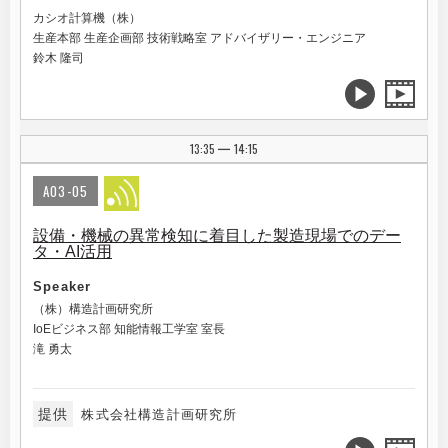
カシオ計算機（株）
生産本部 生産企画部 技術戦略室 アドバイザリー・エンジニア
鈴木 隆司
13:35
14:15
|
A03-05
設備・機械の異常検知に着目した製造現場でのデー
タ・AI活用
Speaker
（株）構造計画研究所
IoEビジネス部 知能情報工学室 室長
滝 勇太
提供
株式会社構造計画研究所