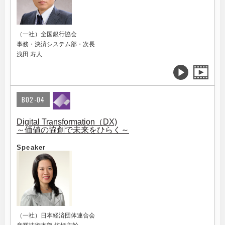
（一社）全国銀行協会
事務・決済システム部・次長
浅田 寿人
B02-04
Digital Transformation（DX)
～価値の協創で未来をひらく～
Speaker
（一社）日本経済団体連合会