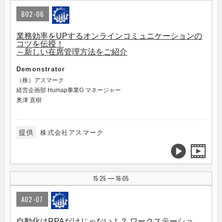
B02-06
業務効率をUPするオンラインコミュニケーションの
コツを伝授！
～新しい在席管理方法をご紹介
Demonstrator
（株）アスマーク
経営企画部 Humap事業G マネージャー
奥津 直樹
提供
株式会社アスマーク
15:25
16:05
|
A02-07
自動化はRPAだけじゃない！？ ワークステーショ