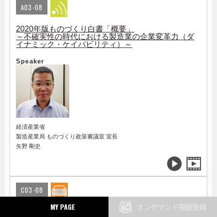
A03-08
2020年版ものづくり白書「概要」
～不確実性の時代における製造業の企業変革力（ダ
イナミック・ケイパビリティ）～
Speaker
経済産業省
製造産業局 ものづくり政策審議室 室長
矢野 剛史
C03-08
MY PAGE
オンデマンド視聴登録
withコロナ時代に加速する自動運転・MaaS市場