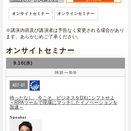
オンサイトセミナー
オンラインセミナー
※講演内容及び講演者は予告なく変更される場合があり
ます。あらかじめご了承ください。
オンサイトセミナー
9.16(水)
09:30
10:10
|
A02-01
待ったなし 今こそ、ビジネスをDXにシフトせよ
～RPAツールで現場にマッチしたイノベーションを
加速～
Speaker