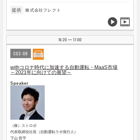
提供
株式会社フレクト
16:20
17:00
|
C03-08
withコロナ時代に加速する自動運転・MaaS市場
～2021年に向けての展望～
Speaker
（株）ストロボ
代表取締役社長（自動運転ラボ発行人）
下山 哲平