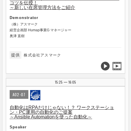
コツを伝授！
～新しい在席管理方法をご紹介
Demonstrator
（株）アスマーク
経営企画部 Humap事業G マネージャー
奥津 直樹
提供
株式会社アスマーク
15:25
16:05
|
A02-07
自動化はRPAだけじゃない！？ ワークステーショ
ン・PC運用の自動化のご提案
～Ansible Automationを使った自動化～
Speaker