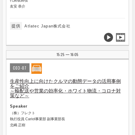
代表取締役
友安 恭介
提供
Atlatec Japan株式会社
15:25
16:05
|
C03-07
生産性向上に向けたクルマの動態データの活用事例
をご紹介
～輸配送や営業の効率化・ホワイト物流・コロナ対
策など～
Speaker
（株）フレクト
執行役員 Cariot事業部 副事業部長
北嶋 正樹