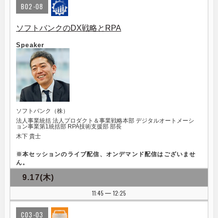
B02-08
ソフトバンクのDX戦略とRPA
Speaker
ソフトバンク（株）
法人事業統括 法人プロダクト＆事業戦略本部 デジタルオートメーシ
ョン事業第1統括部 RPA技術支援部 部長
木下 貴士
※
本セッションのライブ配信、オンデマンド配信はございませ
ん。
9.17(木)
11:45
12:25
|
C03-03