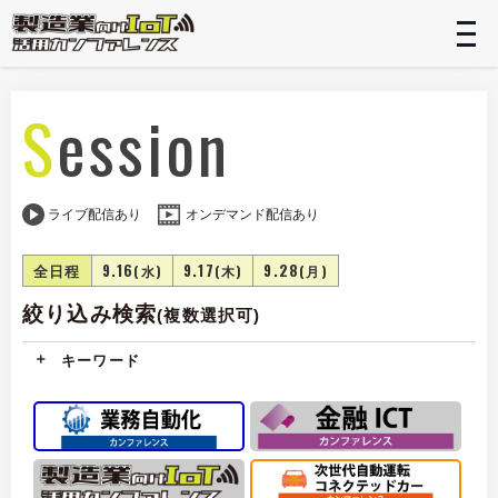
t
n
Session
ライブ配信あり
オンデマンド配信あり
全日程
9.16
9.17
9.28
(水)
(木)
(月)
絞り込み検索
(複数選択可)
キーワード