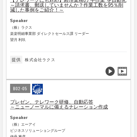
【テレワークにも対応】経理業務の"手作業"を自動化
～請求書、郵送していませんか？作業工数を95％削
減した事例をご紹介！～
Speaker
（株）ラクス
楽楽明細事業部 ダイレクトセールス課 リーダー
望月 利玖
提供
株式会社ラクス
B02-05
プレゼン、テレワーク研修、自動応答
～ニューノーマルに備えるナレーション作成
Speaker
（株）エーアイ
ビジネスソリューショングループ
伊丹 雅彦