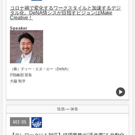
コロナ禍で変化するワークスタイルと加速するデジ
タル化。DeNA情シスが目指すビジョンはMake
Creative！
Speaker
（株）ディー・エヌ・エー（DeNA）
IT戦略部 部長
大脇 智洋
13:35
14:15
|
A02-05