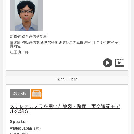
総務省 総合通信基盤局
電波部 移動通信課 新世代移動通信システム推進室 /ＩＴＳ推進室 室
長補佐
江原 真一郎
14:30
15:10
|
C03-06
ステレオカメラを用いた地図・路面・実交通流モデ
ルの紹介
Speaker
Atlatec Japan（株）