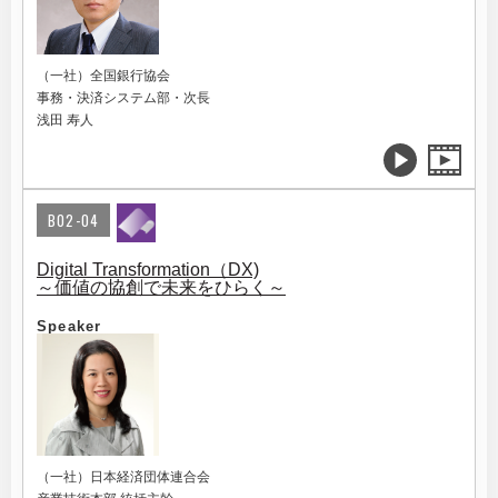
（一社）全国銀行協会
事務・決済システム部・次長
浅田 寿人
B02-04
Digital Transformation（DX)
～価値の協創で未来をひらく～
Speaker
（一社）日本経済団体連合会