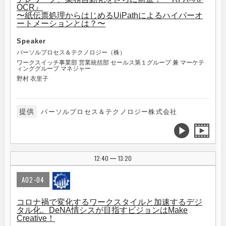
OCR』
〜紙伝票処理からはじめるUiPathによるハイパーオ
ートメーションとは？〜
Speaker
パーソルプロセス＆テクノロジー（株）
ワークスイッチ事業部 営業統括部 セールス第１グループ 兼 マーケテ
ィンググループ マネジャー
野村 衣里子
提供
パーソルプロセス＆テクノロジー株式会社
12:40
13:20
|
A02-04
コロナ禍で変化するワークスタイルと加速するデジ
タル化。DeNA情シスが目指すビジョンはMake
Creative！