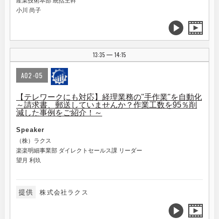
産業技術本部 統括主幹
小川 尚子
13:35
14:15
|
A02-05
【テレワークにも対応】経理業務の"手作業"を自動化
～請求書、郵送していませんか？作業工数を95％削
減した事例をご紹介！～
Speaker
（株）ラクス
楽楽明細事業部 ダイレクトセールス課 リーダー
望月 利玖
提供
株式会社ラクス