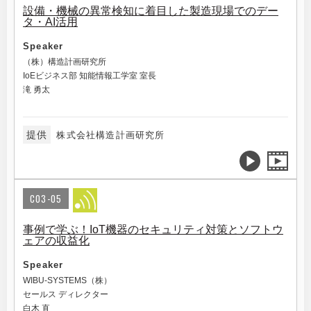
設備・機械の異常検知に着目した製造現場でのデー
タ・AI活用
Speaker
（株）構造計画研究所
IoEビジネス部 知能情報工学室 室長
滝 勇太
提供
株式会社構造計画研究所
C03-05
事例で学ぶ！IoT機器のセキュリティ対策とソフトウ
ェアの収益化
Speaker
WIBU-SYSTEMS（株）
セールス ディレクター
白木 直