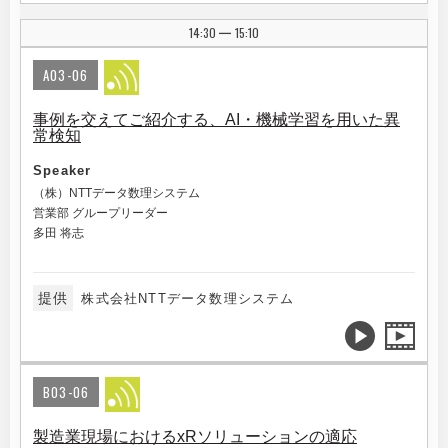
14:30
15:10
|
A03-06
事例を交えてご紹介する、AI・機械学習を用いた異
常検知
Speaker
（株）NTTデータ数理システム
営業部 グループリーダー
多田 将志
提供
株式会社NTTデータ数理システム
B03-06
製造業現場におけるxRソリューションの適応