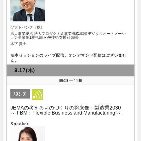
ソフトバンク（株）
法人事業統括 法人プロダクト＆事業戦略本部 デジタルオートメーシ
ョン事業第1統括部 RPA技術支援部 部長
木下 貴士
※
本セッションのライブ配信、オンデマンド配信はございませ
ん。
9.17(木)
09:30
10:10
|
A03-01
JEMAの考えるものづくりの将来像：製造業2030
～ FBM：Flexible Business and Manufacturing ～
Speaker