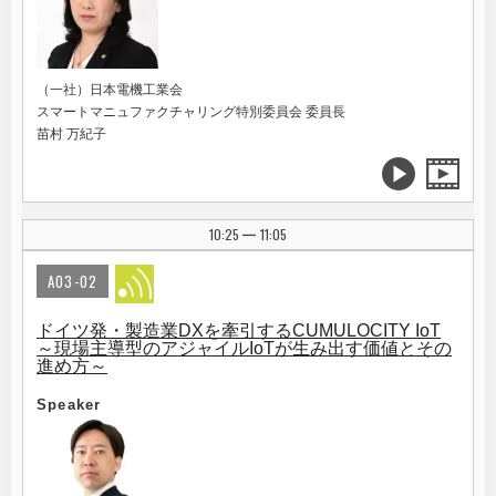
（一社）日本電機工業会
スマートマニュファクチャリング特別委員会 委員長
苗村 万紀子
10:25
11:05
|
A03-02
ドイツ発・製造業DXを牽引するCUMULOCITY IoT
～現場主導型のアジャイルIoTが生み出す価値とその
進め方～
Speaker