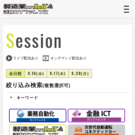
t
n
Session
ライブ配信あり
オンデマンド配信あり
全日程
9.16
9.17
9.28
(水)
(木)
(月)
絞り込み検索
(複数選択可)
キーワード