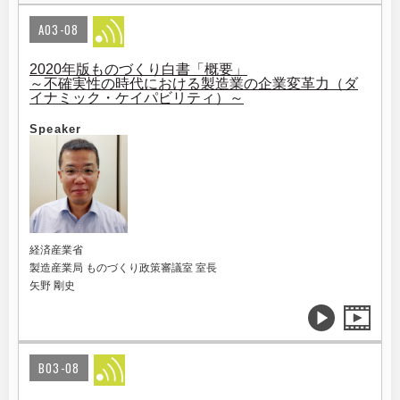
A03-08
2020年版ものづくり白書「概要」
～不確実性の時代における製造業の企業変革力（ダ
イナミック・ケイパビリティ）～
Speaker
経済産業省
製造産業局 ものづくり政策審議室 室長
矢野 剛史
B03-08