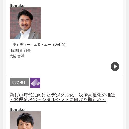
Speaker
（株）ディー・エヌ・エー（DeNA）
IT戦略部 部長
大脇 智洋
C02-04
新しい時代に向けたデジタル化、決済高度化の推進
～経理業務のデジタルシフトに向けた取組み～
Speaker