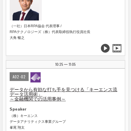
（一社）日本RPA協会 代表理事 /
RPAテクノロジーズ（株）代表取締役執行役員社長
大角 暢之
10:25
11:05
|
A02-02
データから有効な打ち手を見つける「キーエンス流
データ活用術」
～金融機関での活用事例～
Speaker
（株）キーエンス
データアナリティクス事業グループ
峯尾 翔太