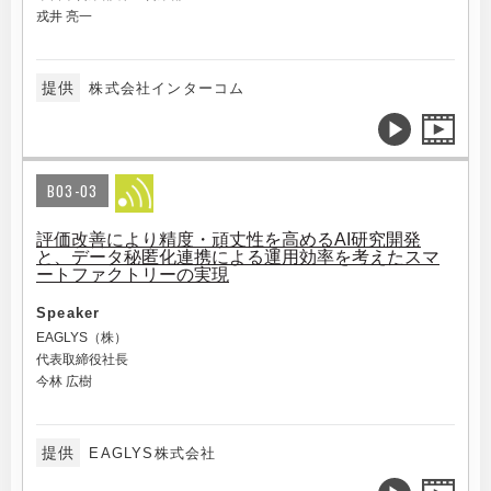
戎井 亮一
提供
株式会社インターコム
B03-03
評価改善により精度・頑丈性を高めるAI研究開発
と、データ秘匿化連携による運用効率を考えたスマ
ートファクトリーの実現
Speaker
EAGLYS（株）
代表取締役社長
今林 広樹
提供
EAGLYS株式会社