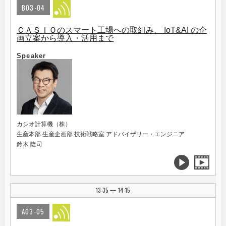
B03-04
ＣＡＳＩＯのスマート工場への取組み、 IoT&AI の企
画立案から導入・活用まで
Speaker
カシオ計算機（株）
生産本部 生産企画部 技術戦略室 アドバイザリー・エンジニア
鈴木 隆司
13:35
14:15
|
A03-05