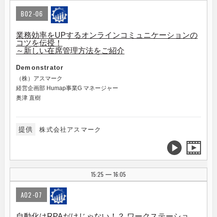
B02-06
業務効率をUPするオンラインコミュニケーションの
コツを伝授！
～新しい在席管理方法をご紹介
Demonstrator
（株）アスマーク
経営企画部 Humap事業G マネージャー
奥津 直樹
提供
株式会社アスマーク
15:25
16:05
|
A02-07
自動化はRPAだけじゃない！？ ワークステーショ