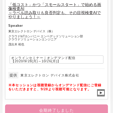
「低コスト」かつ「スモールスタート」で始める画
像検査AI
～ラベル読み取りも良否判定も、その目視検査AIで
やりましょう！～
Speaker
東京エレクトロン デバイス（株）
クラウドIoTカンパニー エンベデッドソリューション部
クラウドソリューションエンジニア
茂出木 裕也
オンラインセミナー｜オンデマンド配信
【2020/9/28(月)～10/26(月)】
提供
東京エレクトロン デバイス株式会社
※本セッションは視聴登録からオンデマンド配信にご登録
をいただきますと、9/28より視聴可能となります。
会期終了しました