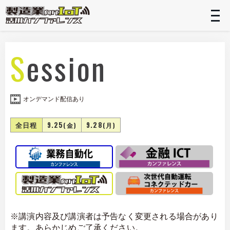
t
n
Session
オンデマンド配信あり
全日程
9.25
9.28
(金)
(月)
※講演内容及び講演者は予告なく変更される場合があり
ます。あらかじめご了承ください。