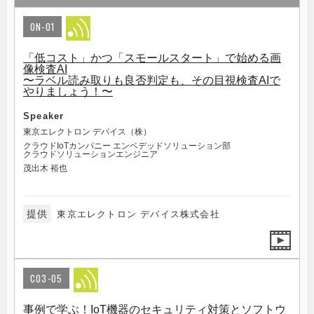
ON-01
「低コスト」かつ「スモールスタート」で始める画
像検査AI
〜ラベル読み取りも良否判定も、その目視検査AIで
やりましょう！〜
Speaker
東京エレクトロン デバイス（株）
クラウドIoTカンパニー エンベデッドソリューション部
クラウドソリューションエンジニア
茂出木 裕也
提供
東京エレクトロン デバイス株式会社
C03-05
事例で学ぶ！IoT機器のセキュリティ対策とソフトウ