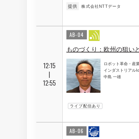
提供
株式会社NTTデータ
AB-04
ものづくり：欧州の狙い
12:15
ロボット革命・産業
インダストリアルI
|
中島 一雄
12:55
ライブ配信あり
AB-06