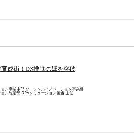
材育成術！DX推進の壁を突破
ション事業本部 ソーシャルイノベーション事業部
ョン統括部 RPAソリューション担当 主任