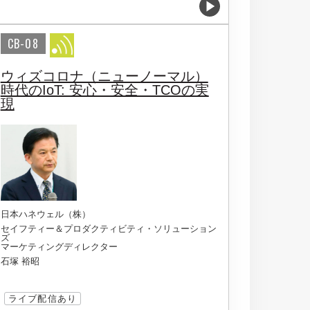
CB-08
ウィズコロナ（ニューノーマル）
時代のIoT: 安心・安全・TCOの実
現
日本ハネウェル（株）
セイフティー＆プロダクティビティ・ソリューション
ズ
マーケティングディレクター
石塚 裕昭
ライブ配信あり