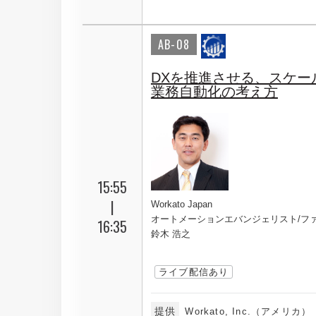
AB-08
DXを推進させる、スケー
業務自動化の考え方
15:55
|
Workato Japan
オートメーションエバンジェリスト/フ
16:35
鈴木 浩之
ライブ配信あり
提供
Workato, Inc.（アメリカ）