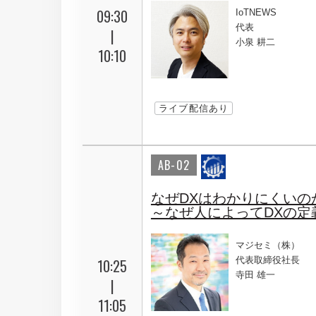
09:30
IoTNEWS
代表
|
小泉 耕二
10:10
ライブ配信あり
AB-02
なぜDXはわかりにくいの
～なぜ人によってDXの
マジセミ（株）
代表取締役社長
10:25
寺田 雄一
|
11:05