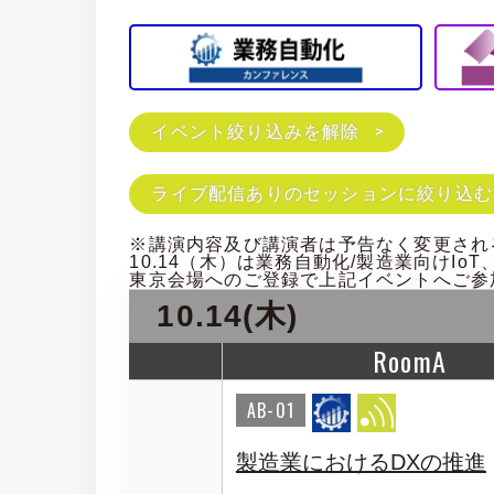
イベント絞り込みを解除
ライブ配信ありのセッションに絞り込む
※講演内容及び講演者は予告なく変更され
10.14（木）は業務自動化/製造業向けIoT
東京会場へのご登録で上記イベントへご参
10.14(木)
RoomA
AB-01
製造業におけるDXの推進