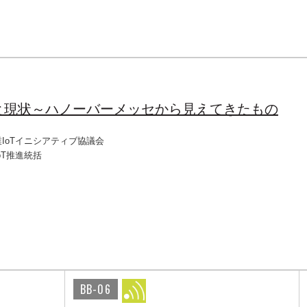
と現状～ハノーバーメッセから見えてきたもの
IoTイニシアティブ協議会
oT推進統括
BB-06