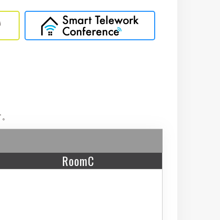
す。
RoomC