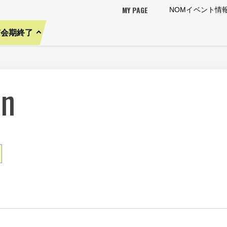
MY PAGE
NOMイベント情
京会期終了
on