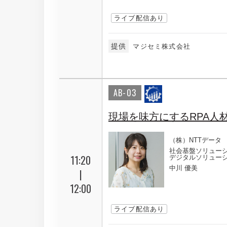
ライブ配信あり
提供
マジセミ株式会社
AB-03
現場を味方にするRPA人
（株）NTTデータ
社会基盤ソリュー
11:20
デジタルソリューシ
中川 優美
|
12:00
ライブ配信あり