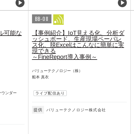
BB-08
ル可能な
【事例紹介】IoT見える化、分析ダ
ッシュボード、生産現場ペーパレ
ス化、脱Excelはこんなに簡単に実
現できる
～FineReport導入事例～
バリューテクノロジー（株）
船本 真衣
ァウンダー
ライブ配信あり
提供
バリューテクノロジー株式会社