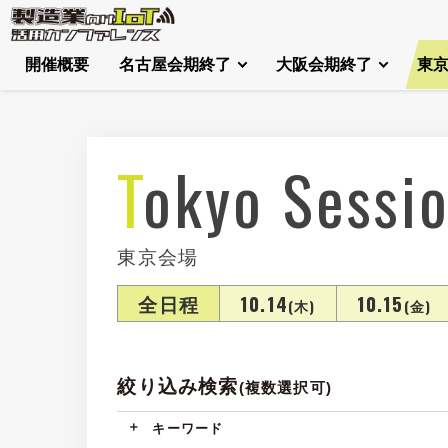
開催概要
名古屋会期終了
大阪会期終了
東
Tokyo Sessi
東京会場
全日程
10.14
10.15
(木)
(金)
絞り込み検索
(複数選択可)
キーワード