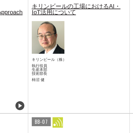
キリンビールの工場におけるAI・
Approach
IoT活用について
キリンビール（株）
執行役員
生産本部
技術部長
柿沼 健
BB-07