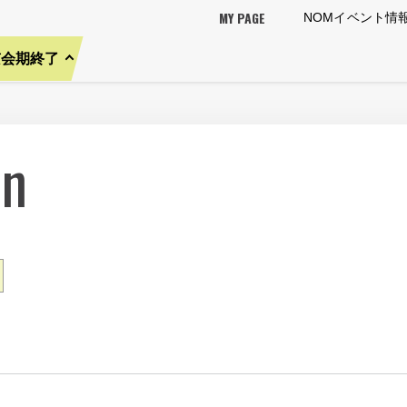
MY PAGE
NOMイベント情
京会期終了
on