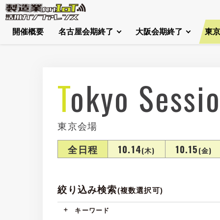
開催概要
名古屋会期終了
大阪会期終了
東
Tokyo Sessi
東京会場
全日程
10.14
10.15
(木)
(金)
絞り込み検索
(複数選択可)
キーワード