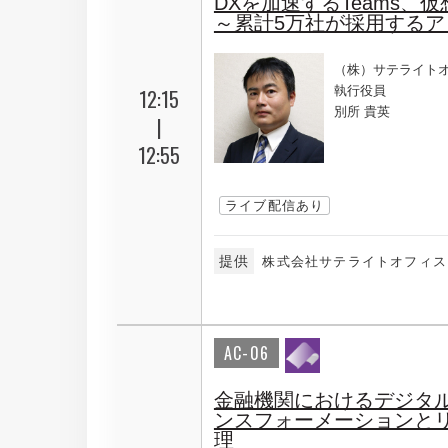
DXを加速するTeams、
～累計5万社が採用する
（株）サテライト
執行役員
12:15
別所 貴英
|
12:55
ライブ配信あり
提供
株式会社サテライトオフィス
AC-06
金融機関におけるデジタ
ンスフォーメーションと
理