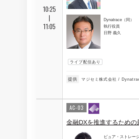
10:25
|
Dynatrace（同）
11:05
執行役員
日野 義久
ライブ配信あり
提供
マジセミ株式会社 / Dynatr
AC-03
金融DXを推進するため
ピュア・ストレー