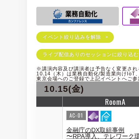
イベント絞り込みを解除
ライブ配信ありのセッションに絞り込む
※講演内容及び講演者は予告なく変更され
10.14（木）は業務自動化/製造業向けIoT
東京会場へのご登録で上記イベントへご参
10.15(金)
RoomA
AC-01
金融庁のDX取組事例
〜RPA導入、テレワーク