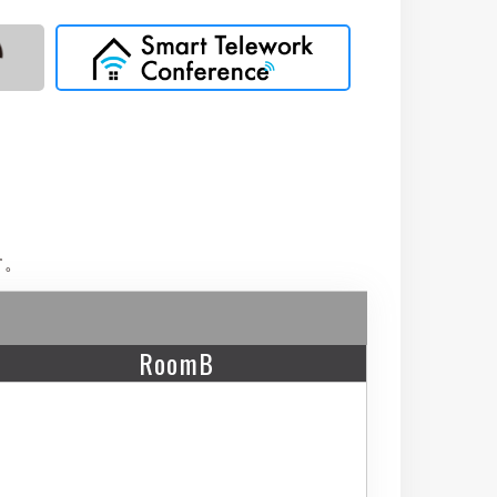
す。
RoomB