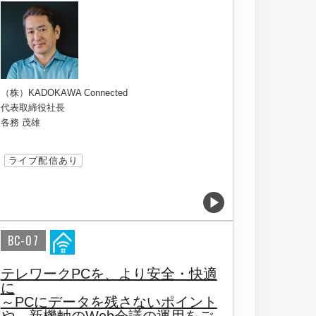
（株）KADOKAWA Connected
代表取締役社長
各務 茂雄
ライブ配信あり
BC-07
テレワークPCを、より安全・快適
に
～PCにデータを残さないポイント