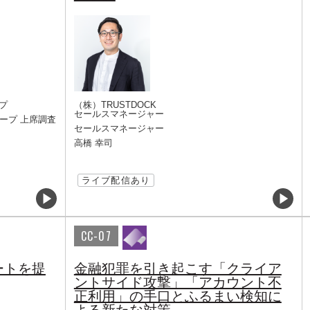
プ
（株）TRUSTDOCK
セールスマネージャー
ープ 上席調査
セールスマネージャー
高橋 幸司
ライブ配信あり
CC-07
ートを提
金融犯罪を引き起こす「クライア
ントサイド攻撃」「アカウント不
正利用」の手口とふるまい検知に