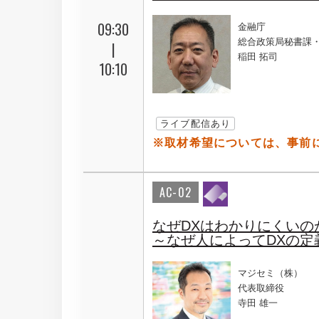
09:30
金融庁
総合政策局秘書課
|
稲田 拓司
10:10
ライブ配信あり
※取材希望については、事前
AC-02
なぜDXはわかりにくいの
～なぜ人によってDXの
マジセミ（株）
代表取締役
寺田 雄一