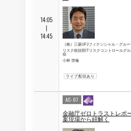
14:05
|
14:45
（株）三菱UFJフィナンシャル・グルー
リスク統括部ITリスクコントロールグル
役
小林 啓倫
ライブ配信あり
AC-07
金融庁ゼロトラストレポ
案現場から紐解く