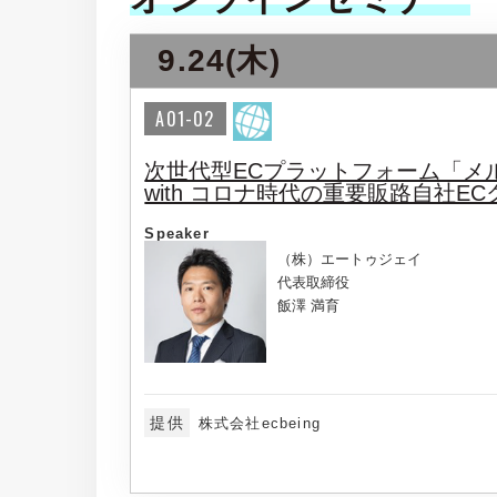
9.24(木)
A01-02
次世代型ECプラットフォーム「メ
with コロナ時代の重要販路自社
Speaker
（株）エートゥジェイ
代表取締役
飯澤 満育
提供
株式会社ecbeing