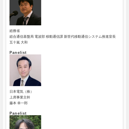
総務省
総合通信基盤局 電波部 移動通信課 新世代移動通信システム推進室長
五十嵐 大和
Panelist
日本電気（株）
上席事業主幹
藤本 幸一郎
Panelist