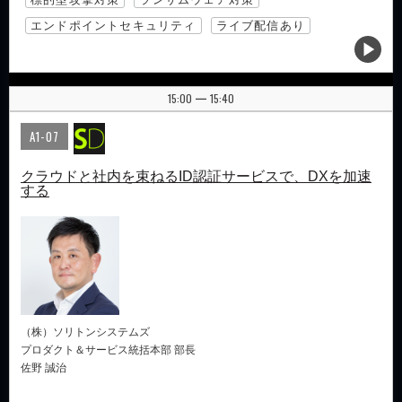
エンドポイントセキュリティ
ライブ配信あり
15:00
15:40
|
A1-07
クラウドと社内を束ねるID認証サービスで、DXを加速
する
（株）ソリトンシステムズ
プロダクト＆サービス統括本部 部長
佐野 誠治