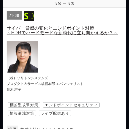
15:55
16:35
|
A1-08
サイバー脅威の変化とエンドポイント対策
～EDRでハードモードな新時代に立ち向かえるか？～
（株）ソリトンシステムズ
プロダクト＆サービス統括本部 エバンジェリスト
荒木 粧子
標的型攻撃対策
エンドポイントセキュリティ
情報漏洩対策
ライブ配信あり