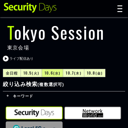
t
n
Tokyo Session
東京会場
ライブ配信あり
全日程
10.5
10.6
10.7
10.8
(火)
(水)
(木)
(金)
絞り込み検索
(複数選択可)
キーワード