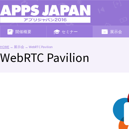
開催概要
セミナー
展示会
開催概要
専門セミナー
参加企業/団体一覧
HOME
→ 展示会 → WebRTC Pavilion
(50音順)
WebRTC Pavilion
同時開催イベント
基調講演
参加企業/団体一覧
(出展製品分類別)
各種お問い合わせ
スピーカー
WebRTC Pavilion
アクセス
Web Browsers
イベント公式アプリ
- A Historical Archive -
会場内MAP