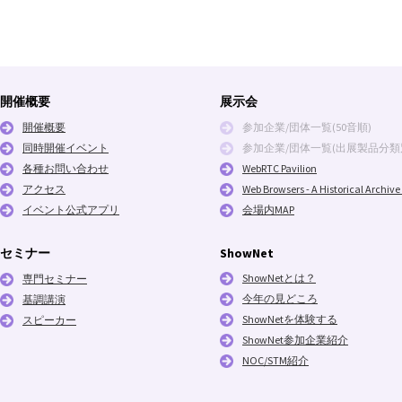
開催概要
展示会
開催概要
参加企業/団体一覧(50音順)
同時開催イベント
参加企業/団体一覧(出展製品分類
各種お問い合わせ
WebRTC Pavilion
アクセス
Web Browsers - A Historical Archive 
イベント公式アプリ
会場内MAP
セミナー
ShowNet
ShowNetとは？
専門セミナー
今年の見どころ
基調講演
ShowNetを体験する
スピーカー
ShowNet参加企業紹介
NOC/STM紹介