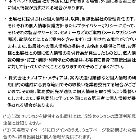
本イベントの出展社が外国に住所を有する場合、外国にある第三者
に個人情報が提供される場合があります。
出展社に提供された個人情報は、以降、当該出展社の管理責任の下、
それぞれの個人情報保護方針またはプライバシーポリシーに沿って、
それぞれの製品やサービス、セミナーなどのご案内（メールマガジンや
郵送、電話などによるご案内を含みます）に利用される場合がござい
ます。また、出展社への個人情報の提供は、お名刺の提供と同様、お客
様と出展社との間に個人情報の提供行為が発生したものとし、個人情
報の開示・訂正・削除・利用停止の要請は、お客様ご自身で直接出展社
に対して行っていただくこととなりますので予めご了承ください。
株式会社ナノオプト・メディアは、案内状送付業務など個人情報の利
用目的の達成に必要な範囲でその取扱いを業務委託する場合がござ
います。その際、業務委託先が適切に個人情報を取り扱うよう監督い
たします。また、業務委託に伴って外国にある第三者に個人情報が提
供される場合があります。
(*1) 当該セッションを提供する出展社とは、当該セッションの講演者所属
企業とは限りません。
(*2) 来場者マイページにログインのうえ、ウェブページを訪問された場
合のみ、該当出展社に個人情報が提供されます。