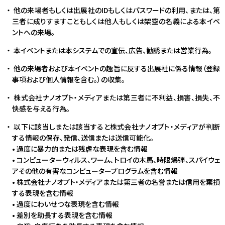
他の来場者もしくは出展社のIDもしくはパスワードの利用、または、第
三者に成りすますこともしくは他人もしくは架空の名義による本イベ
ントへの来場。
本イベントまたは本システムでの宣伝、広告、勧誘または営業行為。
他の来場者および本イベントの趣旨に反する出展社に係る情報（登録
事項および個人情報を含む。）の収集。
株式会社ナノオプト・メディアまたは第三者に不利益、損害、損失、不
快感を与える行為。
以下に該当しまたは該当すると株式会社ナノオプト・メディアが判断
する情報の保存、発信、送信または送信可能化。
• 過度に暴力的または残虐な表現を含む情報
• コンピューターウィルス、ワーム、トロイの木馬、時限爆弾、スパイウェ
アその他の有害なコンピュータープログラムを含む情報
• 株式会社ナノオプト・メディアまたは第三者の名誉または信用を棄損
する表現を含む情報
• 過度にわいせつな表現を含む情報
• 差別を助長する表現を含む情報