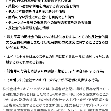
• 自殺、自傷行為を助長する表現を含む情報
• 薬物の不適切な利用を助長する表現を含む情報
• 他人に不快感を与える表現を含む情報
• 面識のない異性との出会いを目的とした情報
• チェーンメール等の第三者への情報の拡散を求める情報
• 反社会的な表現を含む情報
暴力団等の反社会的勢力への利益供与をすることその他反社会的勢
力の活動を助長しまたは反社会的勢力の運営に資することとなる疑
いがある行為。
本イベントまたは本システムの利用に関するルールに抵触しまたは抵
触するおそれのある行為。
前各号の行為を直接または間接に惹起し、または容易にする行為。
その他、株式会社ナノオプト・メディアが不適切と判断する行為。
株式会社ナノオプト・メディアは、来場者が上記に掲げる行為を行ってい
る可能性があると判断した場合、来場者の利用状況等を確認することが
でき、また、登録の抹消、その他株式会社ナノオプト・メディアが適切と考
える措置を実施することができます（但し、株式会社ナノオプト・メディア
は当該措置を実施する義務を負うものではない。）。なお、当該措置を実