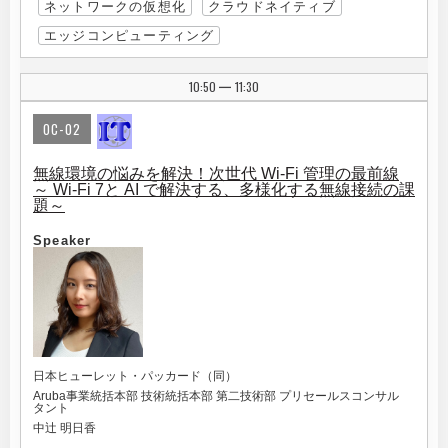
ネットワークの仮想化
クラウドネイティブ
エッジコンピューティング
10:50
11:30
|
OC-02
無線環境の悩みを解決！次世代 Wi-Fi 管理の最前線
～ Wi-Fi 7と AI で解決する、多様化する無線接続の課
題～
Speaker
日本ヒューレット・パッカード（同）
Aruba事業統括本部 技術統括本部 第二技術部 プリセールスコンサル
タント
中辻 明日香