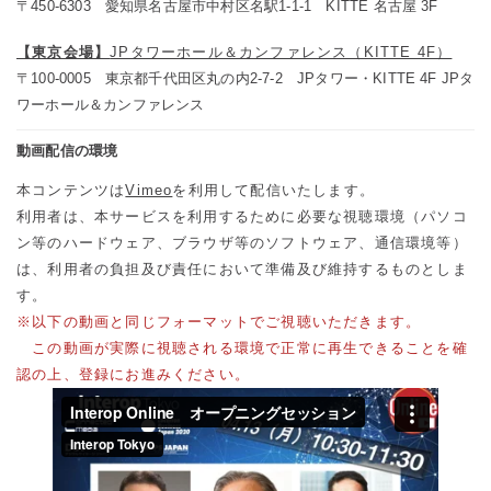
〒450-6303 愛知県名古屋市中村区名駅1-1-1 KITTE 名古屋 3F
【東京会場】
JPタワーホール＆カンファレンス（KITTE 4F）
〒100-0005 東京都千代田区丸の内2-7-2 JPタワー・KITTE 4F JPタ
ワーホール＆カンファレンス
動画配信の環境
本コンテンツは
Vimeo
を利用して配信いたします。
利用者は、本サービスを利用するために必要な視聴環境（パソコ
ン等のハードウェア、ブラウザ等のソフトウェア、通信環境等）
は、利用者の負担及び責任において準備及び維持するものとしま
す。
※以下の動画と同じフォーマットでご視聴いただきます。
この動画が実際に視聴される環境で正常に再生できることを確
認の上、登録にお進みください。