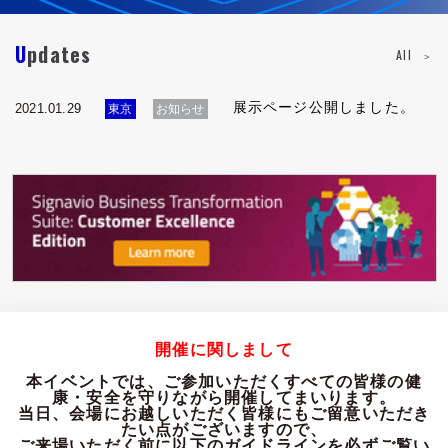
Updates
2021.03.02
2021.01.29
東京
名古屋
名古屋
お知らせ
お知らせ
All
本イベントは終了しました。ご参加いただき誠にありがと
展示ページ公開しました。
うございました。
展示ページ公開しました。
2021.01.29
東京
お知らせ
2021.01.14
東京
お知らせ
【東京会場】参加事前登録を開始しました。
開催に関しまして
本イベントでは、ご参加いただくすべての皆様の健
康・安全を守りながら開催してまいります。
当日、会場にお越しいただく皆様にもご留意いただき
たい点がございますので、
ご来場いただく前に以下のガイドラインを必ずご覧い