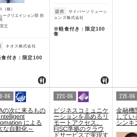
ス（株）
提供
サイバーソリューシ
ュークリエイション部 担
ョンズ株式会社
長
 宏之
※軽食付き：限定100
食
供
ネオス株式会社
軽食付き：限定100
B-06
22C-06
22E-06
PAの次に来るもの
ビジネスコミュニケ
金融機
ntelligent
ーションを高めるリ
してい
tomation による
モートアクセス。
シンキ
太な自動化～
FISC準拠のクラウ
ドサービスで実現す