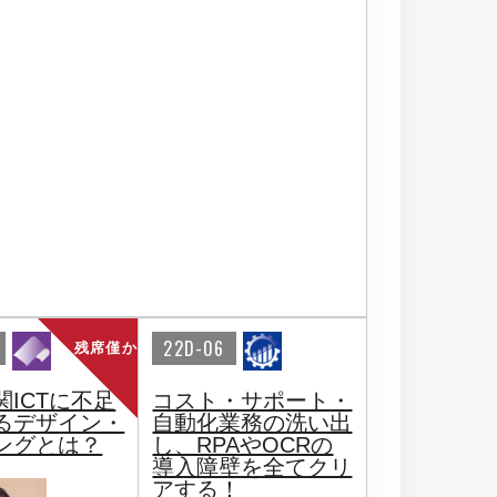
22D-06
残席僅か
関ICTに不足
コスト・サポート・
るデザイン・
自動化業務の洗い出
ングとは？
し、RPAやOCRの
導入障壁を全てクリ
アする！