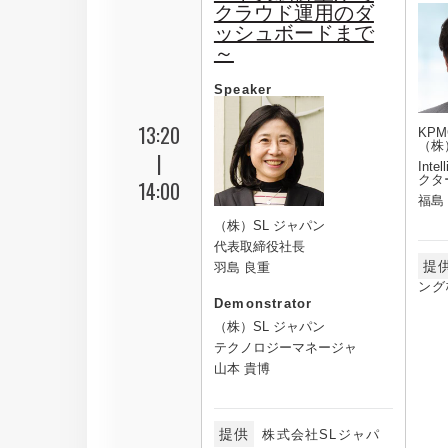
クラウド運用のダ
ッシュボードまで
～
Speaker
13:20
KP
（株
|
Inte
クタ
14:00
福島
（株）SL ジャパン
代表取締役社長
提
羽島 良重
ング
Demonstrator
（株）SL ジャパン
テクノロジーマネージャ
山本 貴博
提供
株式会社SLジャパ