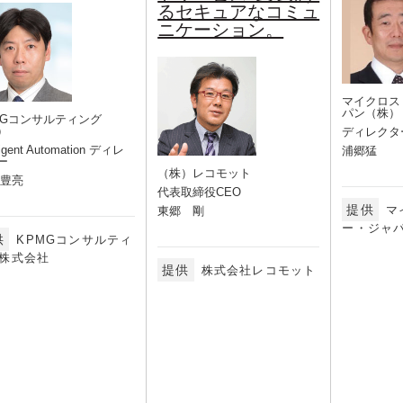
るセキュアなコミュ
ニケーション。
マイクロス
パン（株）
MGコンサルティング
）
ディレクタ
lligent Automation ディレ
浦郷猛
ー
（株）レコモット
 豊亮
代表取締役CEO
提供
マ
東郷 剛
ー・ジャ
供
KPMGコンサルティ
株式会社
提供
株式会社レコモット