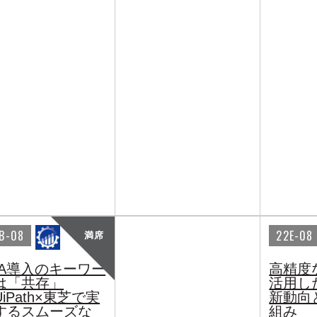
B-08
22E-08
満席
PA導入のキーワー
高精度
は「共存」
活用し
iPath×東芝で実
新動向
するスムーズな
組み