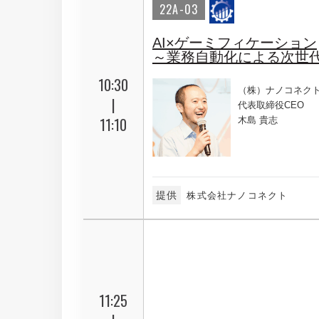
22A-03
AI×ゲーミフィケーション
～業務自動化による次世
10:30
（株）ナノコネク
|
代表取締役CEO
11:10
木島 貴志
提供
株式会社ナノコネクト
11:25