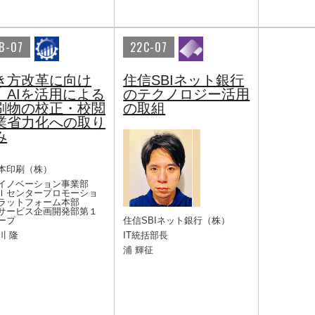
B-07
22C-07
き方改革に向け
住信SBIネット銀行
、AIを活用による
のテクノロジー活用
刷物の校正・校閲
の取組
業省力化への取り
み
本印刷（株）
イノベーション事業部
Ｉセンタープロモーショ
ラットフォーム本部
サービス企画開発部第１
ープ
住信SBIネット銀行（株）
川 隆
IT統括部長
浦 輝征