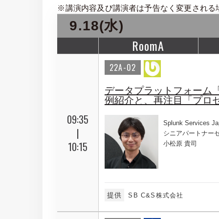
※講演内容及び講演者は予告なく変更される
9.18(水)
RoomA
22A-02
データプラットフォーム「S
例紹介と、再注目「プロ
09:35
Splunk Services J
|
シニアパートナー
10:15
小松原 貴司
提供
SB C&S株式会社