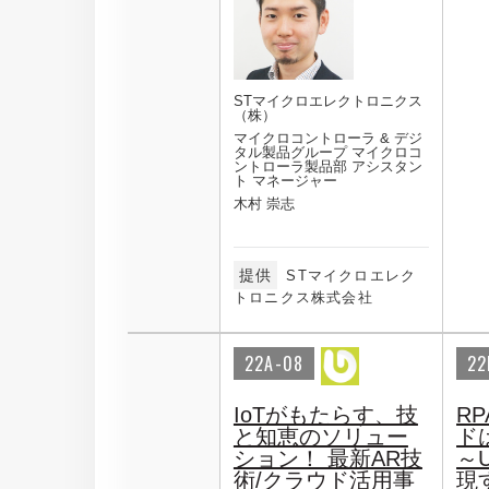
STマイクロエレクトロニクス
（株）
マイクロコントローラ & デジ
タル製品グループ マイクロコ
ントローラ製品部 アシスタン
ト マネージャー
木村 崇志
提供
STマイクロエレク
トロニクス株式会社
22A-08
22
IoTがもたらす、技
R
と知恵のソリュー
ド
ション！ 最新AR技
～U
術/クラウド活用事
現