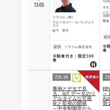
13:05
ネオ
バリ
当部
ソラコム（株）
菊地
テクノロジー・エバンジェリ
スト
松下 享平
提
※
提供
ソラコム株式会社
食
※軽食付き：限定100
食
22A-06
22
残席僅か
事例とデモで見
R
る、IoT データのリ
～ I
アルタイムな可視
Au
化と監視の開発
骨
～中央制御室から