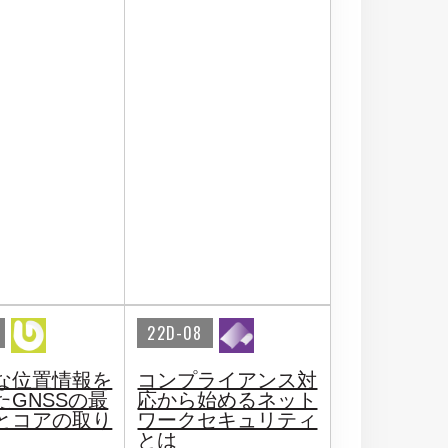
22D-08
な位置情報を
コンプライアンス対
たGNSSの最
応から始めるネット
とコアの取り
ワークセキュリティ
とは