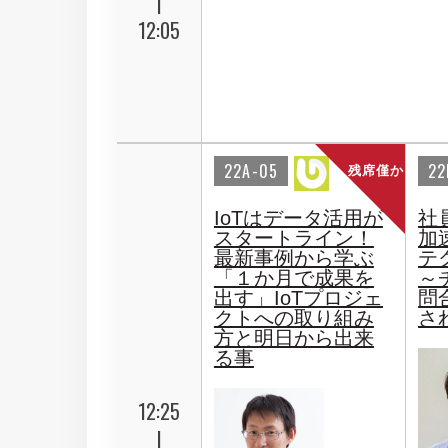
|
12:05
22A-05
22
残席僅か
IoTはデータ活用が
社
スタートライン！
加
最新事例から学ぶ
テ
「１か月で成果を
～
出す」IoTプロジェ
問
クトへの取り組み
さ
方と明日から出来
る事
12:25
|