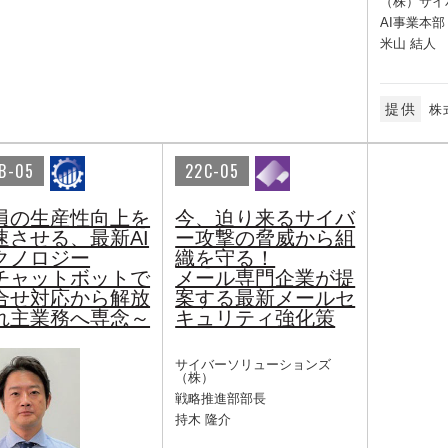
（株）サイ
AI事業本部 
米山 結人
提供
株
B-05
22C-05
員の生産性向上を
今、迫り来るサイバ
速させる、最新AI
ー攻撃の脅威から組
クノロジー
織を守る！
チャットボットで
メール専門企業が提
合せ対応から解放
案する最新メールセ
れ主業務へ専念～
キュリティ強化策
サイバーソリューションズ
（株）
戦略推進部部長
持木 隆介