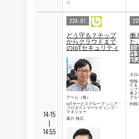
ン
22A-07
22
どう守る？チップ
働
からクラウドまで
た
のIoTセキュリティ
印
作
組
大日
情報
Ｃ＆
ンプ
第２
アーム（株）
グル
IoTサービスグループ シニア・
利根
プロダクトマーケティング・
14:15
マネジャー
薩川 格広
|
14:55