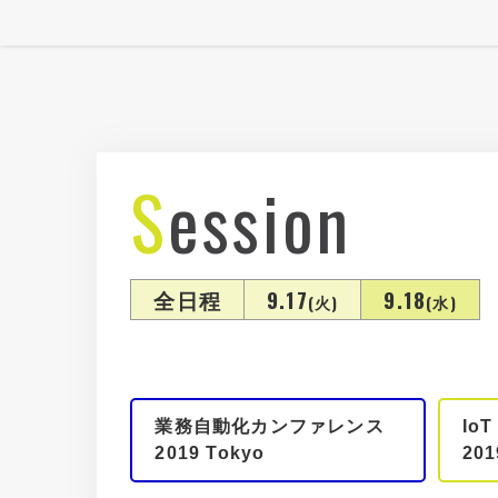
Session
全日程
9.17
9.18
(火)
(水)
業務自動化カンファレンス
IoT
2019 Tokyo
201