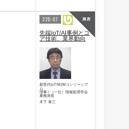
22D-07
満席
先端IoT/AI事例とコ
ア技術、業界動向
新世代IoT/M2Mコンソーシア
ム
理事 / （一社）情報処理学会
事務局長
木下 泰三