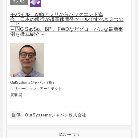
5C-03
モバイル、webアプリからバックエンド迄
今、日本の銀行が超高速開発ツールですべき３つの
こと
～ING SaySo、BPI、FWDなどグローバルな最新事
例を徹底紹介～
OutSystemsジャパン（株）
ソリューション・アーキテクト
廣瀬 晃
提供
OutSystemsジャパン株式会社
12:35
13:15
|