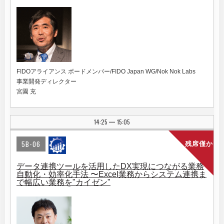
FIDOアライアンス ボードメンバー/FIDO Japan WG/Nok Nok Labs
事業開発ディレクター
宮園 充
14:25
15:05
|
5B-06
残席僅か
データ連携ツールを活用したDX実現につながる業務
自動化・効率化手法 〜Excel業務からシステム連携ま
で幅広い業務を"カイゼン"