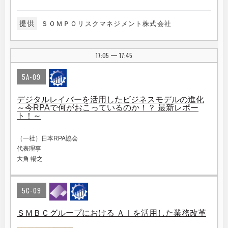
提供
ＳＯＭＰＯリスクマネジメント株式会社
17:05
17:45
|
5A-09
デジタルレイバーを活用したビジネスモデルの進化
～今RPAで何がおこっているのか！？ 最新レポー
ト！～
（一社）日本RPA協会
代表理事
大角 暢之
5C-09
ＳＭＢＣグループにおける ＡＩを活用した業務改革