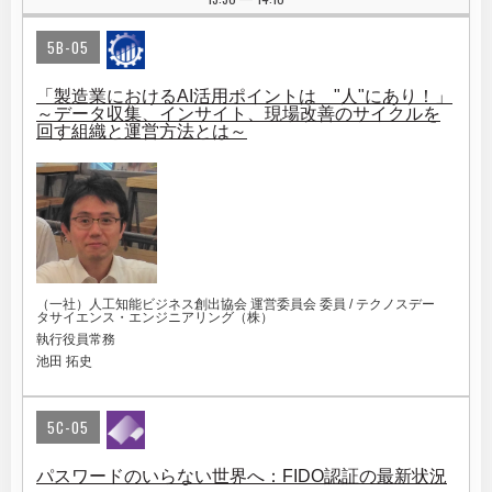
5B-05
「製造業におけるAI活用ポイントは "人"にあり！」
～データ収集、インサイト、現場改善のサイクルを
回す組織と運営方法とは～
（一社）人工知能ビジネス創出協会 運営委員会 委員 / テクノスデー
タサイエンス・エンジニアリング（株）
執行役員常務
池田 拓史
5C-05
パスワードのいらない世界へ：FIDO認証の最新状況