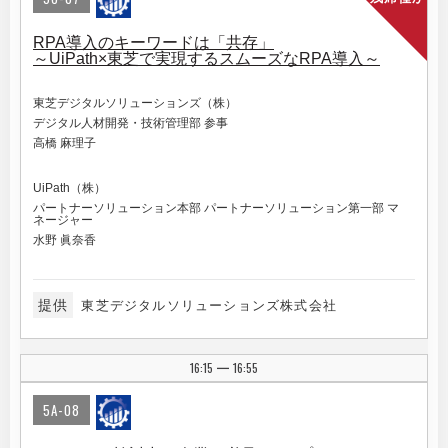
RPA導入のキーワードは「共存」
～UiPath×東芝で実現するスムーズなRPA導入～
東芝デジタルソリューションズ（株）
デジタル人材開発・技術管理部 参事
高橋 麻理子
UiPath（株）
パートナーソリューション本部 パートナーソリューション第一部 マ
ネージャー
水野 眞奈香
提供
東芝デジタルソリューションズ株式会社
16:15
16:55
|
5A-08