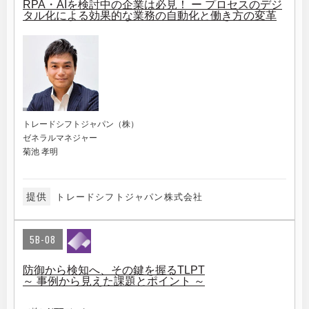
RPA・AIを検討中の企業は必見！ ー プロセスのデジ
タル化による効果的な業務の自動化と働き方の変革
トレードシフトジャパン（株）
ゼネラルマネジャー
菊池 孝明
提供
トレードシフトジャパン株式会社
5B-08
防御から検知へ、その鍵を握るTLPT
～ 事例から見えた課題とポイント ～