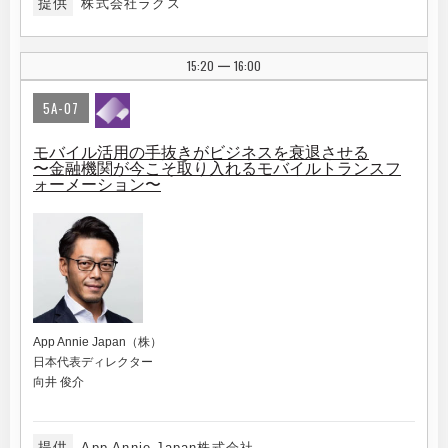
提供
株式会社ラクス
15:20
16:00
|
5A-07
モバイル活用の手抜きがビジネスを衰退させる
〜金融機関が今こそ取り入れるモバイルトランスフ
ォーメーション〜
App Annie Japan（株）
日本代表ディレクター
向井 俊介
提供
App Annie Japan株式会社