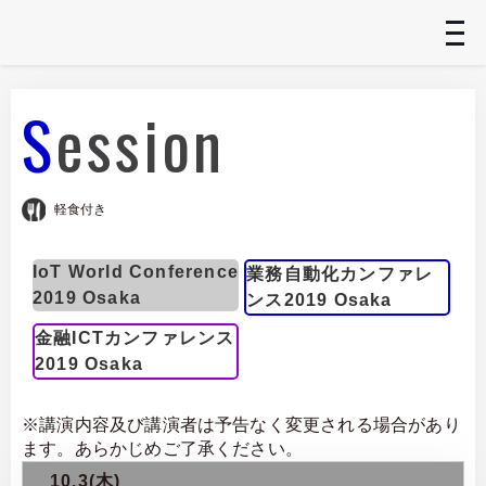
t
n
Session
軽食付き
IoT World Conference
業務自動化カンファレ
2019 Osaka
ンス2019 Osaka
金融ICTカンファレンス
2019 Osaka
※講演内容及び講演者は予告なく変更される場合があり
ます。あらかじめご了承ください。
10.3(木)