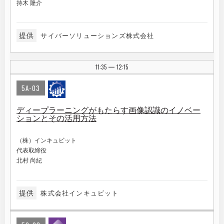
持木 隆介
提供
サイバーソリューションズ株式会社
11:35
12:15
|
5A-03
ディープラーニングがもたらす画像認識のイノベー
ションとその活用方法
（株）インキュビット
代表取締役
北村 尚紀
提供
株式会社インキュビット