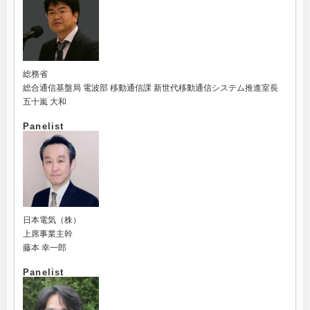
総務省
総合通信基盤局 電波部 移動通信課 新世代移動通信システム推進室長
五十嵐 大和
Panelist
日本電気（株）
上席事業主幹
藤本 幸一郎
Panelist