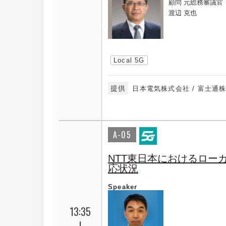
顧問 元総務審議官
渡辺 克也
Local 5G
提供
日本電気株式会社 / 富士通
A-05
NTT東日本におけるローカ
応状況
Speaker
13:35
|