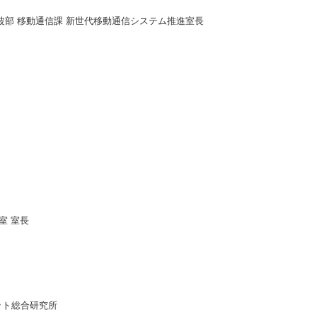
波部 移動通信課 新世代移動通信システム推進室長
ice室 室長
ット総合研究所