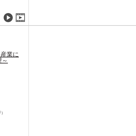
各産業に
望～
F）