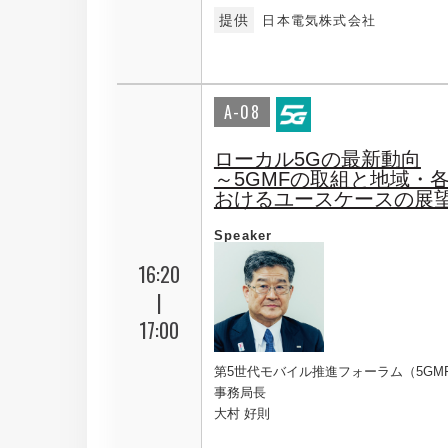
提供
日本電気株式会社
A-08
ローカル5Gの最新動向
～5GMFの取組と地域・
おけるユースケースの展
Speaker
16:20
|
17:00
第5世代モバイル推進フォーラム（5GM
事務局長
大村 好則