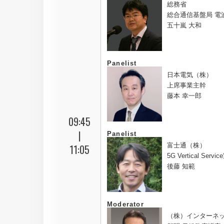
総務省
総合通信基盤局 電
五十嵐 大和
Panelist
日本電気（株）
上席事業主幹
藤本 幸一郎
09:45
|
Panelist
富士通（株）
11:05
5G Vertical Serv
後藤 知範
Moderator
（株）インターネ