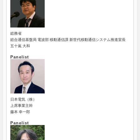
総務省
総合通信基盤局 電波部 移動通信課 新世代移動通信システム推進室長
五十嵐 大和
Panelist
日本電気（株）
上席事業主幹
藤本 幸一郎
Panelist