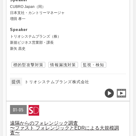
CUBRO Japan（同）
日本支社・カントリーマネージャ
増田 孝一
Speaker
トリオシステムプランズ（株）
新規ビジネス営業部・課長
新矢 昌史
標的型攻撃対策
情報漏洩対策
監視・検知
提供
トリオシステムプランズ株式会社
D1-05
遠隔からのフォレンジック調査
〜ファスト フォレンジックとEDRによる大規模調
査〜