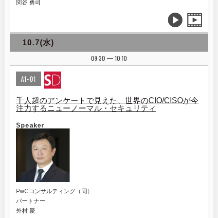
関谷 勇司
10.7(水)
09:30
10:10
|
A1-01
千人超のアンケートで見えた、世界のCIO/CISOが今
注力するニューノーマル・セキュリティ
Speaker
PwCコンサルティング（同）
パートナー
外村 慶