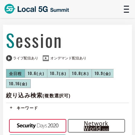
t
n
Session
ライブ配信あり
オンデマンド配信あり
全日程
10.6
10.7
10.8
10.9
(火)
(水)
(木)
(金)
10.16
(金)
絞り込み検索
(複数選択可)
キーワード