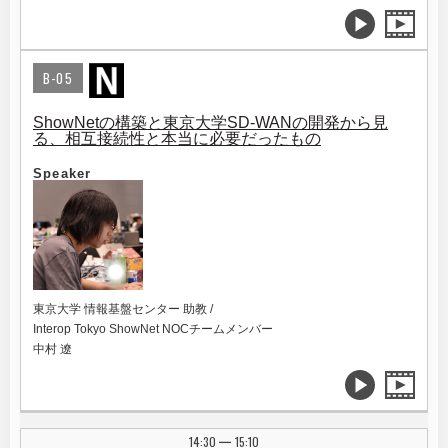
B-05
ShowNetの構築と東京大学SD-WANの開発から見
る、相互接続性と本当に必要だったもの
Speaker
東京大学 情報基盤センター 助教 /
Interop Tokyo ShowNet NOCチームメンバー
中村 遼
14:30
15:10
|