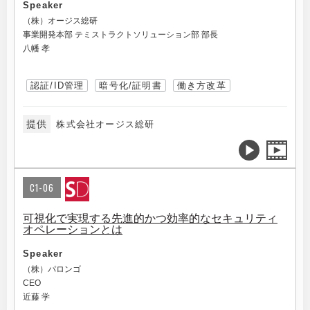
Speaker
（株）オージス総研
事業開発本部 テミストラクトソリューション部 部長
八幡 孝
認証/ID管理
暗号化/証明書
働き方改革
提供
株式会社オージス総研
C1-06
可視化で実現する先進的かつ効率的なセキュリティ
オペレーションとは
Speaker
（株）パロンゴ
CEO
近藤 学