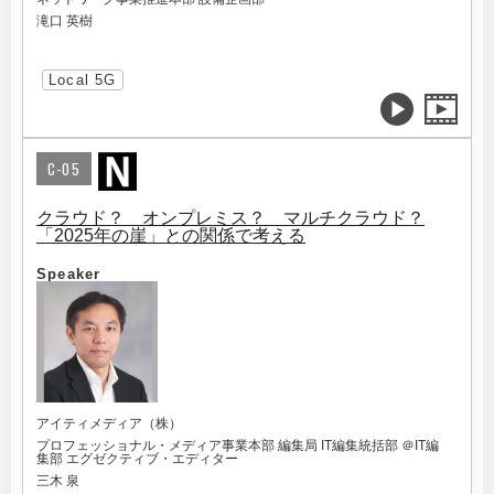
滝口 英樹
Local 5G
C-05
クラウド？ オンプレミス？ マルチクラウド？
「2025年の崖」との関係で考える
Speaker
アイティメディア（株）
プロフェッショナル・メディア事業本部 編集局 IT編集統括部 ＠IT編
集部 エグゼクティブ・エディター
三木 泉