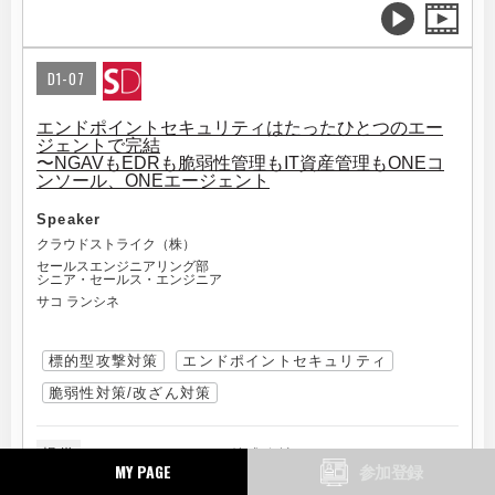
D1-07
エンドポイントセキュリティはたったひとつのエー
ジェントで完結
〜NGAVもEDRも脆弱性管理もIT資産管理もONEコ
ンソール、ONEエージェント
Speaker
クラウドストライク（株）
セールスエンジニアリング部
シニア・セールス・エンジニア
サコ ランシネ
標的型攻撃対策
エンドポイントセキュリティ
脆弱性対策/改ざん対策
提供
クラウドストライク株式会社
MY PAGE
参加登録