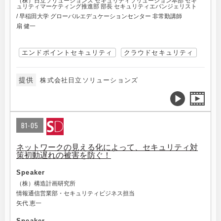
（株）日立ソリューションズ セキュリティソリューション本部 セキ
ュリティマーケティング推進部 部長 セキュリティエバンジェリスト
/ 早稲田大学 グローバルエデュケーションセンター 非常勤講師
扇 健一
エンドポイントセキュリティ
クラウドセキュリティ
提供
株式会社日立ソリューションズ
B1-05
ネットワークの見える化によって、セキュリティ対
策初動遅れの被害を防ぐ！
Speaker
（株）構造計画研究所
情報通信営業部・セキュリティビジネス担当
矢代 恵一
Speaker