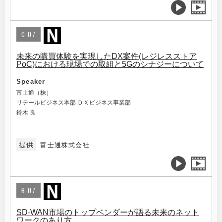
C-07
未来の購買体験を実現したDX案件(レジレスストア
PoC)における現場での取組と5Gのシナジーについて
Speaker
富士通（株）
リテールビジネス本部 ＤＸビジネス事業部
鈴木 良
提供
富士通株式会社
B-07
SD-WAN市場のトップベンダーが語る未来のネット
ワークのあり方