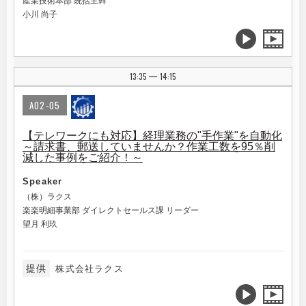
産業技術本部 統括主幹
小川 尚子
13:35
14:15
|
A02-05
【テレワークにも対応】経理業務の"手作業"を自動化
～請求書、郵送していませんか？作業工数を95％削
減した事例をご紹介！～
Speaker
（株）ラクス
楽楽明細事業部 ダイレクトセールス課 リーダー
望月 利玖
提供
株式会社ラクス