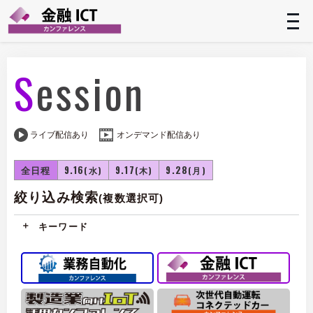
t
n
Session
ライブ配信あり
オンデマンド配信あり
全日程
9.16
9.17
9.28
(水)
(木)
(月)
絞り込み検索
(複数選択可)
キーワード