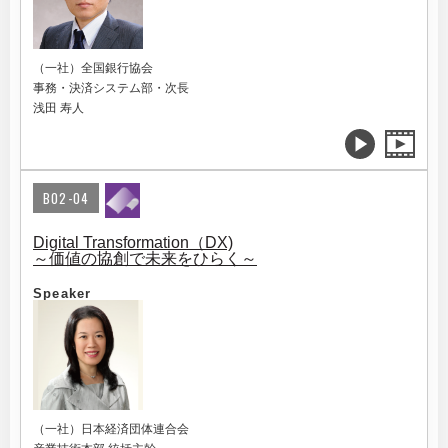
（一社）全国銀行協会
事務・決済システム部・次長
浅田 寿人
B02-04
Digital Transformation（DX)
～価値の協創で未来をひらく～
Speaker
（一社）日本経済団体連合会