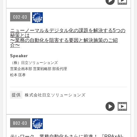
C02-03
ニューノーマル＆デジタル化の課題を解決する5つの
秘策とは
〜業務の自動化を阻害する要因と解決施策のご紹
介〜
Speaker
（株）日立ソリューションズ
営業企画本部 営業戦略部 部長代理
松本 匡孝
提供
株式会社日立ソリューションズ
B02-03
テレワーク、業務自動化をさらに前進！ 『RPA×AI-