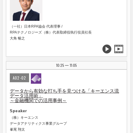
（一社）日本RPA協会 代表理事 /
RPAテクノロジーズ（株）代表取締役執行役員社長
大角 暢之
10:25
11:05
|
A02-02
データから有効な打ち手を見つける「キーエンス流
データ活用術」
～金融機関での活用事例～
Speaker
（株）キーエンス
データアナリティクス事業グループ
峯尾 翔太