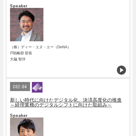
Speaker
（株）ディー・エヌ・エー（DeNA）
IT戦略部 部長
大脇 智洋
C02-04
新しい時代に向けたデジタル化、決済高度化の推進
～経理業務のデジタルシフトに向けた取組み～
Speaker