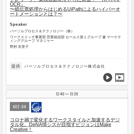
OCR』
〜紙伝票処理からはじめるUiPathによるハイパーオ
ートメーションとは？〜
Speaker
パーソルプロセス＆テクノロジー（株）
ワークスイッチ事業部 営業統括部 セールス第１グループ 兼 マーケテ
ィンググループ マネジャー
野村 衣里子
提供
パーソルプロセス＆テクノロジー株式会社
12:40
13:20
|
A02-04
コロナ禍で変化するワークスタイルと加速するデジ
タル化。DeNA情シスが目指すビジョンはMake
Creative！