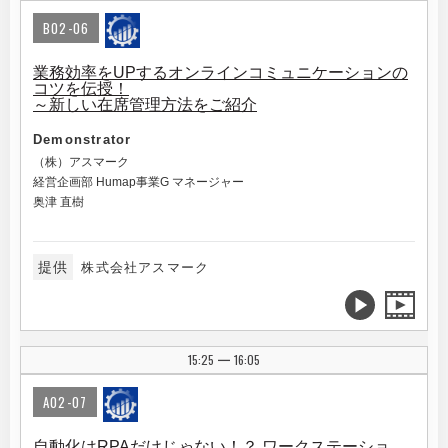
B02-06
業務効率をUPするオンラインコミュニケーションの
コツを伝授！
～新しい在席管理方法をご紹介
Demonstrator
（株）アスマーク
経営企画部 Humap事業G マネージャー
奥津 直樹
提供
株式会社アスマーク
15:25
16:05
|
A02-07
自動化はRPAだけじゃない！？ ワークステーショ