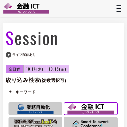
t
n
Session
ライブ配信あり
全日程
10.14
10.15
(木)
(金)
絞り込み検索
(複数選択可)
キーワード