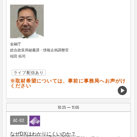
金融庁
総合政策局秘書課・情報企画調整官
稲田 拓司
ライブ配信あり
※取材希望については、事前に事務局へお声がけ
ください
10:25
11:05
|
AC-02
なぜDXはわかりにくいのか？