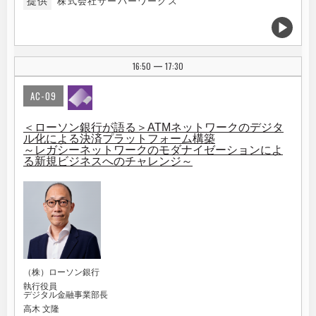
提供
株式会社サーバーワークス
16:50
17:30
|
AC-09
＜ローソン銀行が語る＞ATMネットワークのデジタ
ル化による決済プラットフォーム構築
～レガシーネットワークのモダナイゼーションによ
る新規ビジネスへのチャレンジ～
（株）ローソン銀行
執行役員
デジタル金融事業部長
高木 文隆