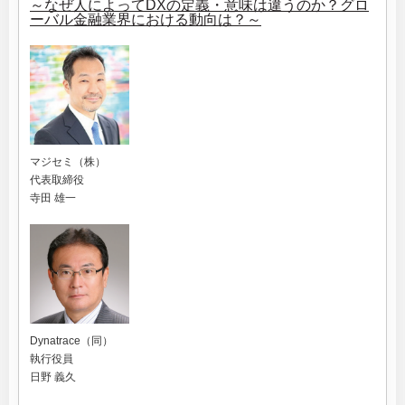
～なぜ人によってDXの定義・意味は違うのか？グロ
ーバル金融業界における動向は？～
マジセミ（株）
代表取締役
寺田 雄一
Dynatrace（同）
執行役員
日野 義久