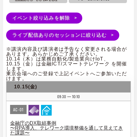
イベント絞り込みを解除
ライブ配信ありのセッションに絞り込む
※講演内容及び講演者は予告なく変更される場合が
あります。あらかじめご了承ください。
10.14（木）は業務自動化/製造業向けIoT、
10.15（金）は金融ICT/スマートテレワーク を開催
します。
東京会場へのご登録で上記イベントへご参加いただ
けます。
10.15(金)
09:30
10:10
|
AC-01
金融庁のDX取組事例
〜RPA導入、テレワーク環境整備を通して見えてき
た課題〜