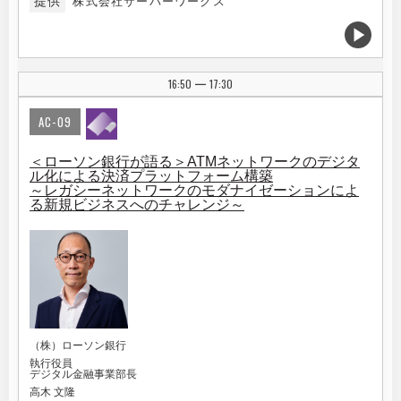
提供
株式会社サーバーワークス
16:50
17:30
|
AC-09
＜ローソン銀行が語る＞ATMネットワークのデジタ
ル化による決済プラットフォーム構築
～レガシーネットワークのモダナイゼーションによ
る新規ビジネスへのチャレンジ～
（株）ローソン銀行
執行役員
デジタル金融事業部長
高木 文隆