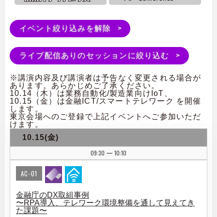
イベント絞り込みを解除
ライブ配信ありのセッションに絞り込む
※講演内容及び講演者は予告なく変更される場合が
あります。あらかじめご了承ください。
10.14（木）は業務自動化/製造業向けIoT、
10.15（金）は金融ICT/スマートテレワーク を開催
します。
東京会場へのご登録で上記イベントへご参加いただ
けます。
10.15(金)
09:30
10:10
|
AC-01
金融庁のDX取組事例
〜RPA導入、テレワーク環境整備を通して見えてき
た課題〜