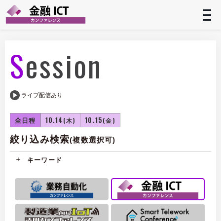
t
n
Session
ライブ配信あり
全日程
10.14
10.15
(木)
(金)
絞り込み検索
(複数選択可)
キーワード