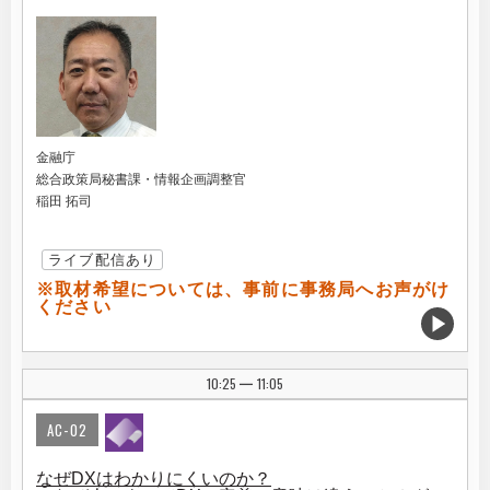
金融庁
総合政策局秘書課・情報企画調整官
稲田 拓司
ライブ配信あり
※取材希望については、事前に事務局へお声がけ
ください
10:25
11:05
|
AC-02
なぜDXはわかりにくいのか？