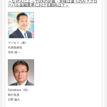
～なぜ人によってDXの定義・意味は違うのか？グロ
ーバル金融業界における動向は？～
マジセミ（株）
代表取締役
寺田 雄一
Dynatrace（同）
執行役員
日野 義久