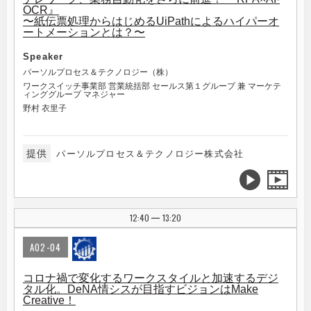
OCR』
〜紙伝票処理からはじめるUiPathによるハイパーオ
ートメーションとは？〜
Speaker
パーソルプロセス＆テクノロジー（株）
ワークスイッチ事業部 営業統括部 セールス第１グループ 兼 マーケテ
ィンググループ マネジャー
野村 衣里子
提供
パーソルプロセス＆テクノロジー株式会社
12:40
13:20
|
A02-04
コロナ禍で変化するワークスタイルと加速するデジ
タル化。DeNA情シスが目指すビジョンはMake
Creative！