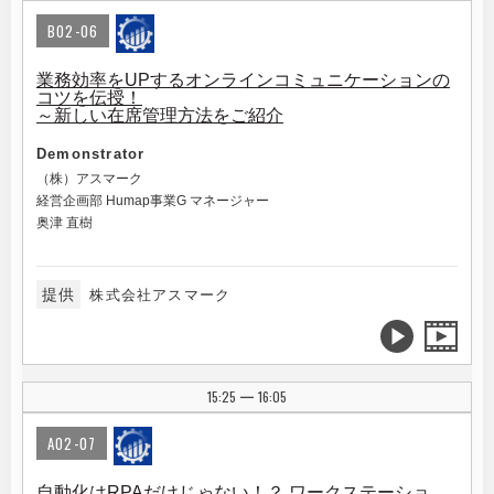
B02-06
業務効率をUPするオンラインコミュニケーションの
コツを伝授！
～新しい在席管理方法をご紹介
Demonstrator
（株）アスマーク
経営企画部 Humap事業G マネージャー
奥津 直樹
提供
株式会社アスマーク
15:25
16:05
|
A02-07
自動化はRPAだけじゃない！？ ワークステーショ