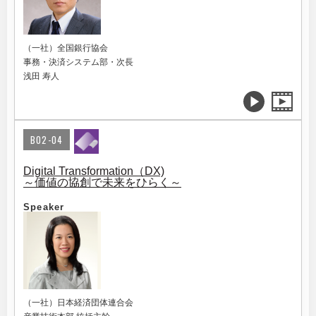
（一社）全国銀行協会
事務・決済システム部・次長
浅田 寿人
B02-04
Digital Transformation（DX)
～価値の協創で未来をひらく～
Speaker
（一社）日本経済団体連合会