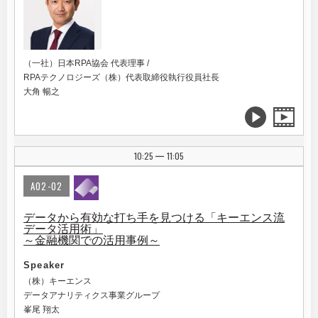
（一社）日本RPA協会 代表理事 /
RPAテクノロジーズ（株）代表取締役執行役員社長
大角 暢之
10:25
11:05
|
A02-02
データから有効な打ち手を見つける「キーエンス流
データ活用術」
～金融機関での活用事例～
Speaker
（株）キーエンス
データアナリティクス事業グループ
峯尾 翔太