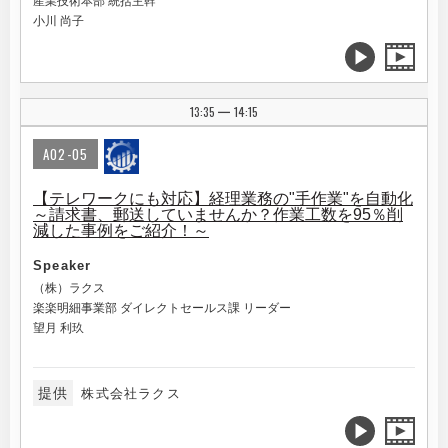
産業技術本部 統括主幹
小川 尚子
13:35
14:15
|
A02-05
【テレワークにも対応】経理業務の"手作業"を自動化
～請求書、郵送していませんか？作業工数を95％削
減した事例をご紹介！～
Speaker
（株）ラクス
楽楽明細事業部 ダイレクトセールス課 リーダー
望月 利玖
提供
株式会社ラクス