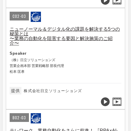
C02-03
ニューノーマル＆デジタル化の課題を解決する5つの
秘策とは
〜業務の自動化を阻害する要因と解決施策のご紹
介〜
Speaker
（株）日立ソリューションズ
営業企画本部 営業戦略部 部長代理
松本 匡孝
提供
株式会社日立ソリューションズ
B02-03
テレワーク、業務自動化をさらに前進！ 『RPA×AI-