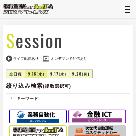
t
n
Session
ライブ配信あり
オンデマンド配信あり
全日程
9.16
9.17
9.28
(水)
(木)
(月)
絞り込み検索
(複数選択可)
キーワード