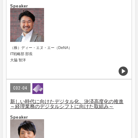
Speaker
（株）ディー・エヌ・エー（DeNA）
IT戦略部 部長
大脇 智洋
C02-04
新しい時代に向けたデジタル化、決済高度化の推進
～経理業務のデジタルシフトに向けた取組み～
Speaker