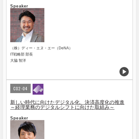
Speaker
（株）ディー・エヌ・エー（DeNA）
IT戦略部 部長
大脇 智洋
C02-04
新しい時代に向けたデジタル化、決済高度化の推進
～経理業務のデジタルシフトに向けた取組み～
Speaker