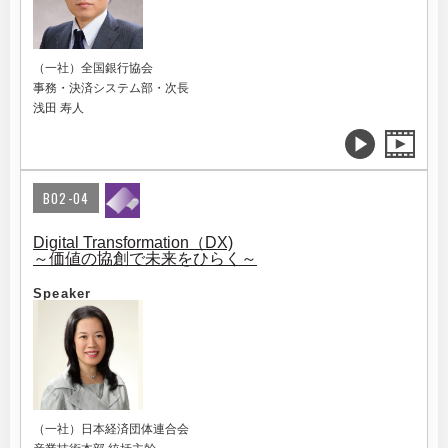
（一社）全国銀行協会
事務・決済システム部・次長
浅田 寿人
B02-04
Digital Transformation（DX)
～価値の協創で未来をひらく～
Speaker
（一社）日本経済団体連合会