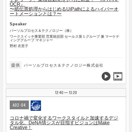
OCR』
〜紙伝票処理からはじめるUiPathによるハイパーオ
ートメーションとは？〜
Speaker
パーソルプロセス＆テクノロジー（株）
ワークスイッチ事業部 営業統括部 セールス第１グループ 兼 マーケテ
ィンググループ マネジャー
野村 衣里子
提供
パーソルプロセス＆テクノロジー株式会社
12:40
13:20
|
A02-04
コロナ禍で変化するワークスタイルと加速するデジ
タル化。DeNA情シスが目指すビジョンはMake
Creative！