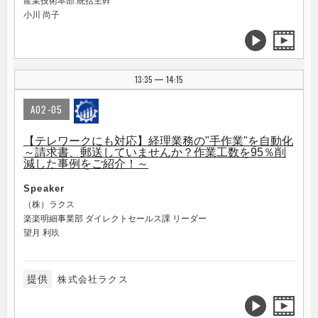
産業技術本部 統括主幹
小川 尚子
13:35
14:15
|
A02-05
【テレワークにも対応】経理業務の"手作業"を自動化
～請求書、郵送していませんか？作業工数を95％削
減した事例をご紹介！～
Speaker
（株）ラクス
楽楽明細事業部 ダイレクトセールス課 リーダー
望月 利玖
提供
株式会社ラクス