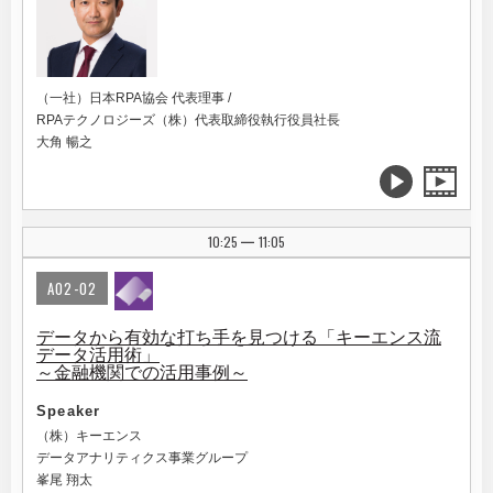
（一社）日本RPA協会 代表理事 /
RPAテクノロジーズ（株）代表取締役執行役員社長
大角 暢之
10:25
11:05
|
A02-02
データから有効な打ち手を見つける「キーエンス流
データ活用術」
～金融機関での活用事例～
Speaker
（株）キーエンス
データアナリティクス事業グループ
峯尾 翔太