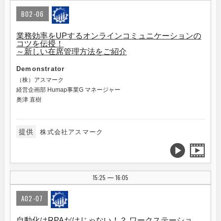
B02-06
業務効率をUPするオンラインコミュニケーションの
コツを伝授！
～新しい在席管理方法をご紹介
Demonstrator
（株）アスマーク
経営企画部 Humap事業G マネージャー
奥津 直樹
提供
株式会社アスマーク
15:25
16:05
|
A02-07
自動化はRPAだけじゃない！？ ワークステーショ