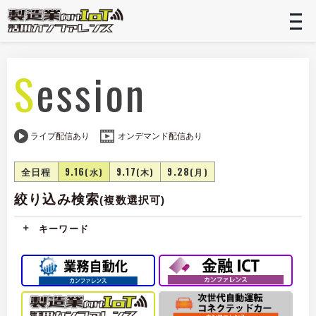
t
n
Session
ライブ配信あり
オンデマンド配信あり
全日程
9.16
9.17
9.28
(水)
(木)
(月)
絞り込み検索
(複数選択可)
キーワード