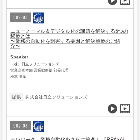
C02-03
ニューノーマル＆デジタル化の課題を解決する5つの
秘策とは
〜業務の自動化を阻害する要因と解決施策のご紹
介〜
Speaker
（株）日立ソリューションズ
営業企画本部 営業戦略部 部長代理
松本 匡孝
提供
株式会社日立ソリューションズ
B02-03
テレワーク、業務自動化をさらに前進！ 『RPA×AI-