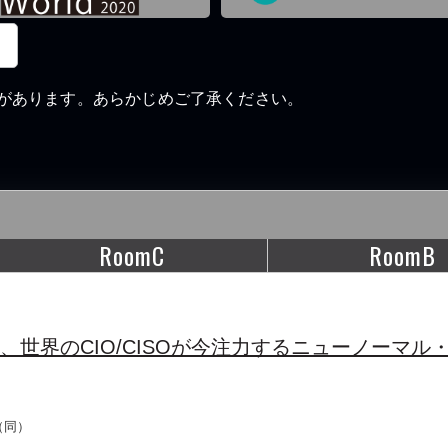
があります。あらかじめご了承ください。
RoomC
RoomB
世界のCIO/CISOが今注力するニューノーマル
（同）