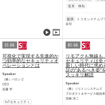
監視・検知
提供
トリオシステムプ
会社
C1-06
B1-06
可視化で実現する先進的か
リモアクも無線も
つ効率的なセキュリティオ
セキュリティは全
ペレーションとは
新しい時代に求め
証の“あるべき姿”
Speaker
スッキリ解説
（株）パロンゴ
Speaker
CEO
（株）ソリトンシステムズ
近藤 学
プロダクト＆サービス統括
宮崎 洋二
IoTセキュリティ