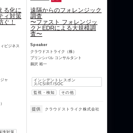
える化に
遠隔からのフォレンジック
ティ対策
調査
防ぐ！
〜ファスト フォレンジッ
クとEDRによる大規模調
査〜
Speaker
ティビジネス
クラウドストライク（株）
プリンシパル コンサルタント
鵜沢 裕一
ージャ
インシデントレスポン
ス/CSIRT/SOC
監視・検知
その他
株）
提供
クラウドストライク株式会社
漏洩対策