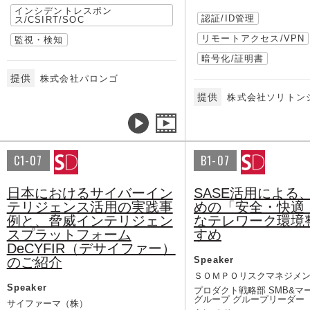
インシデントレスポン
認証/ID管理
ス/CSIRT/SOC
リモートアクセス/VPN
監視・検知
暗号化/証明書
提供
株式会社パロンゴ
提供
株式会社ソリトン
C1-07
B1-07
日本におけるサイバーイン
SASE活用による
テリジェンス活用の実践事
めの「安全・快適
例と、脅威インテリジェン
なテレワーク環境
スプラットフォーム
すめ
DeCYFIR（デサイファー）
のご紹介
Speaker
ＳＯＭＰＯリスクマネジメ
Speaker
プロダクト戦略部 SMB&マ
グループ グループリーダー
サイファーマ（株）