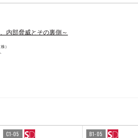
情、内部脅威とその裏側～
（株）
ト
C1-05
B1-05