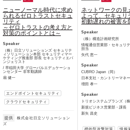
ニューノーマル時代に求め
ネットワークの見
られるゼロトラストセキュ
よって、セキュリ
リティ
初動遅れの被害を
～ゼロトラストの考え方と
対策のポイントとは～
Speaker
（株）構造計画研究所
Speaker
情報通信営業部・セキュリ
担当
（株）日立ソリューションズ セキュリテ
ィソリューション本部 セキュリティマー
矢代 恵一
ケティング推進部 部長 セキュリティエバ
ンジェリスト
Speaker
/ 早稲田大学 グローバルエデュケーショ
ンセンター 非常勤講師
CUBRO Japan（同）
扇 健一
日本支社・カントリーマネ
増田 孝一
エンドポイントセキュリティ
Speaker
トリオシステムプランズ（
クラウドセキュリティ
新規ビジネス営業部・課長
新矢 昌史
提供
株式会社日立ソリューション
ズ
標的型攻撃対策
情報