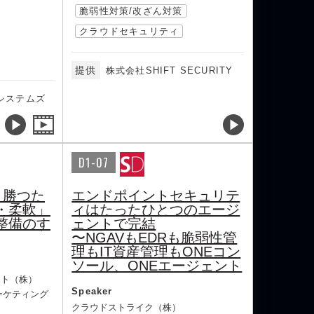
脆弱性対策/改ざん対策
クラウドセキュリティ
提供
株式会社SHIFT SECURITY
システムズ
D1-07
、勝つた
エンドポイントセキュリテ
・柔軟」
ィはたったひとつのエージ
整備のす
ェントで完結
〜NGAVもEDRも脆弱性管
理もIT資産管理もONEコン
ソール、ONEエージェント
ント（株）
Speaker
ーケティング
クラウドストライク（株）