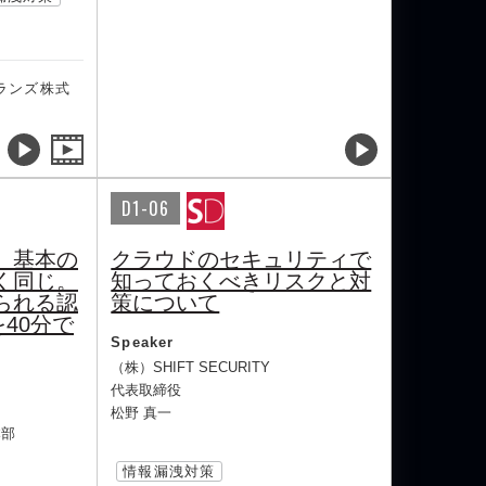
ランズ株式
D1-06
、基本の
クラウドのセキュリティで
く同じ。
知っておくべきリスクと対
られる認
策について
を40分で
Speaker
（株）SHIFT SECURITY
代表取締役
松野 真一
本部
情報漏洩対策