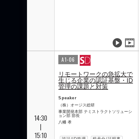
A1-06
リモートワークの急拡大で
生じる企業の認証基盤・ID
管理の課題と対策
Speaker
（株）オージス総研
事業開発本部 テミストラクトソリューシ
14:30
ョン部 部長
八幡 孝
|
15:10
認証/ID管理
暗号化/証明書