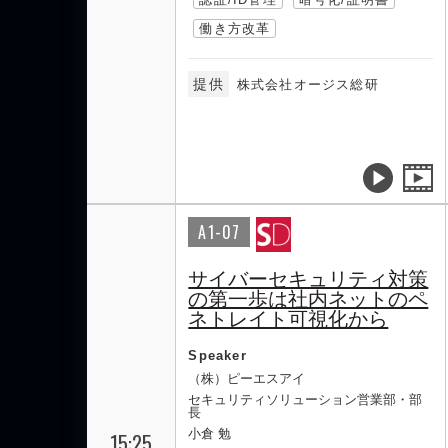
働き方改革
提供
株式会社オージス総研
A1-07
サイバーセキュリティ対策
の第一歩は社内ネットのペ
ネトレイト可視化から
Speaker
（株）ピーエスアイ
セキュリティソリューション営業部・部
長
小倉 勉
15:25