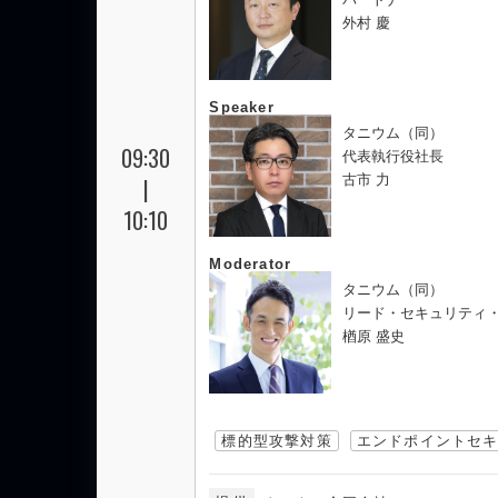
外村 慶
Speaker
タニウム（同）
09:30
代表執行役社長
古市 力
|
10:10
Moderator
タニウム（同）
リード・セキュリティ・ア
楢原 盛史
標的型攻撃対策
エンドポイントセ