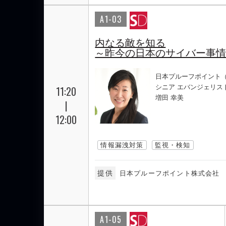
A1-03
内なる敵を知る
～昨今の日本のサイバー事
日本プルーフポイント
シニア エバンジェリス
11:20
増田 幸美
|
12:00
情報漏洩対策
監視・検知
提供
日本プルーフポイント株式会社
A1-05