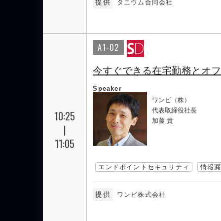
提供
タニウム合同会社
A1-02
今すぐできる在宅勤務とオ
Speaker
ワンビ（株）
代表取締役社長
10:25
加藤 貴
|
11:05
エンドポイントセキュリティ
情報
提供
ワンビ株式会社