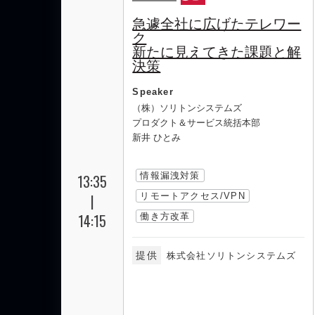
急遽全社に広げたテレワー
ク
新たに見えてきた課題と解
決策
Speaker
（株）ソリトンシステムズ
プロダクト＆サービス統括本部
新井 ひとみ
情報漏洩対策
13:35
|
リモートアクセス/VPN
14:15
働き方改革
提供
株式会社ソリトンシステムズ