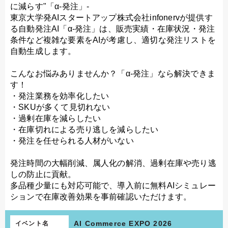
に減らす"「α-発注」-
東京大学発AIスタートアップ株式会社infonervが提供す
る自動発注AI「α-発注」は、販売実績・在庫状況・発注
条件など複雑な要素をAIが考慮し、適切な発注リストを
自動生成します。
こんなお悩みありませんか？「α-発注」なら解決できま
す！
・発注業務を効率化したい
・SKUが多くて見切れない
・過剰在庫を減らしたい
・在庫切れによる売り逃しを減らしたい
・発注を任せられる人材がいない
発注時間の大幅削減、属人化の解消、過剰在庫や売り逃
しの防止に貢献。
多品種少量にも対応可能で、導入前に無料AIシミュレー
ションで在庫改善効果を事前確認いただけます。
AI Commerce EXPO 2026
イベント名