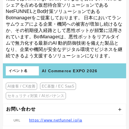
シェアを占める仮想待合室ソリューションである
NetFUNNELとBot対策ソリューションである
Botmanagerをご提案しております。 日本においてラン
サムウェアによる企業・機関への被害が増加し続けるな
か、その初期侵入経路として悪性ボットが頻繁に活用さ
れています。BotManagerは、悪性ボットをリアルタイ
ムで無力化する最新のAI 動的防御技術を備えた製品と
なり、企業や機関が安全なデジタル環境でビジネスを継
続できるよう支援するソリューションになります。
AI Commerce EXPO 2026
イベント名
AI接客 / CX改善
EC基盤 / EC SaaS
セキュリティ対策 / AIガバナンス
お問い合わせ
https://www.netfunnel.io/ja
URL