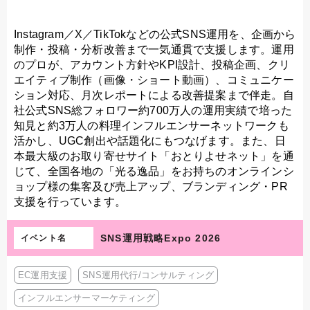
Instagram／X／TikTokなどの公式SNS運用を、企画から
制作・投稿・分析改善まで一気通貫で支援します。運用
のプロが、アカウント方針やKPI設計、投稿企画、クリ
エイティブ制作（画像・ショート動画）、コミュニケー
ション対応、月次レポートによる改善提案まで伴走。自
社公式SNS総フォロワー約700万人の運用実績で培った
知見と約3万人の料理インフルエンサーネットワークも
活かし、UGC創出や話題化にもつなげます。また、日
本最大級のお取り寄せサイト「おとりよせネット」を通
じて、全国各地の「光る逸品」をお持ちのオンラインシ
ョップ様の集客及び売上アップ、ブランディング・PR
支援を行っています。
SNS運用戦略Expo 2026
イベント名
EC運用支援
SNS運用代行/コンサルティング
インフルエンサーマーケティング