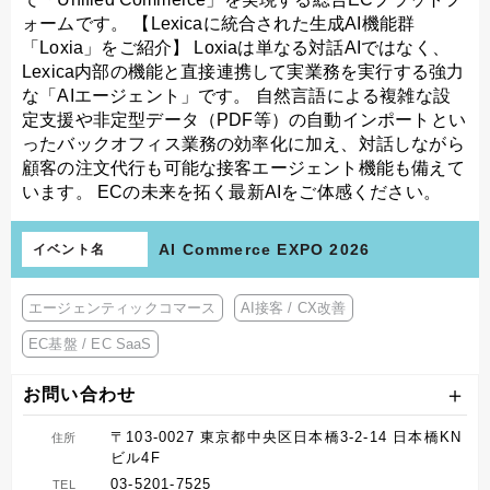
ォームです。 【Lexicaに統合された生成AI機能群
「Loxia」をご紹介】 Loxiaは単なる対話AIではなく、
Lexica内部の機能と直接連携して実業務を実行する強力
な「AIエージェント」です。 自然言語による複雑な設
定支援や非定型データ（PDF等）の自動インポートとい
ったバックオフィス業務の効率化に加え、対話しながら
顧客の注文代行も可能な接客エージェント機能も備えて
います。 ECの未来を拓く最新AIをご体感ください。
AI Commerce EXPO 2026
イベント名
エージェンティックコマース
AI接客 / CX改善
EC基盤 / EC SaaS
お問い合わせ
〒103-0027 東京都中央区日本橋3-2-14 日本橋KN
住所
ビル4F
03-5201-7525
TEL