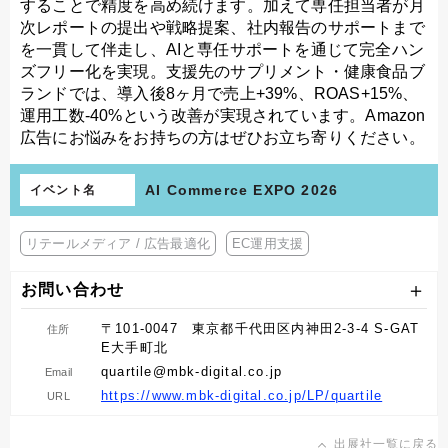
することで精度を高め続けます。加えて専任担当者が月
次レポートの提出や戦略提案、社内報告のサポートまで
を一貫して伴走し、AIと専任サポートを通じて完全ハン
ズフリー化を実現。支援先のサプリメント・健康食品ブ
ランドでは、導入後8ヶ月で売上+39%、ROAS+15%、
運用工数-40%という改善が実現されています。Amazon
広告にお悩みをお持ちの方はぜひお立ち寄りください。
AI Commerce EXPO 2026
イベント名
リテールメディア / 広告最適化
EC運用支援
お問い合わせ
〒101-0047 東京都千代田区内神田2-3-4 S-GAT
住所
E大手町北
quartile@mbk-digital.co.jp
Email
https://www.mbk-digital.co.jp/LP/quartile
URL
出展社一覧に戻る