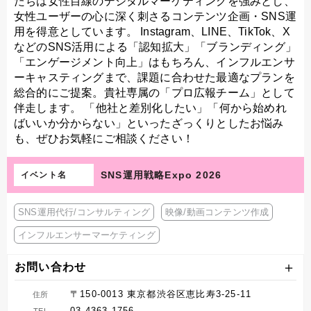
たちは女性目線のデジタルマーケティングを強みとし、
女性ユーザーの心に深く刺さるコンテンツ企画・SNS運
用を得意としています。 Instagram、LINE、TikTok、X
などのSNS活用による「認知拡大」「ブランディング」
「エンゲージメント向上」はもちろん、インフルエンサ
ーキャスティングまで、課題に合わせた最適なプランを
総合的にご提案。貴社専属の「プロ広報チーム」として
伴走します。 「他社と差別化したい」「何から始めれ
ばいいか分からない」といったざっくりとしたお悩み
も、ぜひお気軽にご相談ください！
SNS運用戦略Expo 2026
イベント名
SNS運用代行/コンサルティング
映像/動画コンテンツ作成
インフルエンサーマーケティング
お問い合わせ
〒150-0013 東京都渋谷区恵比寿3-25-11
住所
03-4363-1756
TEL