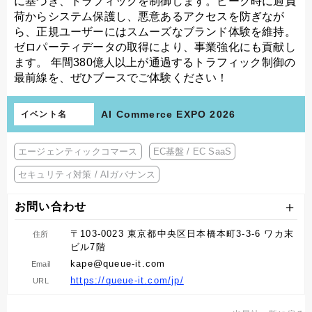
に基づき、トラフィックを制御します。ピーク時に過負
荷からシステム保護し、悪意あるアクセスを防ぎなが
ら、正規ユーザーにはスムーズなブランド体験を維持。
ゼロパーティデータの取得により、事業強化にも貢献し
ます。 年間380億人以上が通過するトラフィック制御の
最前線を、ぜひブースでご体験ください！
AI Commerce EXPO 2026
イベント名
エージェンティックコマース
EC基盤 / EC SaaS
セキュリティ対策 / AIガバナンス
お問い合わせ
〒103-0023 東京都中央区日本橋本町3-3-6 ワカ末
住所
ビル7階
kape@queue-it.com
Email
https://queue-it.com/jp/
URL