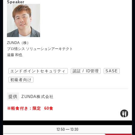
Speaker
ZUNDA（株）
プロ情シス ソリューションアーキテクト
遠藤 和也
エンドポイントセキュリティ
認証 / ID管理
SASE
初級者向け
提供
ZUNDA株式会社
※軽食付き：限定 60食
12:50
13:30
|