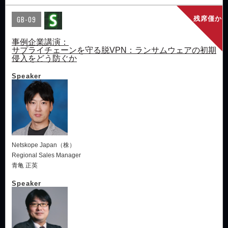
GB-09
残席僅か
事例企業講演：
サプライチェーンを守る脱VPN：ランサムウェアの初期
侵入をどう防ぐか
Speaker
Netskope Japan（株）
Regional Sales Manager
青亀 正英
Speaker