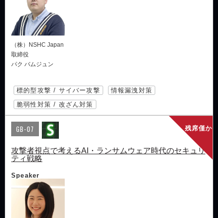
（株）NSHC Japan
取締役
パク バムジュン
標的型攻撃 / サイバー攻撃
情報漏洩対策
脆弱性対策 / 改ざん対策
GB-07
残席僅か
攻撃者視点で考えるAI・ランサムウェア時代のセキュリ
ティ戦略
Speaker