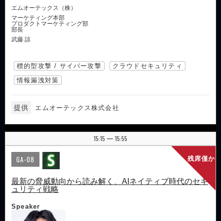
エムオーテックス（株）
マーケティング本部
プロダクトマーケティング部
部長
武藤 諒
標的型攻撃 / サイバー攻撃
クラウドセキュリティ
情報漏洩対策
提供
エムオーテックス株式会社
15:15
15:55
|
GA-08
残席僅か
最新の脅威動向から読み解く、AIネイティブ時代のセキ
ュリティ戦略
Speaker