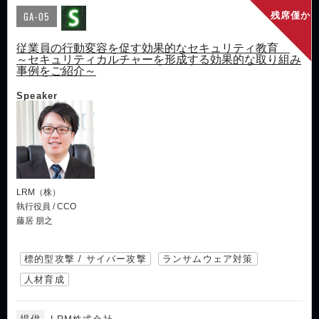
GA-05
残席僅か
従業員の行動変容を促す効果的なセキュリティ教育
～セキュリティカルチャーを形成する効果的な取り組み
事例をご紹介～
Speaker
LRM（株）
執行役員 / CCO
藤居 朋之
標的型攻撃 / サイバー攻撃
ランサムウェア対策
人材育成
提供