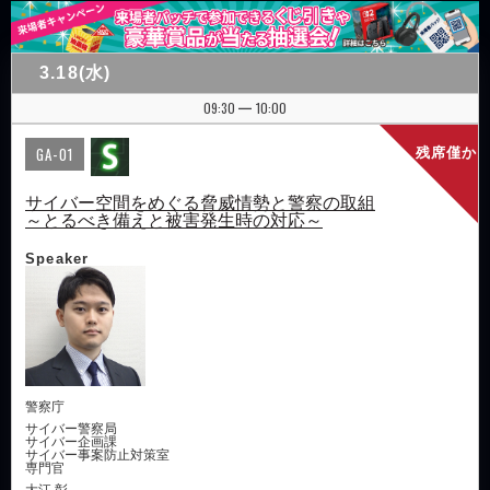
3.18(水)
09:30
10:00
|
GA-01
残席僅か
サイバー空間をめぐる脅威情勢と警察の取組
～とるべき備えと被害発生時の対応～
Speaker
警察庁
サイバー警察局
サイバー企画課
サイバー事案防止対策室
専門官
大江 彰