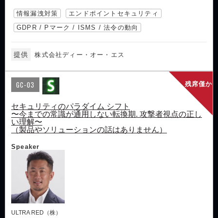
情報漏洩対策
エンドポイントセキュリティ
GDPR / Pマーク / ISMS / 法令の動向
提供
株式会社ディー・オー・エス
GC-03
残席僅か
セキュリティのパラダイム シフト
〜今までの常識が通用しない転換期. 攻撃者視点の正し
い理解〜
（製品やソリューションの話はありません）
Speaker
ULTRA RED（株）