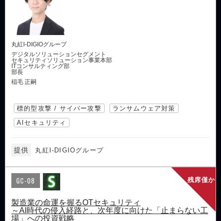
丸紅I-DIGIOグループ
デジタルソリューションセグメント
セキュリティソリューション事業本部
ITコンサルティング部
部長
稲毛 正嗣
標的型攻撃 / サイバー攻撃
ランサムウェア対策
AIセキュリティ
提供
丸紅I-DIGIOグループ
GC-08
残席僅か
製造業の命運を握るOTセキュリティ
～AI時代の侵入経路と、次年度に向けた「止まらない工
場」への投資戦略