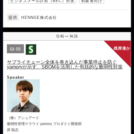
ビジネスメール詐欺（BEC）対策
初級者向け
提供
HENNGE株式会社
13:45
14:25
|
GA-06
残席僅か
サプライチェーン全体を巻き込んだ事業停止を防ぐ
yamoryが示す、SBOMを活用した包括的な脆弱性対策
Speaker
（株）アシュアード
脆弱性管理クラウド yamory プロダクト開発部
原 聡志