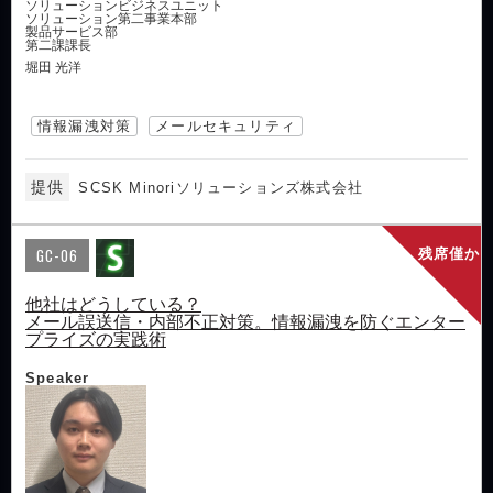
ソリューションビジネスユニット
ソリューション第二事業本部
製品サービス部
第二課課長
堀田 光洋
情報漏洩対策
メールセキュリティ
提供
SCSK Minoriソリューションズ株式会社
GC-06
残席僅か
他社はどうしている？
メール誤送信・内部不正対策。情報漏洩を防ぐエンター
プライズの実践術
Speaker