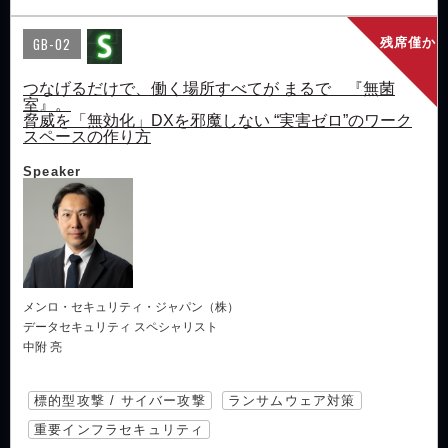
GB-02
残席僅か
つなげるだけで、働く場所すべてが まるで 『無菌
室』。
脅威を「無効化」DXを邪魔しない “実害ゼロ”のワーク
スペースの作り方
Speaker
メンロ・セキュリティ・ジャパン（株）
データセキュリティ スペシャリスト
中附 亮
標的型攻撃 / サイバー攻撃
ランサムウェア対策
重要インフラセキュリティ