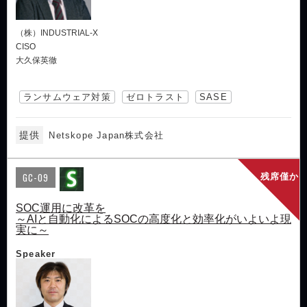
（株）INDUSTRIAL-X
CISO
大久保英徹
ランサムウェア対策
ゼロトラスト
SASE
提供
Netskope Japan株式会社
GC-09
残席僅か
SOC運用に改革を
～AIと自動化によるSOCの高度化と効率化がいよいよ現
実に～
Speaker