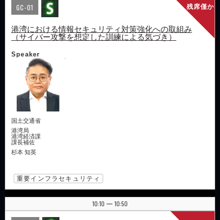
GC-01
残席僅か
港湾における情報セキュリティ対策強化への取組み
（サイバー攻撃を想定した訓練による気づき）
Speaker
国土交通省
港湾局
港湾経済課
課長補佐
杉本 知英
重要インフラセキュリティ
10:10
10:50
|