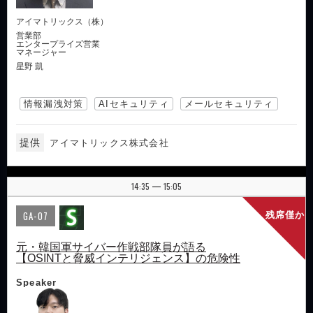
アイマトリックス（株）
営業部
エンタープライズ営業
マネージャー
星野 凱
情報漏洩対策
AIセキュリティ
メールセキュリティ
提供
アイマトリックス株式会社
14:35
15:05
|
GA-07
残席僅か
元・韓国軍サイバー作戦部隊員が語る
【OSINTと脅威インテリジェンス】の危険性
Speaker