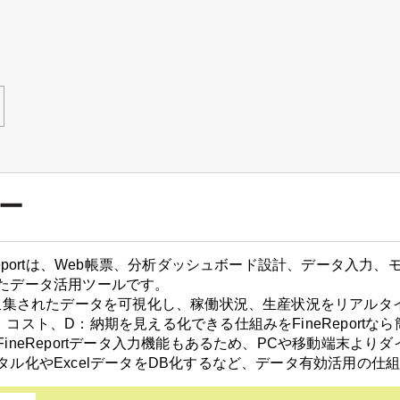
ー
eReportは、Web帳票、分析ダッシュボード設計、データ入
たデータ活用ツールです。
で収集されたデータを可視化し、稼働状況、生産状況をリアルタ
：コスト、D：納期を見える化できる仕組みをFineReportな
FineReportデータ入力機能もあるため、PCや移動端末よ
タル化やExcelデータをDB化するなど、データ有効活用の仕