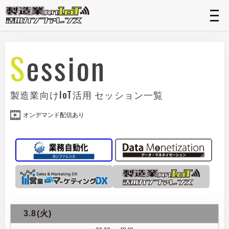
t
n
Session
製造業向けIoT活用 セッション一覧
オンデマンド配信あり
3.8(火)