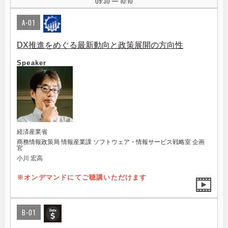
09:30
10:10
|
A-01
DX推進をめぐる最新動向と政策展開の方向性
Speaker
経済産業省
商務情報政策局 情報産業課 ソフトウェア・情報サービス戦略室 企画
官
小川 宏高
※オンデマンドにてご聴講いただけます
B-01