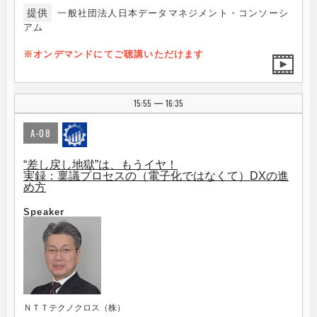
提供
一般社団法人日本データマネジメント・コンソーシ
アム
※オンデマンドにてご聴講いただけます
15:55
16:35
|
A-08
“差し戻し地獄”は、もうイヤ！
実録：稟議プロセスの（電子化ではなくて）DXの進
め方
Speaker
ＮＴＴテクノクロス（株）