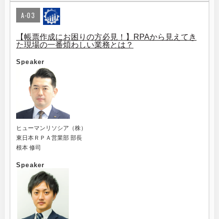
A-03
【帳票作成にお困りの方必見！】RPAから見えてき
た現場の一番煩わしい業務とは？
Speaker
ヒューマンリソシア（株）
東日本ＲＰＡ営業部 部長
根本 修司
Speaker