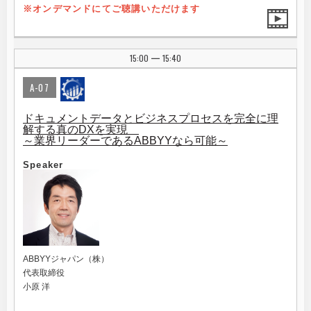
※オンデマンドにてご聴講いただけます
15:00
15:40
|
A-07
ドキュメントデータとビジネスプロセスを完全に理
解する真のDXを実現
～業界リーダーであるABBYYなら可能～
Speaker
ABBYYジャパン（株）
代表取締役
小原 洋