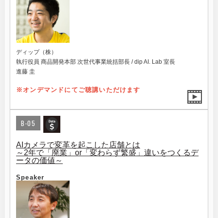
ディップ（株）
執行役員 商品開発本部 次世代事業統括部長 / dip AI. Lab 室長
進藤 圭
※オンデマンドにてご聴講いただけます
B-05
AIカメラで変革を起こした店舗とは
～2年で「廃業」or「変わらず繁盛」違いをつくるデ
ータの価値～
Speaker