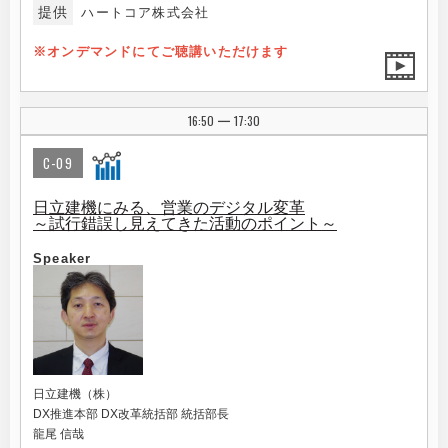
提供
ハートコア株式会社
※オンデマンドにてご聴講いただけます
16:50
17:30
|
C-09
日立建機にみる、営業のデジタル変革
～試行錯誤し見えてきた活動のポイント～
Speaker
日立建機（株）
DX推進本部 DX改革統括部 統括部長
龍尾 信哉