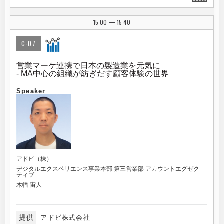
15:00
15:40
|
C-07
営業マーケ連携で日本の製造業を元気に
- MA中心の組織が紡ぎだす顧客体験の世界
Speaker
アドビ（株）
デジタルエクスペリエンス事業本部 第三営業部 アカウントエグゼク
ティブ
木幡 宙人
提供
アドビ株式会社