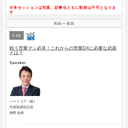
※本セッションは写真、記事化ともに取材は不可となりま
す
15:55
16:35
|
C-08
戦う営業マン必見！これからの営業DXに必要な武器
とは？
Speaker
ハートコア（株）
代表取締役社長
神野 純孝