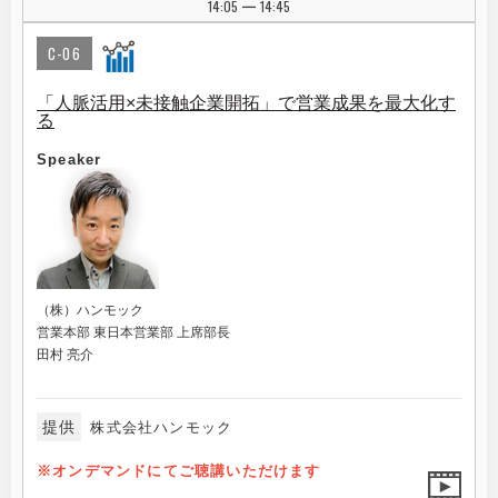
14:05
14:45
|
C-06
「人脈活用×未接触企業開拓」で営業成果を最大化す
る
Speaker
（株）ハンモック
営業本部 東日本営業部 上席部長
田村 亮介
提供
株式会社ハンモック
※オンデマンドにてご聴講いただけます