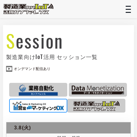
t
n
Session
製造業向けIoT活用 セッション一覧
オンデマンド配信あり
3.8(火)