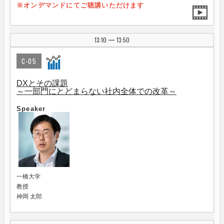
※オンデマンドにてご聴講いただけます
13:10
13:50
|
C-05
DXとその課題
～一部門にとどまらない社内全体での改革～
Speaker
一橋大学
教授
神岡 太郎