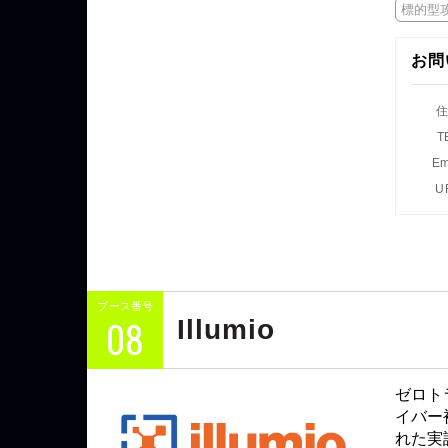
標的型
お問
T
Em
U
ブース番号
08
Illumio
ゼロト
イバー
れた実