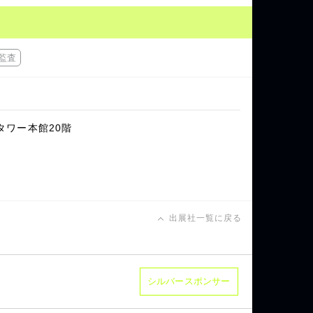
監査
トタワー本館20階
出展社一覧に戻る
シルバースポンサー