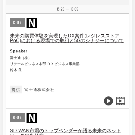
15:25
16:05
|
C-07
未来の購買体験を実現したDX案件(レジレスストア
PoC)における現場での取組と5Gのシナジーについて
Speaker
富士通（株）
リテールビジネス本部 ＤＸビジネス事業部
鈴木 良
提供
富士通株式会社
B-07
SD-WAN市場のトップベンダーが語る未来のネット