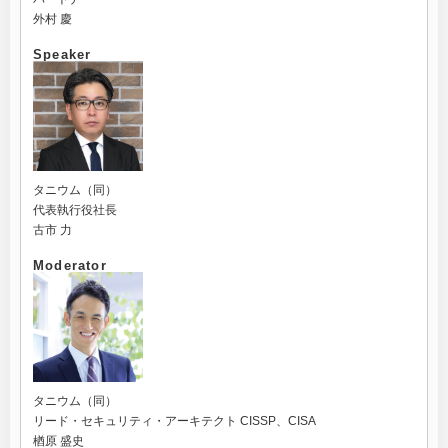
外村 慶
Speaker
タニウム（同）
代表執行役社長
古市 力
Moderator
タニウム（同）
リード・セキュリティ・アーキテクト CISSP、CISA
楢原 盛史