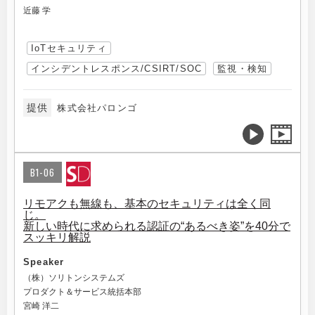
近藤 学
IoTセキュリティ
インシデントレスポンス/CSIRT/SOC
監視・検知
提供
株式会社パロンゴ
B1-06
リモアクも無線も、基本のセキュリティは全く同
じ。
新しい時代に求められる認証の“あるべき姿”を40分で
スッキリ解説
Speaker
（株）ソリトンシステムズ
プロダクト＆サービス統括本部
宮崎 洋二