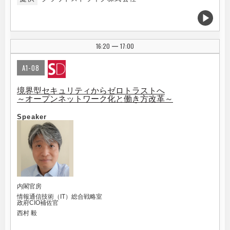
16:20
17:00
|
A1-08
境界型セキュリティからゼロトラストへ
～オープンネットワーク化と働き方改革～
Speaker
内閣官房
情報通信技術（IT）総合戦略室
政府CIO補佐官
西村 毅