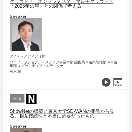
クラウド？ オンプレミス？ マルチクラウド？
「2025年の崖」との関係で考える
Speaker
アイティメディア（株）
プロフェッショナル・メディア事業本部 編集局 IT編集統括部 ＠IT編
集部 エグゼクティブ・エディター
三木 泉
B-05
ShowNetの構築と東京大学SD-WANの開発から見
る、相互接続性と本当に必要だったもの
Speaker