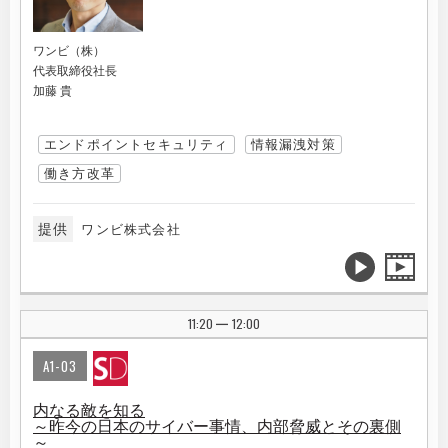
ワンビ（株）
代表取締役社長
加藤 貴
エンドポイントセキュリティ
情報漏洩対策
働き方改革
提供
ワンビ株式会社
11:20
12:00
|
A1-03
内なる敵を知る
～昨今の日本のサイバー事情、内部脅威とその裏側
～