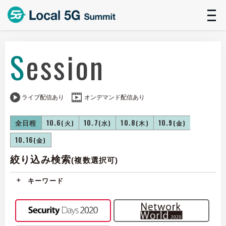
t
n
Session
ライブ配信あり
オンデマンド配信あり
全日程
10.6
10.7
10.8
10.9
(火)
(水)
(木)
(金)
10.16
(金)
絞り込み検索
(複数選択可)
キーワード