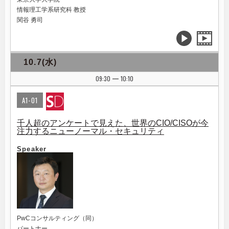
情報理工学系研究科 教授
関谷 勇司
10.7(水)
09:30
10:10
|
A1-01
千人超のアンケートで見えた、世界のCIO/CISOが今
注力するニューノーマル・セキュリティ
Speaker
PwCコンサルティング（同）
パートナー