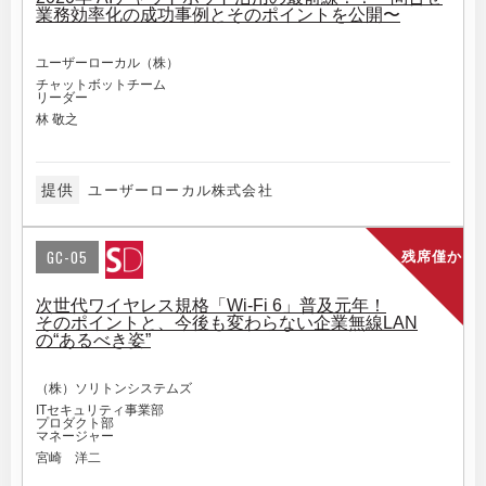
業務効率化の成功事例とそのポイントを公開〜
ユーザーローカル（株）
チャットボットチーム
リーダー
林 敬之
提供
ユーザーローカル株式会社
GC-05
残席僅か
次世代ワイヤレス規格「Wi-Fi 6」普及元年！
そのポイントと、今後も変わらない企業無線LAN
の“あるべき姿”
（株）ソリトンシステムズ
ITセキュリティ事業部
プロダクト部
マネージャー
宮崎 洋二