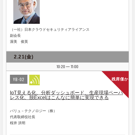
（一社）日本クラウドセキュリティアライアンス
副会長
渥美 俊英
2.21(金)
10:20
11:00
|
YB-02
残席僅か
IoT見える化、分析ダッシュボード、生産現場ペーパ
レス化、脱Excelはこんなに簡単に実現できる
バリュ－テクノロジー（株）
代表取締役社長
桜井 洪明