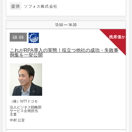
提供
ソフォス株式会社
13:50
14:30
|
GB-06
残席僅か
これがRPA導入の実態！役立つ他社の成功・失敗事
例集を一挙公開
（株）NTTドコモ
法人ビジネス戦略部
サービス企画担当
主査
中村 公宜