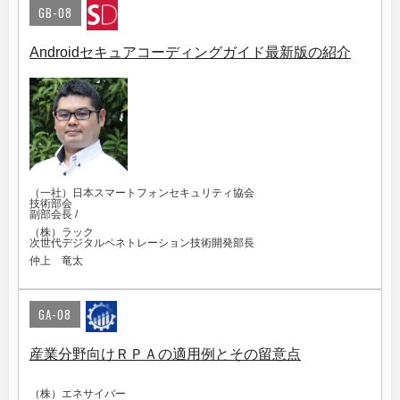
GB-08
Androidセキュアコーディングガイド最新版の紹介
（一社）日本スマートフォンセキュリティ協会
技術部会
副部会長 /
（株）ラック
次世代デジタルペネトレーション技術開発部長
仲上 竜太
GA-08
産業分野向けＲＰＡの適用例とその留意点
（株）エネサイバー