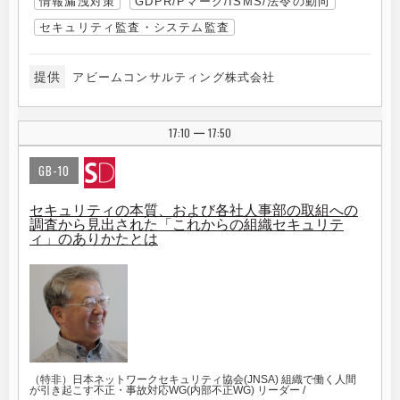
情報漏洩対策
GDPR/Pマーク/ISMS/法令の動向
セキュリティ監査・システム監査
提供
アビームコンサルティング株式会社
17:10
17:50
|
GB-10
セキュリティの本質、および各社人事部の取組への
調査から見出された「これからの組織セキュリテ
ィ」のありかたとは
（特非）日本ネットワークセキュリティ協会(JNSA) 組織で働く人間
が引き起こす不正・事故対応WG(内部不正WG) リーダー /