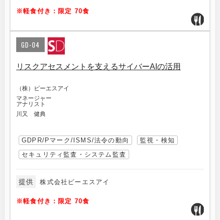
※軽食付き：限定 70食
GD-04
リスクアセスメントを支えるサイバーAIの活用
（株）ピーエスアイ
マネージャー
アナリスト
川又 健典
GDPR/Pマーク/ISMS/法令の動向
監視・検知
セキュリティ監査・システム監査
提供
株式会社ピーエスアイ
※軽食付き：限定 70食