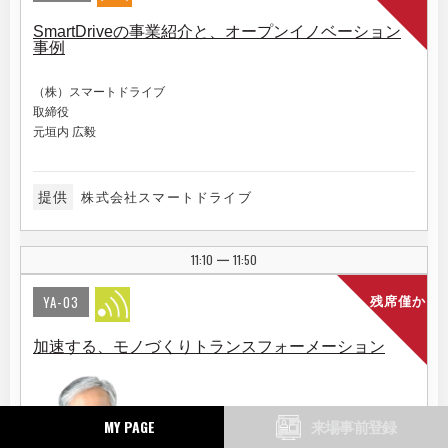
SmartDriveの事業紹介と、オープンイノベーション
事例
（株）スマートドライブ
取締役
元垣内 広毅
提供
株式会社スマートドライブ
11:10
11:50
|
YA-03
残席僅か
加速する、モノづくりトランスフォーメーション
MY PAGE
来場事前登録