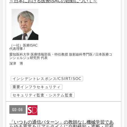
～日本における医療ISACの始動について～
（一社）医療ISAC
代表理事 /
愛知医科大学 医療情報部長・特任教授 放射線科専門医 / 日本医療コ
ンシェルジュ研究所 代表
深津 博
インシデントレスポンス/CSIRT/SOC
重要インフラセキュリティ
セキュリティ監査・システム監査
GD-06
「いつもの通信パターン」の教師なし機械学習であ
らゆる異常をリアルタイムに自動検知・遮断・可視