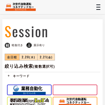
t
n
Session
軽食付き
展示有り
全日程
2.20
2.21
(木)
(金)
絞り込み検索
(複数選択可)
キーワード