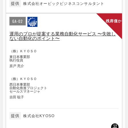
提供
株式会社オービックビジネスコンサルタント
GA-02
残席僅か
運用のプロが提案する業務自動化サービス 〜失敗し
ない自動化のポイント〜
（株）ＫＹＯＳＯ
東日本事業部
執行役員
原戸 亮介
（株）ＫＹＯＳＯ
西日本事業部
自動化推進プロジェクト
セールスマネージャ
吉田 聡子
提供
株式会社KYOSO