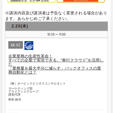
※講演内容及び講演者は予告なく変更される場合があり
ます。あらかじめご了承ください。
2.20(木)
10:20
11:00
|
GB-02
企業業務の生産性革命！
すべての企業で実現できる、“奉行クラウド”を活用し
た
「業務量を最大半分に減らす」バックオフィスの業
務自動化とは？
（株）オービックビジネスコンサルタント
マーケティング部
アライアンスグループ
課長代理
野村 静洋