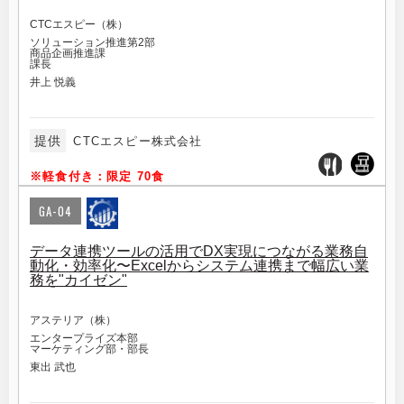
CTCエスピー（株）
ソリューション推進第2部
商品企画推進課
課長
井上 悦義
提供
CTCエスピー株式会社
※軽食付き：限定 70食
GA-04
データ連携ツールの活用でDX実現につながる業務自
動化・効率化〜Excelからシステム連携まで幅広い業
務を"カイゼン"
アステリア（株）
エンタープライズ本部
マーケティング部・部長
東出 武也