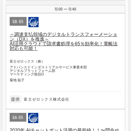
13:00
13:40
|
GB-05
～調達支払領域のデジタルトランスフォーメーショ
ン（DX）を推進～
AI活用クラウドで請求書処理を65％効率化！電帳法
対応も可能！
富士ゼロックス（株）
アドバンスドインダストリアルサービス事業本部
デジタルプラットフォーム部
マーケティング統括G
菊地 聡子
提供
富士ゼロックス株式会社
GA-05
2020年 AIチャットボット活用の最前線！！〜問合せ