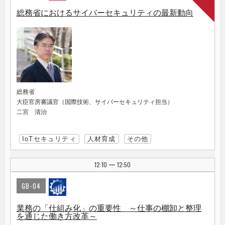
総務省におけるサイバーセキュリティの最新動向
総務省
大臣官房審議官（国際技術、サイバーセキュリティ担当）
二宮 清治
IoTセキュリティ
人材育成
その他
12:10
12:50
|
GB-04
業務の「仕組み化」の重要性 ～仕事の棚卸と整理
を通じた働き方改革～