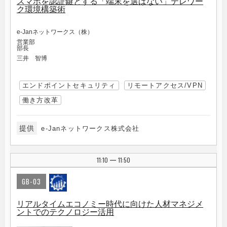
スマホを認証鍵とする「端末を選ばない」テレワー
ク環境構築術
e-Janネットワークス（株）
営業部
部長
三井 智博
エンドポイントセキュリティ
リモートアクセス/VPN
働き方改革
提供
e-Janネットワークス株式会社
11:10
11:50
|
GB-03
リアルタイムエコノミー時代に向けた人材マネジメ
ントでのテクノロジー活用