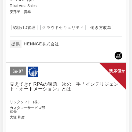
HENNGE（株）
Tokai Area Sales
安孫子 貴幸
認証/ID管理
クラウドセキュリティ
働き方改革
提供
HENNGE株式会社
GA-07
残席僅か
見えてきたRPAの課題、次の一手「インテリジェン
ト・オートメーション」とは
リックソフト（株）
カスタマーサービス部
部長
大塚 和彦