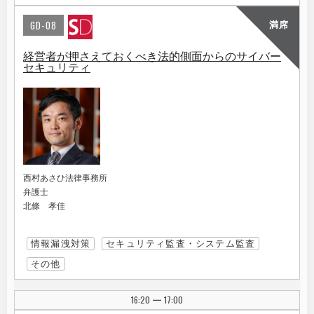
GD-08
満席
経営者が押さえておくべき法的側面からのサイバー
セキュリティ
西村あさひ法律事務所
弁護士
北條 孝佳
情報漏洩対策
セキュリティ監査・システム監査
その他
16:20
17:00
|