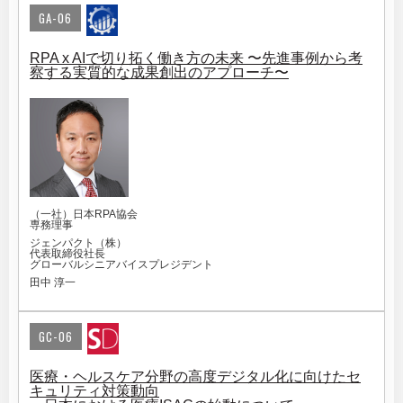
GA-06
RPA x AIで切り拓く働き方の未来 〜先進事例から考
察する実質的な成果創出のアプローチ〜
（一社）日本RPA協会
専務理事
ジェンパクト（株）
代表取締役社長
グローバルシニアバイスプレジデント
田中 淳一
GC-06
医療・ヘルスケア分野の高度デジタル化に向けたセ
キュリティ対策動向