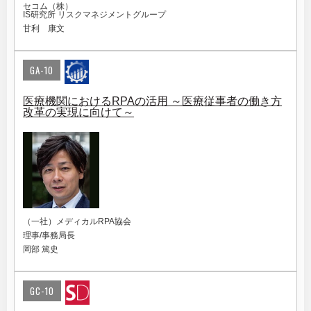
セコム（株）
IS研究所 リスクマネジメントグループ
甘利 康文
GA-10
医療機関におけるRPAの活用 ～医療従事者の働き方
改革の実現に向けて～
（一社）メディカルRPA協会
理事/事務局長
岡部 篤史
GC-10