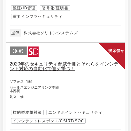
認証/ID管理
暗号化/証明書
重要インフラセキュリティ
提供
株式会社ソリトンシステムズ
GD-05
残席僅か
2020年のセキュリティ脅威予測とそれらをインシデ
ント対応の自動化で迎え撃つ！
ソフォス（株）
セールスエンジニアリング本部
本部長
足立 修
標的型攻撃対策
エンドポイントセキュリティ
インシデントレスポンス/CSIRT/SOC