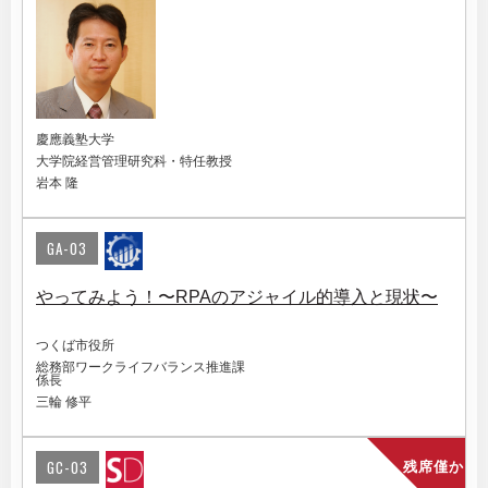
慶應義塾大学
大学院経営管理研究科・特任教授
岩本 隆
GA-03
やってみよう！〜RPAのアジャイル的導入と現状〜
つくば市役所
総務部ワークライフバランス推進課
係長
三輪 修平
GC-03
残席僅か