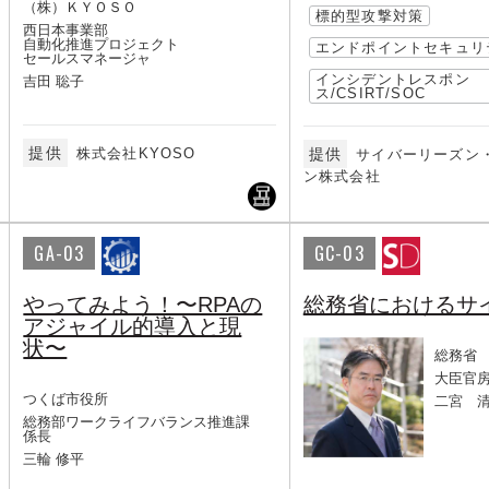
（株）ＫＹＯＳＯ
標的型攻撃対策
西日本事業部
自動化推進プロジェクト
エンドポイントセキュリ
セールスマネージャ
インシデントレスポン
吉田 聡子
ス/CSIRT/SOC
提供
株式会社KYOSO
提供
サイバーリーズン
ン株式会社
GA-03
GC-03
やってみよう！〜RPAの
総務省におけるサ
アジャイル的導入と現
状〜
総務省
大臣官
つくば市役所
二宮 
総務部ワークライフバランス推進課
係長
三輪 修平