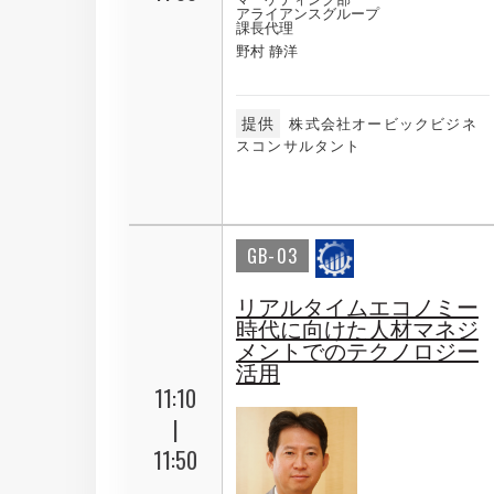
アライアンスグループ
課長代理
野村 静洋
提供
株式会社オービックビジネ
スコンサルタント
GB-03
リアルタイムエコノミー
時代に向けた人材マネジ
メントでのテクノロジー
活用
11:10
|
11:50