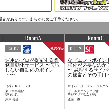
場合があります。あらかじめご了承ください。
RoomA
RoomC
GA-02
GC-02
残席僅か
運用のプロが提案する業
なぜエンドポイン
務自動化サービス 〜失敗
強化が必要なのか
しない自動化のポイン
〜 急増するサイバ
ト〜
の被害とその手口 
（株）ＫＹＯＳＯ
サイバーリーズン・ジャパン
東日本事業部
セールスエンジニア部
執行役員
中部エリア担当部長
原戸 亮介
遠藤 肇