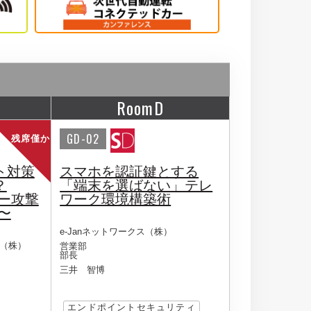
RoomD
GD-02
残席僅か
ト対策
スマホを認証鍵とする
？
「端末を選ばない」テレ
ー攻撃
ワーク環境構築術
〜
e-Janネットワークス（株）
（株）
営業部
部長
三井 智博
エンドポイントセキュリティ