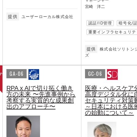
マネージャー
宮崎 洋二
提供
ユーザーローカル株式会社
認証/ID管理
暗号化/
重要インフラセキュリテ
提供
株式会社ソリトン
ズ
GA-06
GC-06
か
RPA x AIで切り拓く働き
医療・ヘルスケア
方の未来 〜先進事例から
高度デジタル化に
考察する実質的な成果創
セキュリティ対策
出のアプローチ〜
～日本における医療
の始動について～