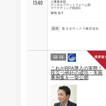
13:40
ス事業本部
デジタルプラットフォーム部
マーケティング統括G
菊地 聡子
提供
富士ゼロックス株式会社
GB-06
残席僅
これがRPA導入の実態！
役立つ他社の成功・失敗
事例集を一挙公開