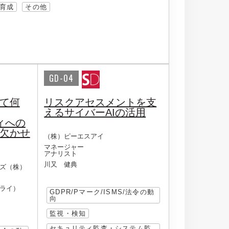
育成
その他
GD-04
って何
リスクアセスメントを支
えるサイバーAIの活用
ィへの
が欠かせ
（株）ピーエスアイ
マネージャー
アナリスト
川又 健典
ズ（株）
ライ）
GDPR/Pマーク/ISMS/法令の動
向
監視・検知
セキュリティ監査・システム監