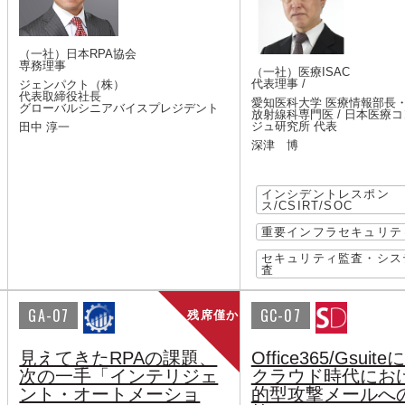
（一社）日本RPA協会
専務理事
（一社）医療ISAC
代表理事 /
ジェンパクト（株）
代表取締役社長
愛知医科大学 医療情報部長
グローバルシニアバイスプレジデント
放射線科専門医 / 日本医療
ジュ研究所 代表
田中 淳一
深津 博
インシデントレスポン
ス/CSIRT/SOC
重要インフラセキュリテ
セキュリティ監査・シス
査
GA-07
GC-07
残席僅か
見えてきたRPAの課題、
Office365/Gsui
次の一手「インテリジェ
クラウド時代にお
ント・オートメーショ
的型攻撃メールへ