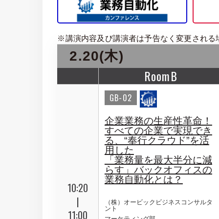
※講演内容及び講演者は予告なく変更される
2.20(木)
RoomB
GB-02
企業業務の生産性革命！
すべての企業で実現でき
る、“奉行クラウド”を活
用した
「業務量を最大半分に減
らす」バックオフィスの
業務自動化とは？
10:20
|
（株）オービックビジネスコンサルタ
ント
11:00
マーケティング部