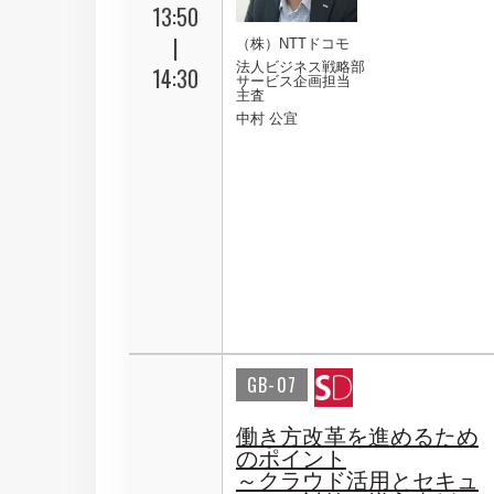
13:50
|
（株）NTTドコモ
法人ビジネス戦略部
14:30
サービス企画担当
主査
中村 公宜
GB-07
働き方改革を進めるため
のポイント
～クラウド活用とセキュ