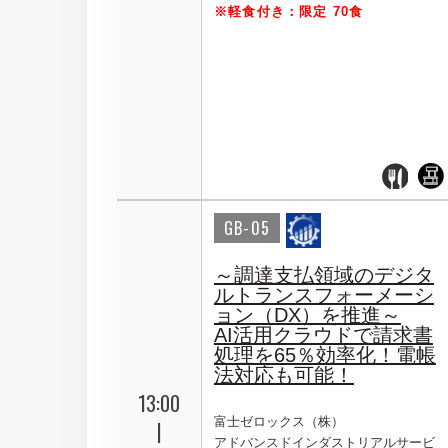
※軽食付き：限定 70食
GB-05
～調達支払領域のデジタ
ルトランスフォーメーシ
ョン（DX）を推進～
AI活用クラウドで請求書
処理を65％効率化！電帳
法対応も可能！
13:00
富士ゼロックス（株）
|
アドバンスドインダストリアルサービ