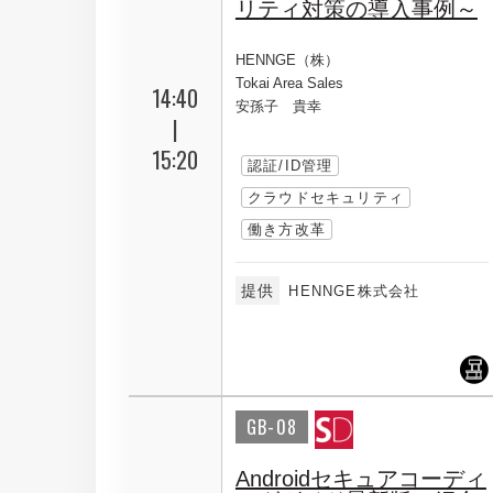
リティ対策の導入事例～
HENNGE（株）
Tokai Area Sales
14:40
安孫子 貴幸
|
15:20
認証/ID管理
クラウドセキュリティ
働き方改革
提供
HENNGE株式会社
GB-08
Androidセキュアコーディ