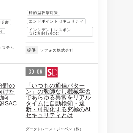
標的型攻撃対策
エンドポイントセキュリティ
証明書
インシデントレスポン
ィ
ス/CSIRT/SOC
システム
提供
ソフォス株式会社
GD-06
分野の
「いつもの通信パター
向けた
ン」の教師なし機械学習
動向
であらゆる異常をリアル
ISAC
タイムに自動検知・遮
断・可視化する究極のAI
セキュリティとは
ダークトレース・ジャパン（株）