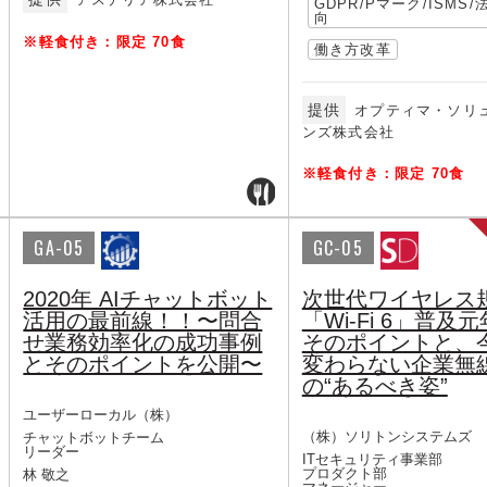
GDPR/Pマーク/ISMS
向
※軽食付き：限定 70食
働き方改革
提供
オプティマ・ソリ
ンズ株式会社
※軽食付き：限定 70食
GA-05
GC-05
2020年 AIチャットボット
次世代ワイヤレス
活用の最前線！！〜問合
「Wi-Fi 6」普及
せ業務効率化の成功事例
そのポイントと、
とそのポイントを公開〜
変わらない企業無線
の“あるべき姿”
ユーザーローカル（株）
（株）ソリトンシステムズ
チャットボットチーム
リーダー
ITセキュリティ事業部
プロダクト部
林 敬之