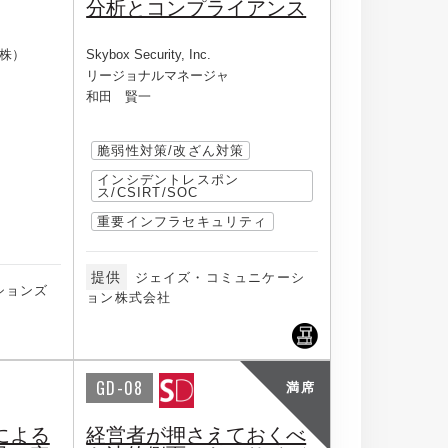
分析とコンプライアンス
株）
Skybox Security, Inc.
リージョナルマネージャ
和田 賢一
脆弱性対策/改ざん対策
インシデントレスポン
ス/CSIRT/SOC
重要インフラセキュリティ
提供
ジェイズ・コミュニケーシ
ションズ
ョン株式会社
GD-08
満席
による
経営者が押さえておくべ