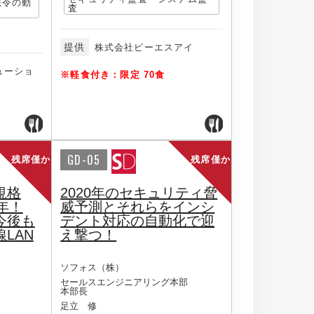
/法令の動
査
提供
株式会社ピーエスアイ
ューショ
※軽食付き：限定 70食
GD-05
残席僅か
残席僅か
規格
2020年のセキュリティ脅
元年！
威予測とそれらをインシ
今後も
デント対応の自動化で迎
LAN
え撃つ！
ソフォス（株）
セールスエンジニアリング本部
本部長
足立 修