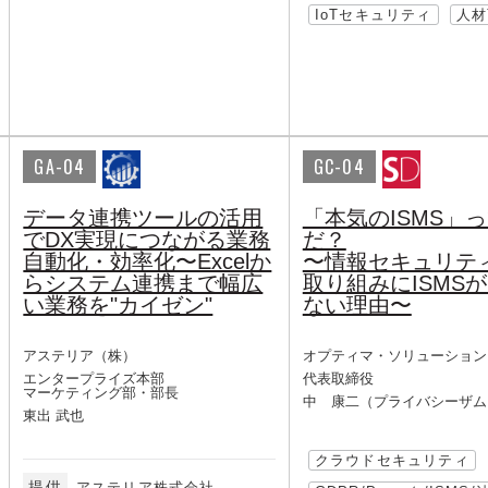
IoTセキュリティ
人材
GA-04
GC-04
データ連携ツールの活用
「本気のISMS」
でDX実現につながる業務
だ？
自動化・効率化〜Excelか
〜情報セキュリテ
らシステム連携まで幅広
取り組みにISMS
い業務を"カイゼン"
ない理由〜
アステリア（株）
オプティマ・ソリューション
エンタープライズ本部
代表取締役
マーケティング部・部長
中 康二（プライバシーザム
東出 武也
クラウドセキュリティ
提供
アステリア株式会社