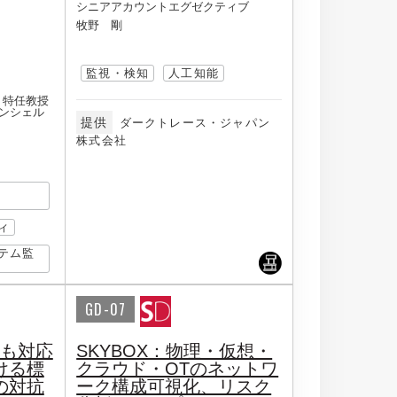
シニアアカウントエグゼクティブ
牧野 剛
監視・検知
人工知能
・特任教授
コンシェル
提供
ダークトレース・ジャパン
株式会社
ィ
テム監
GD-07
teにも対応
SKYBOX：物理・仮想・
ける標
クラウド・OTのネットワ
の対抗
ーク構成可視化、リスク