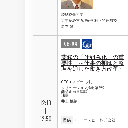
慶應義塾大学
大学院経営管理研究科・特任教授
岩本 隆
GB-04
業務の「仕組み化」の重
要性 ～仕事の棚卸と整
理を通じた働き方改革～
CTCエスピー（株）
ソリューション推進第2部
商品企画推進課
課長
12:10
井上 悦義
|
12:50
提供
CTCエスピー株式会社