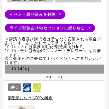
イベント絞り込みを解除
ライブ配信ありのセッションに絞り込む
※講演内容及び講演者は予告なく変更される場合が
あります。あらかじめご了承ください。
10.14（木）は業務自動化/製造業向けIoT、
10.15（金）は金融ICT/スマートテレワーク を開催
します。
東京会場へのご登録で上記イベントへご参加いただ
けます。
10.14(木)
09:30
10:10
|
AB-01
製造業におけるDXの推進