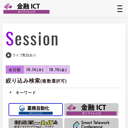
t
n
Session
ライブ配信あり
全日程
10.14
10.15
(木)
(金)
絞り込み検索
(複数選択可)
キーワード