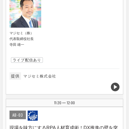
マジセミ（株）
代表取締役社長
寺田 雄一
ライブ配信あり
提供
マジセミ株式会社
11:20
12:00
|
AB-03
現場を味方にするRPA人材育成術！DX推進の壁を突