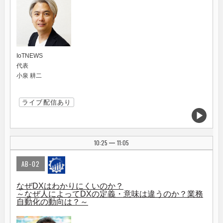
IoTNEWS
代表
小泉 耕二
ライブ配信あり
10:25
11:05
|
AB-02
なぜDXはわかりにくいのか？
～なぜ人によってDXの定義・意味は違うのか？業務
自動化の動向は？～