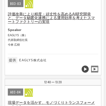
B03-03
評価改善により精度・頑丈性を高めるAI研究開発
と、データ秘匿化連携による運用効率を考えたスマ
ートファクトリーの実現
Speaker
EAGLYS（株）
代表取締役社長
今林 広樹
提供
EAGLYS株式会社
12:40
13:20
|
A03-04
現場データを活かす、モノづくりトランスフォーメ