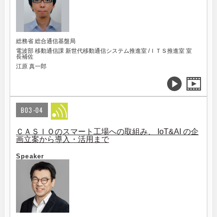
総務省 総合通信基盤局
電波部 移動通信課 新世代移動通信システム推進室 /ＩＴＳ推進室 室
長補佐
江原 真一郎
B03-04
ＣＡＳＩＯのスマート工場への取組み、 IoT&AI の企
画立案から導入・活用まで
Speaker