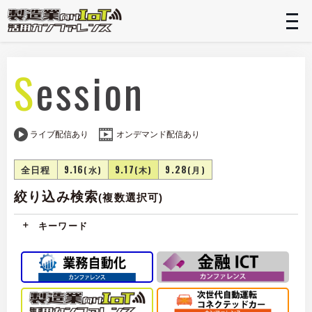
t
n
Session
ライブ配信あり
オンデマンド配信あり
全日程
9.16
9.17
9.28
(水)
(木)
(月)
絞り込み検索
(複数選択可)
キーワード