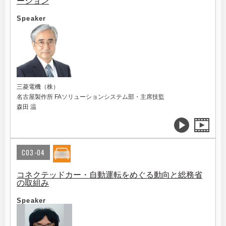
ーション
Speaker
三菱電機（株）
名古屋製作所 FAソリューションシステム部・主席技監
森田 温
C03-04
コネクテッドカー・自動運転をめぐる動向と総務省
の取組み
Speaker