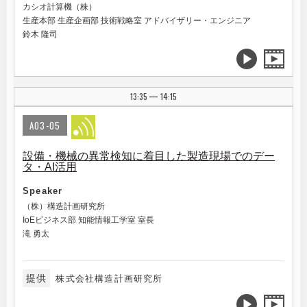
カシオ計算機（株）
生産本部 生産企画部 技術戦略室 アドバイザリー・エンジニア
鈴木 隆司
13:35
14:15
|
A03-05
設備・機械の異常検知に着目した製造現場でのデー
タ・AI活用
Speaker
（株）構造計画研究所
IoEビジネス部 知能情報工学室 室長
滝 勇太
提供
株式会社構造計画研究所