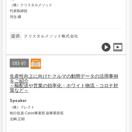
（株）クリスタルメソッド
代表取締役
河合 継
提供
クリスタルメソッド株式会社
C03-07
生産性向上に向けたクルマの動態データの活用事例
をご紹介
～輸配送や営業の効率化・ホワイト物流・コロナ対
策など～
Speaker
（株）フレクト
執行役員 Cariot事業部 副事業部長
北嶋 正樹