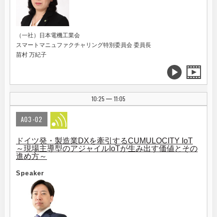
（一社）日本電機工業会
スマートマニュファクチャリング特別委員会 委員長
苗村 万紀子
10:25
11:05
|
A03-02
ドイツ発・製造業DXを牽引するCUMULOCITY IoT
～現場主導型のアジャイルIoTが生み出す価値とその
進め方～
Speaker