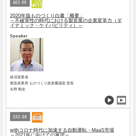
A03-08
2020年版ものづくり白書「概要」
～不確実性の時代における製造業の企業変革力（ダ
イナミック・ケイパビリティ）～
Speaker
経済産業省
製造産業局 ものづくり政策審議室 室長
矢野 剛史
C03-08
withコロナ時代に加速する自動運転・MaaS市場
～2021年に向けての展望～