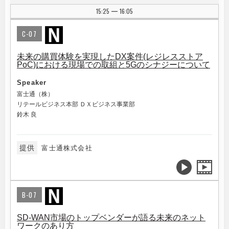
15:25
16:05
|
C-07
未来の購買体験を実現したDX案件(レジレスストア
PoC)における現場での取組と5Gのシナジーについて
Speaker
富士通（株）
リテールビジネス本部 ＤＸビジネス事業部
鈴木 良
提供
富士通株式会社
B-07
SD-WAN市場のトップベンダーが語る未来のネット
ワークのあり方