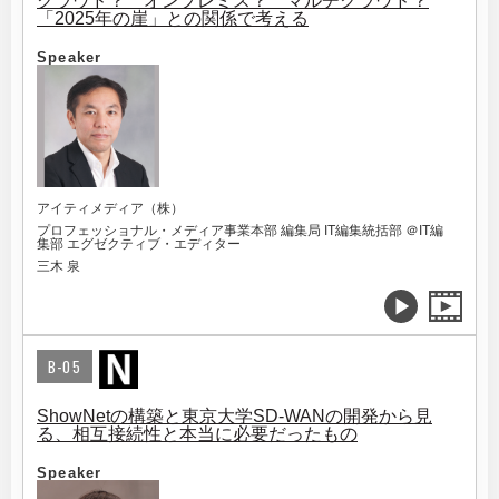
クラウド？ オンプレミス？ マルチクラウド？
「2025年の崖」との関係で考える
Speaker
アイティメディア（株）
プロフェッショナル・メディア事業本部 編集局 IT編集統括部 ＠IT編
集部 エグゼクティブ・エディター
三木 泉
B-05
ShowNetの構築と東京大学SD-WANの開発から見
る、相互接続性と本当に必要だったもの
Speaker