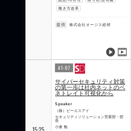
働き方改革
提供
株式会社オージス総研
A1-07
サイバーセキュリティ対策
の第一歩は社内ネットのペ
ネトレイト可視化から
Speaker
（株）ピーエスアイ
セキュリティソリューション営業部・部
長
小倉 勉
15:25