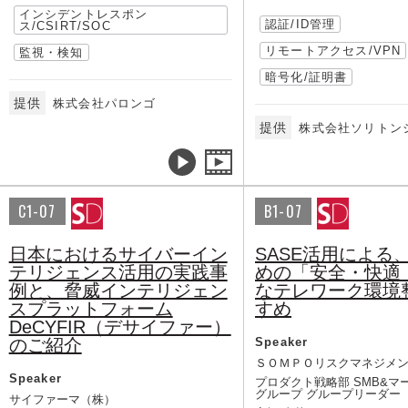
インシデントレスポン
認証/ID管理
ス/CSIRT/SOC
リモートアクセス/VPN
監視・検知
暗号化/証明書
提供
株式会社パロンゴ
提供
株式会社ソリトン
C1-07
B1-07
日本におけるサイバーイン
SASE活用による
テリジェンス活用の実践事
めの「安全・快適
例と、脅威インテリジェン
なテレワーク環境
スプラットフォーム
すめ
DeCYFIR（デサイファー）
のご紹介
Speaker
ＳＯＭＰＯリスクマネジメ
Speaker
プロダクト戦略部 SMB&マ
グループ グループリーダー
サイファーマ（株）