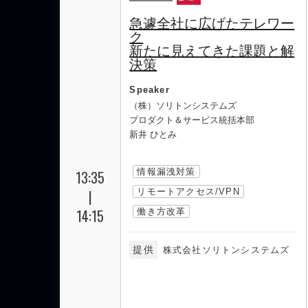
急遽全社に広げたテレワー
ク
新たに見えてきた課題と解
決策
Speaker
（株）ソリトンシステムズ
プロダクト＆サービス統括本部
新井 ひとみ
情報漏洩対策
13:35
|
リモートアクセス/VPN
14:15
働き方改革
提供
株式会社ソリトンシステムズ