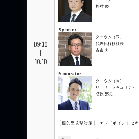
外村 慶
Speaker
タニウム（同）
09:30
代表執行役社長
古市 力
|
10:10
Moderator
タニウム（同）
リード・セキュリティ・ア
楢原 盛史
標的型攻撃対策
エンドポイントセ