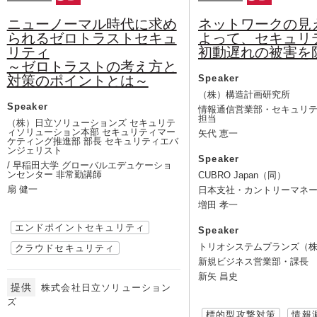
ニューノーマル時代に求め
ネットワークの見
られるゼロトラストセキュ
よって、セキュリ
リティ
初動遅れの被害を
～ゼロトラストの考え方と
対策のポイントとは～
Speaker
（株）構造計画研究所
Speaker
情報通信営業部・セキュリ
担当
（株）日立ソリューションズ セキュリテ
ィソリューション本部 セキュリティマー
矢代 恵一
ケティング推進部 部長 セキュリティエバ
ンジェリスト
Speaker
/ 早稲田大学 グローバルエデュケーショ
ンセンター 非常勤講師
CUBRO Japan（同）
扇 健一
日本支社・カントリーマネ
増田 孝一
エンドポイントセキュリティ
Speaker
トリオシステムプランズ（
クラウドセキュリティ
新規ビジネス営業部・課長
新矢 昌史
提供
株式会社日立ソリューション
ズ
標的型攻撃対策
情報