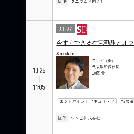
提供
タニウム合同会社
A1-02
今すぐできる在宅勤務とオ
Speaker
ワンビ（株）
代表取締役社長
10:25
加藤 貴
|
11:05
エンドポイントセキュリティ
情報
提供
ワンビ株式会社