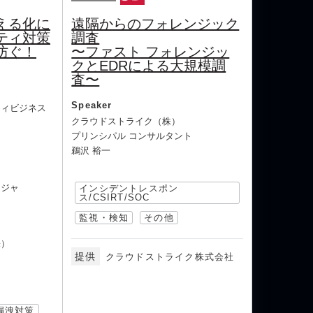
える化に
遠隔からのフォレンジック
ティ対策
調査
防ぐ！
〜ファスト フォレンジッ
クとEDRによる大規模調
査〜
Speaker
ティビジネス
クラウドストライク（株）
プリンシパル コンサルタント
鵜沢 裕一
ージャ
インシデントレスポン
ス/CSIRT/SOC
監視・検知
その他
株）
提供
クラウドストライク株式会社
漏洩対策