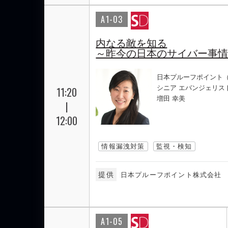
A1-03
内なる敵を知る
～昨今の日本のサイバー事
日本プルーフポイント
シニア エバンジェリス
11:20
増田 幸美
|
12:00
情報漏洩対策
監視・検知
提供
日本プルーフポイント株式会社
A1-05