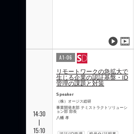
A1-06
リモートワークの急拡大で
生じる企業の認証基盤・ID
管理の課題と対策
Speaker
（株）オージス総研
事業開発本部 テミストラクトソリューシ
14:30
ョン部 部長
八幡 孝
|
15:10
認証/ID管理
暗号化/証明書