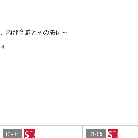
情、内部脅威とその裏側～
（株）
ト
C1-05
B1-05