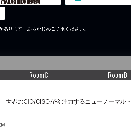
があります。あらかじめご了承ください。
RoomC
RoomB
世界のCIO/CISOが今注力するニューノーマル
（同）