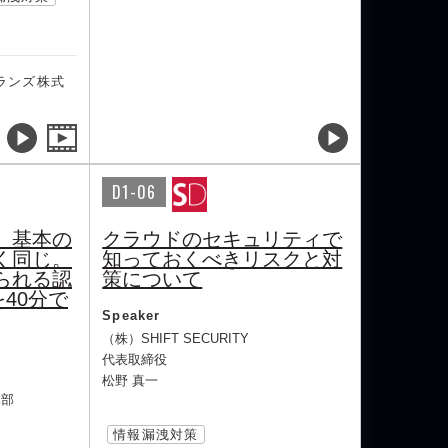
ランズ株式
D1-06
、基本の
クラウドのセキュリティで
く同じ。
知っておくべきリスクと対
られる認
策について
を40分で
Speaker
（株）SHIFT SECURITY
代表取締役
松野 真一
本部
情報漏洩対策