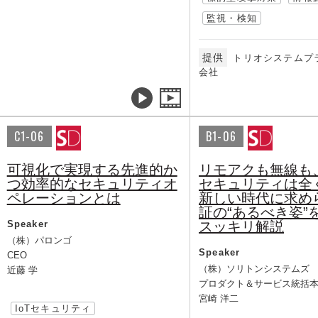
監視・検知
提供
トリオシステムプ
会社
C1-06
B1-06
可視化で実現する先進的か
リモアクも無線も
つ効率的なセキュリティオ
セキュリティは全
ペレーションとは
新しい時代に求め
証の“あるべき姿”
Speaker
スッキリ解説
（株）パロンゴ
Speaker
CEO
（株）ソリトンシステムズ
近藤 学
プロダクト＆サービス統括
宮崎 洋二
IoTセキュリティ