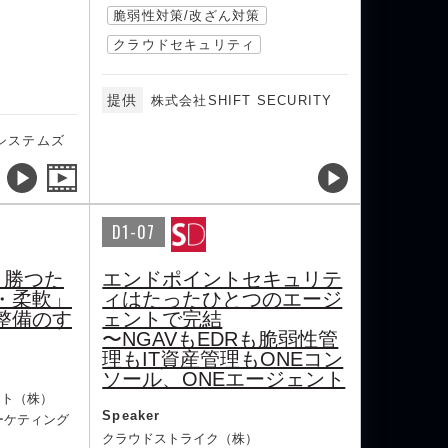
脆弱性対策/改ざん対策
クラウドセキュリティ
提供
株式会社SHIFT SECURITY
システムズ
D1-07
、勝つた
エンドポイントセキュリテ
・柔軟」
ィはたったひとつのエージ
整備のす
ェントで完結
〜NGAVもEDRも脆弱性管
理もIT資産管理もONEコン
ソール、ONEエージェント
ント（株）
Speaker
ーケティング
クラウドストライク（株）