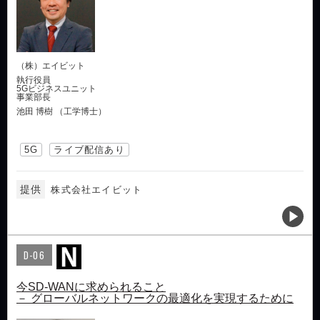
（株）エイビット
執行役員
5Gビジネスユニット
事業部長
池田 博樹 （工学博士）
5G
ライブ配信あり
提供
株式会社エイビット
D-06
今SD-WANに求められること
－ グローバルネットワークの最適化を実現するために