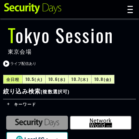
t
n
Tokyo Session
東京会場
ライブ配信あり
全日程
10.5
10.6
10.7
10.8
(火)
(水)
(木)
(金)
絞り込み検索
(複数選択可)
キーワード