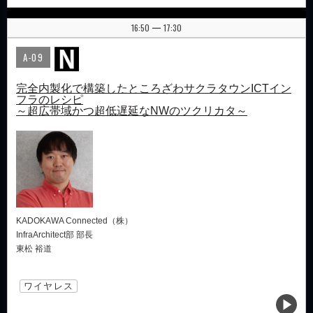
16:50
17:30
|
A-09
完全内製化で構築したところざわサクラタウンICTイン
フラのレシピ
～超広帯域かつ超低遅延なNWのツクリカタ～
KADOKAWA Connected（株）
InfraArchitect部 部長
東松 裕道
ワイヤレス