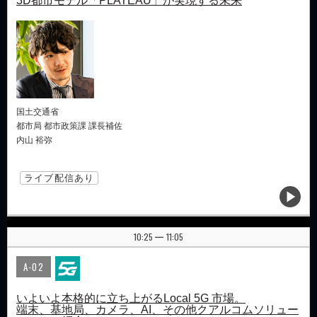
3D都市モデル「PLATEAU」が実現する未来
国土交通省
都市局 都市政策課 課長補佐
内山 裕弥
ライブ配信あり
10:25
11:05
|
A-02
いよいよ本格的に立ち上がるLocal 5G 市場。
端末、基地局、カメラ、AI、その他クアルコムソリュー