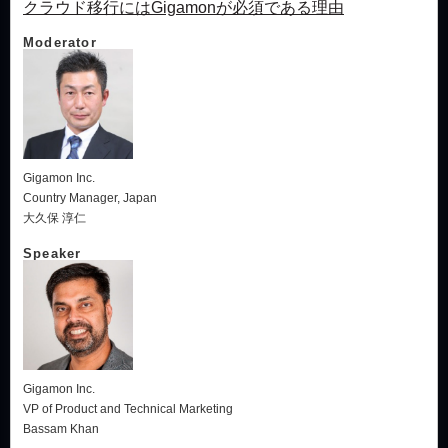
クラウド移行にはGigamonが必須である理由
Moderator
Gigamon Inc.
Country Manager, Japan
大久保 淳仁
Speaker
Gigamon Inc.
VP of Product and Technical Marketing
Bassam Khan