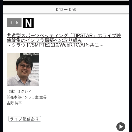
13:10
13:50
|
D-05
共遊型スポーツベッティング「TIPSTAR」のライブ映
像編集のインフラ構築への取り組み
～クラウド/SMPTE2110/WebRTC/AIと共に～
（株）ミクシィ
開発本部インフラ室 室長
吉野 純平
ライブ配信あり