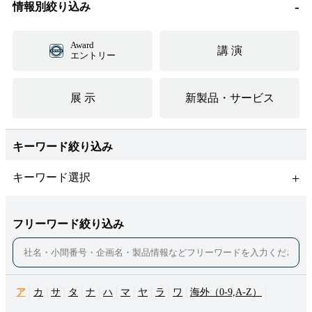
情報別絞り込み
Award
講 演
エントリー
展 示
新製品・サービス
キーワード絞り込み
キーワード選択
フリーワード絞り込み
ア
カ
サ
タ
ナ
ハ
マ
ヤ
ラ
ワ
海外（0-9,A-Z）