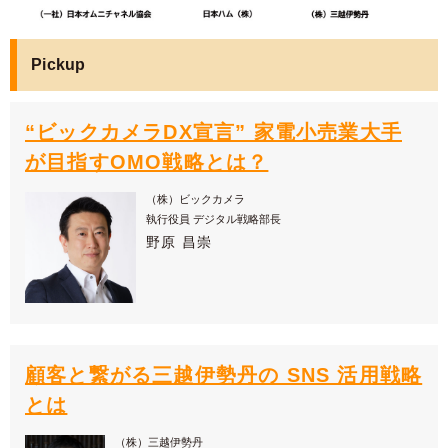
Pickup
“ビックカメラDX宣言” 家電小売業大手
が目指すOMO戦略とは？
（株）ビックカメラ
執行役員 デジタル戦略部長
野原 昌崇
顧客と繋がる三越伊勢丹の SNS 活用戦略
とは
（株）三越伊勢丹