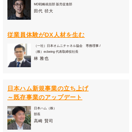
MD戦略統括部 販売促進部
田代 径大
従業員体験がDX人材を生む
（一社）日本オムニチャネル協会 専務理事 /
（株）ecbeing 代表取締役社長
林 雅也
日本ハム新規事業の立ち上げ
～既存事業のアップデート
日本ハム（株）
部長
高崎 賢司