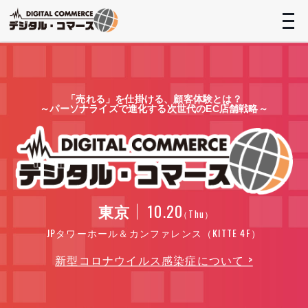
t
n
「売れる」を仕掛ける、顧客体験とは？
～パーソナライズで進化する次世代のEC店舗戦略～
東京
10.20
（Thu）
JPタワーホール＆カンファレンス（KITTE 4F）
新型コロナウイルス感染症について >