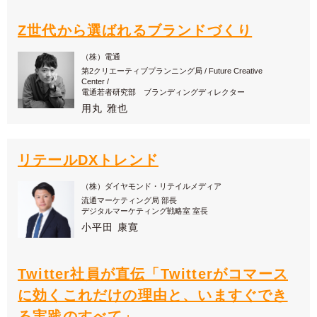
Z世代から選ばれるブランドづくり
（株）電通
第2クリエーティブプランニング局 / Future Creative
Center /
電通若者研究部 ブランディングディレクター
用丸 雅也
リテールDXトレンド
（株）ダイヤモンド・リテイルメディア
流通マーケティング局 部長
デジタルマーケティング戦略室 室長
小平田 康寛
Twitter社員が直伝「Twitterがコマース
に効くこれだけの理由と、いますぐでき
る実践のすべて」