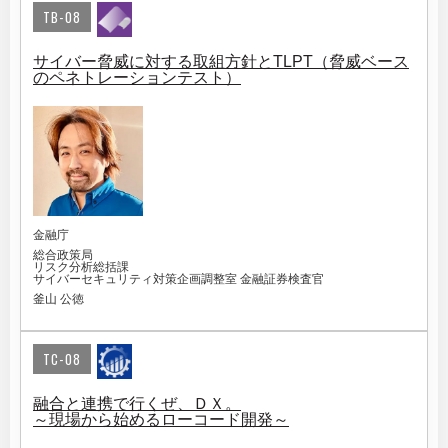
TB-08
サイバー脅威に対する取組方針とTLPT（脅威ベース
のペネトレーションテスト）
金融庁
総合政策局
リスク分析総括課
サイバーセキュリティ対策企画調整室 金融証券検査官
釜山 公徳
TC-08
融合と連携で行くぜ、ＤＸ。
～現場から始めるローコード開発～