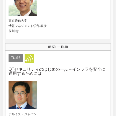
東京通信大学
情報マネジメント学部 教授
前川 徹
09:50
10:30
|
TA-02
OTセキュリティのはじめの一歩～インフラを安全に
運用するためには
アルミス・ジャパン