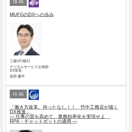
TB-05
MUFGのDXへの歩み
三菱UFJ銀行
デジタルサービス企画部
DX室長
岩田 廉平
TC-05
「働き方改革、待ったなし！！ 竹中工務店が描く
DX推進」
― 仕事の質を高めて、業務効率化を実現せよ
RPA・チャットボットの適用 ―