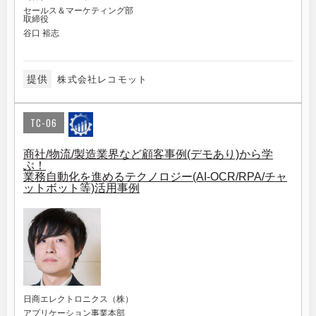
セールス＆マーケティング部
取締役
谷口 裕志
提供
株式会社レコモット
TC-06
商社/物流/製造業界など顧客事例(デモあり)から学
ぶ！
業務自動化を進めるテクノロジー(AI-OCR/RPA/チャ
ットボット等)活用事例
日商エレクトロニクス（株）
アプリケーション事業本部