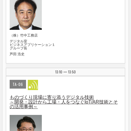
（株）竹中工務店
デジタル室
ビジネスアプリケーション１
グループ長
芦田 浩史
13:10
13:50
|
TA-06
ものづくり現場に寄り添うデジタル技術
～開発・設計から工場・人をつなぐIoT/AR技術とそ
の活用事例～