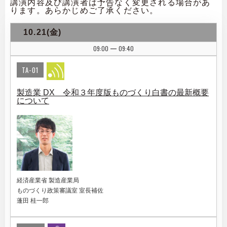
講演内容及び講演者は予告なく変更される場合があ
ります。あらかじめご了承ください。
10.21(金)
09:00
09:40
|
TA-01
製造業 DX 令和３年度版ものづくり白書の最新概要
について
経済産業省 製造産業局
ものづくり政策審議室 室長補佐
蓬田 桂一郎