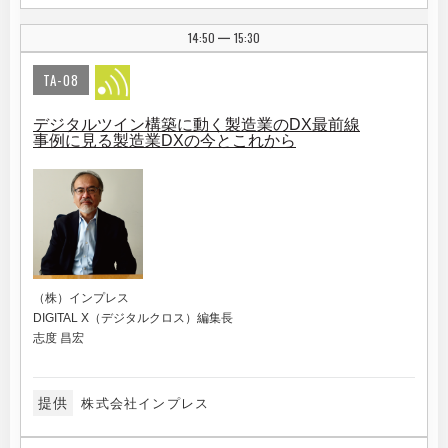
14:50
15:30
|
TA-08
デジタルツイン構築に動く製造業のDX最前線
事例に見る製造業DXの今とこれから
（株）インプレス
DIGITAL X（デジタルクロス）編集長
志度 昌宏
提供
株式会社インプレス