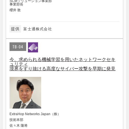
SCMソリューション事業部
事業部長
櫻井 敦
提供
富士通株式会社
TB-04
今、求められる機械学習を用いたネットワークセキ
ュリティ
境界をすり抜ける高度なサイバー攻撃を早期に発見
ExtraHop Networks Japan（株）
技術本部
佐々木 隆将