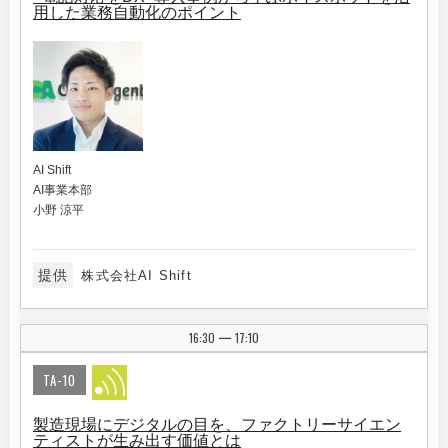
用した業務自動化のポイント
AI Shift
AI事業本部
小野 涼平
提供
株式会社AI Shift
16:30
17:10
|
TA-10
製造現場にデジタルの目を、ファクトリーサイエン
ティストが生み出す価値とは