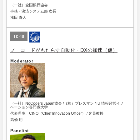
（一社）全国銀行協会
事務・決済システム部 次長
浅田 寿人
TC-10
ノーコードがもたらす自動化・DXの加速（仮）
Moderator
（一社）NoCoders Japan協会 /（株）プレスマン / iU 情報経営イノ
ベーション専門職大学
代表理事、CINO（Chief Innovation Officer） / 客員教授
高橋 翔
Panelist