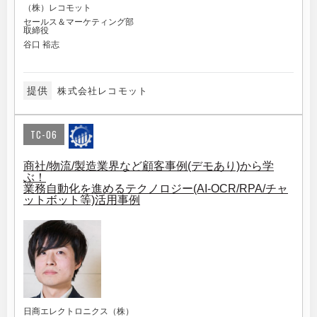
（株）レコモット
セールス＆マーケティング部
取締役
谷口 裕志
提供
株式会社レコモット
TC-06
商社/物流/製造業界など顧客事例(デモあり)から学
ぶ！
業務自動化を進めるテクノロジー(AI-OCR/RPA/チャ
ットボット等)活用事例
日商エレクトロニクス（株）