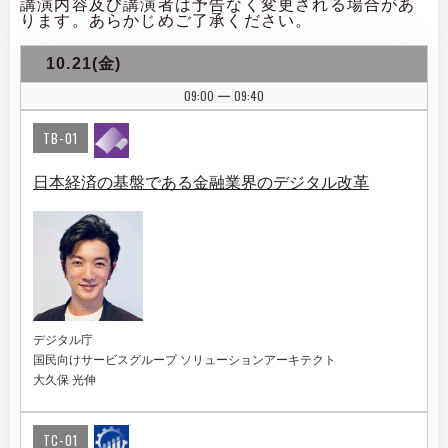
講演内容及び講演者は予告なく変更される場合があ
ります。あらかじめご了承ください。
10.21(金)
09:00
09:40
|
TB-01
日本経済の基盤である金融業界のデジタル改革
デジタル庁
国民向けサービスグループ ソリューションアーキテクト
大久保 光伸
TC-01