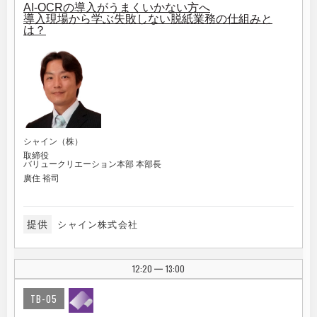
AI-OCRの導入がうまくいかない方へ
導入現場から学ぶ失敗しない脱紙業務の仕組みと
は？
シャイン（株）
取締役
バリュークリエーション本部 本部長
廣住 裕司
提供
シャイン株式会社
12:20
13:00
|
TB-05