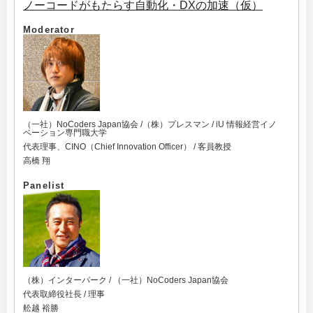
ノーコードがもたらす自動化・DXの加速（仮）
Moderator
（一社）NoCoders Japan協会 /（株）プレスマン / iU 情報経営イノ
ベーション専門職大学
代表理事、CINO（Chief Innovation Officer） / 客員教授
高橋 翔
Panelist
（株）インターパーク / （一社）NoCoders Japan協会
代表取締役社長 / 理事
舩越 裕勝