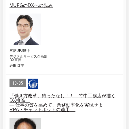
MUFGのDXへの歩み
三菱UFJ銀行
デジタルサービス企画部
DX室長
岩田 廉平
TC-05
「働き方改革、待ったなし！！ 竹中工務店が描く
DX推進」
― 仕事の質を高めて、業務効率化を実現せよ
RPA・チャットボットの適用 ―