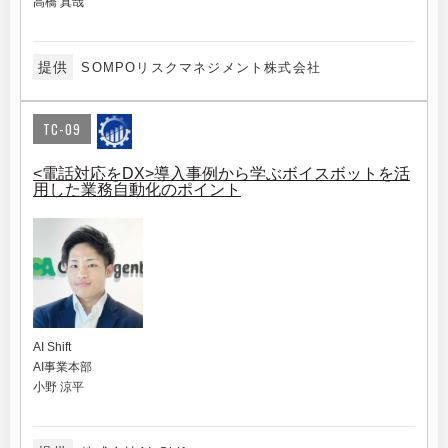
高橋 真哉
提供
SOMPOリスクマネジメント株式会社
TC-09
<電話対応をDX>導入事例から学ぶボイスボットを活
用した業務自動化のポイント
AI Shift
AI事業本部
小野 涼平