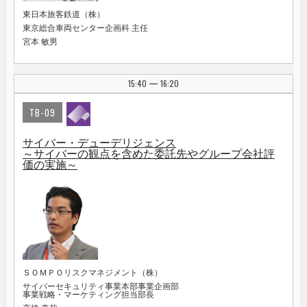
東日本旅客鉄道（株）
東京総合車両センター企画科 主任
宮本 敏男
15:40
16:20
|
TB-09
サイバー・デューデリジェンス
～サイバーの観点を含めた委託先やグループ会社評
価の実施～
ＳＯＭＰＯリスクマネジメント（株）
サイバーセキュリティ事業本部事業企画部
事業戦略・マーケティング担当部長