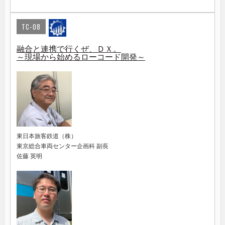
TC-08
融合と連携で行くぜ、ＤＸ。
～現場から始めるローコード開発～
東日本旅客鉄道（株）
東京総合車両センター企画科 副長
佐藤 英明