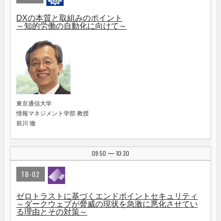
DXの本質と取組みのポイント
～知的労働の自動化に向けて～
東京通信大学
情報マネジメント学部 教授
前川 徹
09:50
10:30
|
TB-02
ゼロトラストに基づくエンドポイントセキュリティ
～ダークウェブが脅威の現状を急激に悪化させてい
る理由とその対策～