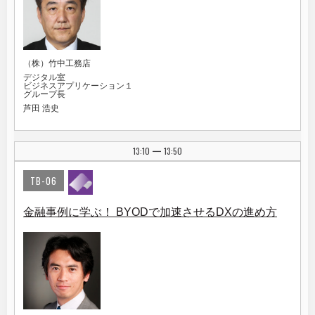
（株）竹中工務店
デジタル室
ビジネスアプリケーション１
グループ長
芦田 浩史
13:10
13:50
|
TB-06
金融事例に学ぶ！ BYODで加速させるDXの進め方