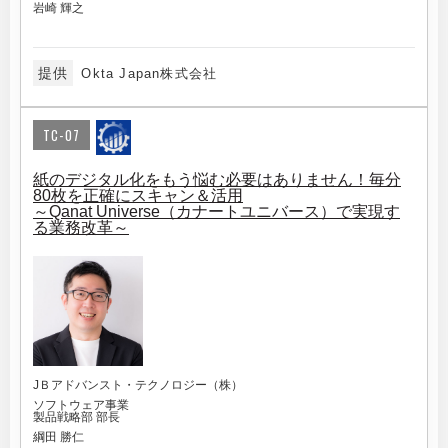
岩崎 輝之
提供
Okta Japan株式会社
TC-07
紙のデジタル化をもう悩む必要はありません！毎分
80枚を正確にスキャン＆活用
～Qanat Universe（カナートユニバース）で実現す
る業務改革～
JＢアドバンスト・テクノロジー（株）
ソフトウェア事業
製品戦略部 部長
綱田 勝仁