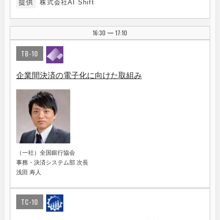
提供
株式会社AI Shift
16:30
17:10
|
TB-10
企業間決済の電子化に向けた取組み
（一社）全国銀行協会
事務・決済システム部 次長
浅田 寿人
TC-10