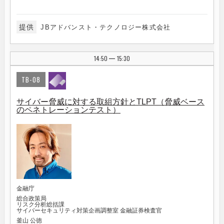
提供
JBアドバンスト・テクノロジー株式会社
14:50
15:30
|
TB-08
サイバー脅威に対する取組方針とTLPT（脅威ベース
のペネトレーションテスト）
金融庁
総合政策局
リスク分析総括課
サイバーセキュリティ対策企画調整室 金融証券検査官
釜山 公徳