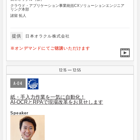
クラウド・アプリケーション事業統括CXソリューションエンジニア
リング本部
諸留 拓人
提供
日本オラクル株式会社
※オンデマンドにてご聴講いただけます
12:15
12:55
|
A-04
紙・手入力作業を一気に自動化！
AI-OCRとRPAで現場改革をお見せします
Speaker