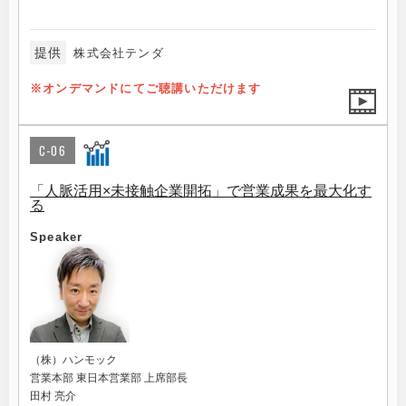
提供
株式会社テンダ
※オンデマンドにてご聴講いただけます
C-06
「人脈活用×未接触企業開拓」で営業成果を最大化す
る
Speaker
（株）ハンモック
営業本部 東日本営業部 上席部長
田村 亮介