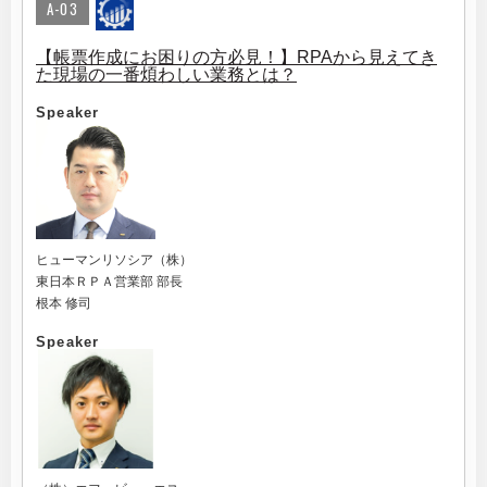
A-03
【帳票作成にお困りの方必見！】RPAから見えてき
た現場の一番煩わしい業務とは？
Speaker
ヒューマンリソシア（株）
東日本ＲＰＡ営業部 部長
根本 修司
Speaker