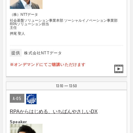
（株）NTTデータ
社会基盤ソリューション事業本部 ソーシャルイノベーション事業部
RPAソリューション担当
主任
押尾 聖人
提供
株式会社NTTデータ
※オンデマンドにてご聴講いただけます
13:10
13:50
|
A-05
RPAからはじめる、いちばんやさしいDX
Speaker