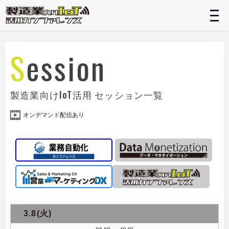
t
n
Session
製造業向けIoT活用 セッション一覧
オンデマンド配信あり
3.8(火)