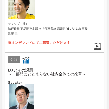
ディップ（株）
執行役員 商品開発本部 次世代事業統括部長 / dip AI. Lab 室長
進藤 圭
※オンデマンドにてご聴講いただけます
C-05
DXとその課題
～一部門にとどまらない社内全体での改革～
Speaker