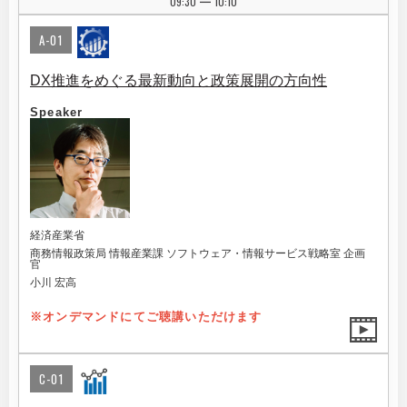
09:30
10:10
|
A-01
DX推進をめぐる最新動向と政策展開の方向性
Speaker
経済産業省
商務情報政策局 情報産業課 ソフトウェア・情報サービス戦略室 企画
官
小川 宏高
※オンデマンドにてご聴講いただけます
C-01