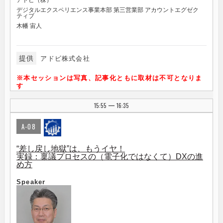
アドビ（株）
デジタルエクスペリエンス事業本部 第三営業部 アカウントエグゼク
ティブ
木幡 宙人
提供
アドビ株式会社
※本セッションは写真、記事化ともに取材は不可となりま
す
15:55
16:35
|
A-08
“差し戻し地獄”は、もうイヤ！
実録：稟議プロセスの（電子化ではなくて）DXの進
め方
Speaker