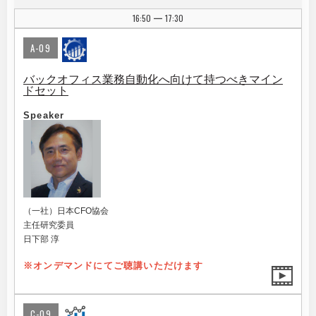
16:50
17:30
|
A-09
バックオフィス業務自動化へ向けて持つべきマイン
ドセット
Speaker
（一社）日本CFO協会
主任研究委員
日下部 淳
※オンデマンドにてご聴講いただけます
C-09