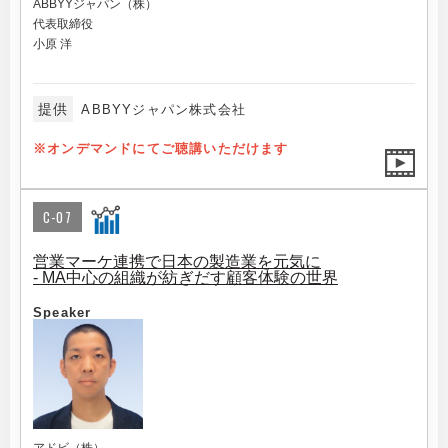
ABBYYジャパン（株）
代表取締役
小原 洋
提供
ABBYYジャパン株式会社
※オンデマンドにてご聴講いただけます
C-07
営業マーケ連携で日本の製造業を元気に
- MA中心の組織が紡ぎだす顧客体験の世界
Speaker