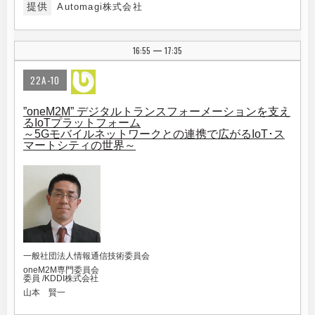
提供
Automagi株式会社
16:55
17:35
|
22A-10
”oneM2M” デジタルトランスフォーメーションを支え
るIoTプラットフォーム
～5Gモバイルネットワークとの連携で広がるIoT･ス
マートシティの世界～
一般社団法人情報通信技術委員会
oneM2M専門委員会
委員 /KDDI株式会社
山本 賢一