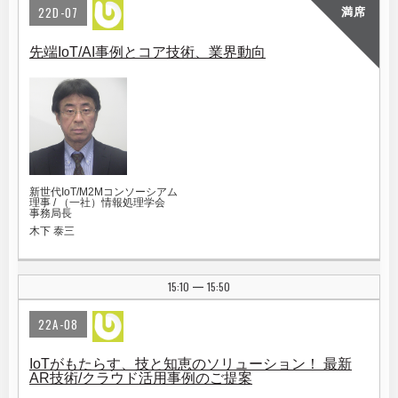
22D-07
満席
先端IoT/AI事例とコア技術、業界動向
新世代IoT/M2Mコンソーシアム
理事 / （一社）情報処理学会
事務局長
木下 泰三
15:10
15:50
|
22A-08
IoTがもたらす、技と知恵のソリューション！ 最新
AR技術/クラウド活用事例のご提案