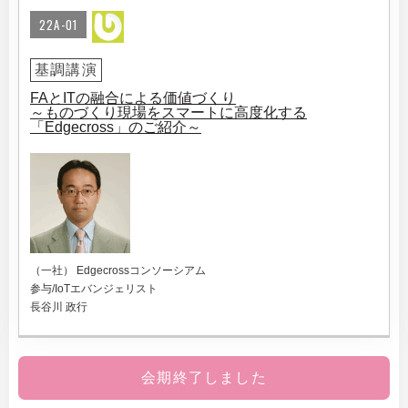
22A-01
基調講演
FAとITの融合による価値づくり
～ものづくり現場をスマートに高度化する
「Edgecross」のご紹介～
（一社） Edgecrossコンソーシアム
参与/IoTエバンジェリスト
長谷川 政行
会期終了しました