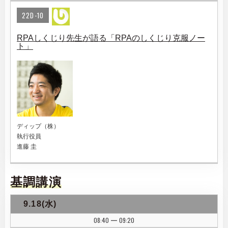
22D-10
RPAしくじり先生が語る「RPAのしくじり克服ノー
ト」
ディップ（株）
執行役員
進藤 圭
基調講演
9.18(水)
08:40
09:20
|