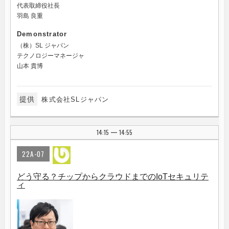
代表取締役社長
羽島 良重
Demonstrator
（株）SL ジャパン
テクノロジーマネージャ
山本 貴博
提供
株式会社SLジャパン
14:15
14:55
|
22A-07
どう守る？チップからクラウドまでのIoTセキュリテ
ィ