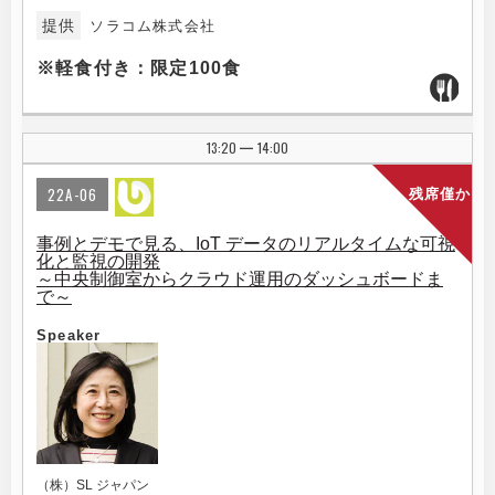
提供
ソラコム株式会社
※軽食付き：限定100食
13:20
14:00
|
22A-06
残席僅か
事例とデモで見る、IoT データのリアルタイムな可視
化と監視の開発
～中央制御室からクラウド運用のダッシュボードま
で～
Speaker
（株）SL ジャパン