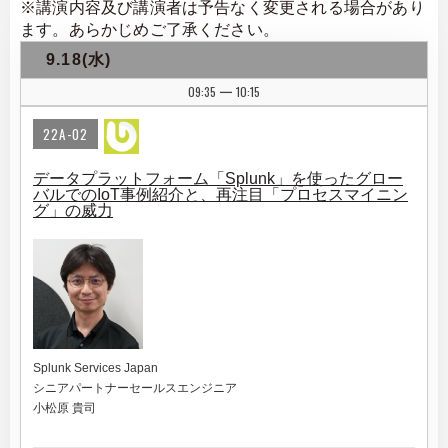
※講演内容及び講演者は予告なく変更される場合があり
ます。あらかじめご了承ください。
9.18(水)
09:35
10:15
|
22A-02
データプラットフォーム「Splunk」を使ったグロー
バルでのIoT事例紹介と、再注目「プロセスマイニン
グ」の威力
Splunk Services Japan
シニアパートナーセールスエンジニア
小松原 貴司