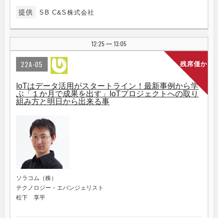
提供
SB C&S株式会社
12:25
13:05
|
22A-05
残席僅か
IoTはデータ活用がスタートライン！最新事例から学
ぶ「１か月で成果を出す」IoTプロジェクトへの取り
組み方と明日から出来る事
ソラコム（株）
テクノロジー・エバンジェリスト
松下 享平