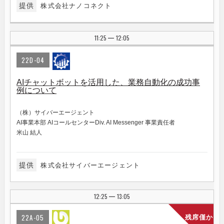
提供
株式会社ナノコネクト
11:25
12:05
|
22D-04
AIチャットボットを活用した、業務自動化の成功事
例について
（株）サイバーエージェント
AI事業本部 AIコールセンターDiv. AI Messenger 事業責任者
米山 結人
提供
株式会社サイバーエージェント
12:25
13:05
|
22A-05
残席僅か