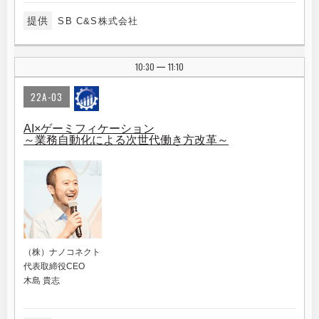
提供
SB C&S株式会社
10:30
11:10
|
22A-03
AI×ゲーミフィケーション
～業務自動化による次世代働き方改革～
（株）ナノコネクト
代表取締役CEO
木島 貴志