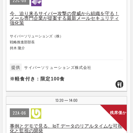
22C-05
今、迫り来るサイバー攻撃の脅威から組織を守る！
メール専門企業が提案する最新メールセキュリティ
強化策
サイバーソリューションズ（株）
戦略推進部部長
持木 隆介
提供
サイバーソリューションズ株式会社
※軽食付き：限定100食
13:20
14:00
|
22A-06
残席僅か
事例とデモで見る、IoT データのリアルタイムな可視
化と監視の開発