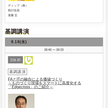
ディップ（株）
執行役員
進藤 圭
基調講演
9.18(水)
08:40
09:20
|
22A-01
基調講演
FAとITの融合による価値づくり
～ものづくり現場をスマートに高度化する
「Edgecross」のご紹介～