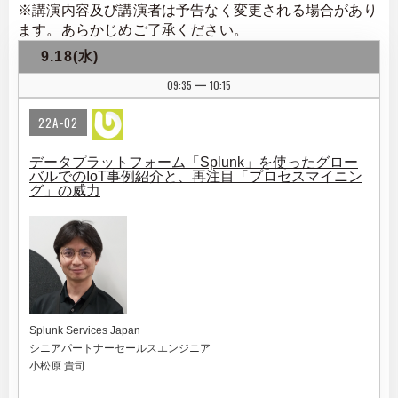
※講演内容及び講演者は予告なく変更される場合があり
ます。あらかじめご了承ください。
9.18(水)
09:35
10:15
|
22A-02
データプラットフォーム「Splunk」を使ったグロー
バルでのIoT事例紹介と、再注目「プロセスマイニン
グ」の威力
Splunk Services Japan
シニアパートナーセールスエンジニア
小松原 貴司