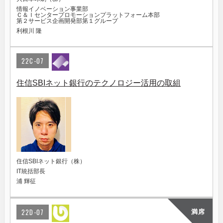
情報イノベーション事業部
Ｃ＆Ｉセンタープロモーションプラットフォーム本部
第２サービス企画開発部第１グループ
利根川 隆
22C-07
住信SBIネット銀行のテクノロジー活用の取組
住信SBIネット銀行（株）
IT統括部長
浦 輝征
22D-07
満席