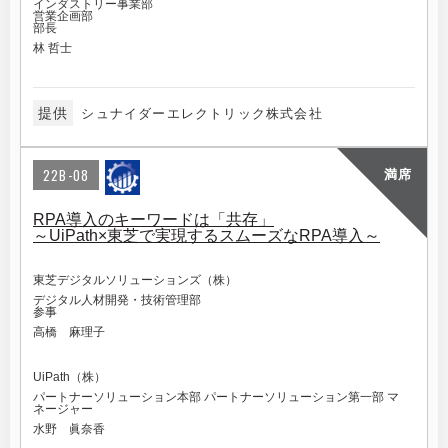
インダストリー事業部
営業企画部
部長
林 哲士
提供
シュナイダーエレクトリック株式会社
22B-08
満席
RPA導入のキーワードは「共存」
～UiPath×東芝で実現するスムーズなRPA導入～
東芝デジタルソリューションズ（株）
デジタル人材開発・技術管理部
参事
高橋 麻理子
UiPath（株）
パートナーソリューション本部 パートナーソリューション第一部 マ
ネージャー
水野 眞奈香