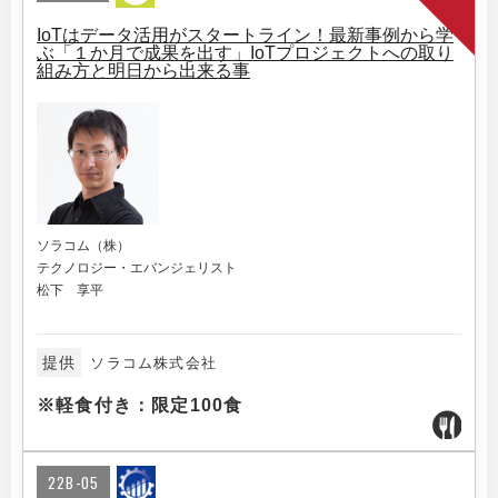
IoTはデータ活用がスタートライン！最新事例から学
ぶ「１か月で成果を出す」IoTプロジェクトへの取り
組み方と明日から出来る事
ソラコム（株）
テクノロジー・エバンジェリスト
松下 享平
提供
ソラコム株式会社
※軽食付き：限定100食
22B-05