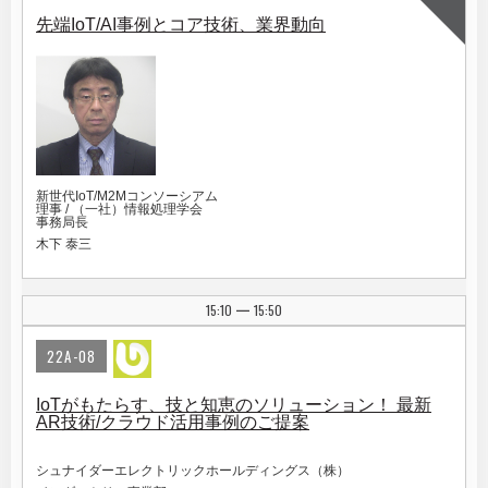
先端IoT/AI事例とコア技術、業界動向
新世代IoT/M2Mコンソーシアム
理事 / （一社）情報処理学会
事務局長
木下 泰三
15:10
15:50
|
22A-08
IoTがもたらす、技と知恵のソリューション！ 最新
AR技術/クラウド活用事例のご提案
シュナイダーエレクトリックホールディングス（株）