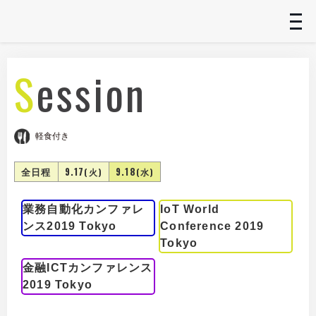
t
n
Session
軽食付き
全日程
9.17
9.18
(火)
(水)
業務自動化カンファレ
IoT World
ンス2019 Tokyo
Conference 2019
Tokyo
金融ICTカンファレンス
2019 Tokyo