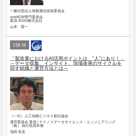
一般社団法人情報通信技術委員会
oneM2M専門委員会
委員 /KDDI株式会社
山本 賢一
22B-10
「製造業におけるAI活用ポイントは "人"にあり！」
～データ収集、インサイト、現場改善のサイクルを
回す組織と運営方法とは～
（一社）人工知能ビジネス創出協会
運営委員会 委員 / テクノスデータサイエンス・エンジニアリング
（株） 執行役員常務
池田 拓史